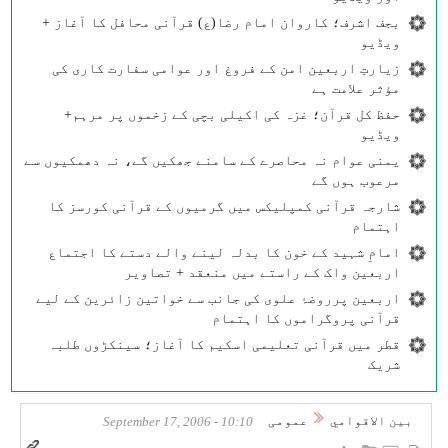
بجف اشرف؛ کاروان امام رضا(ع) قرآنی محافل کا آغاز +
ویڈیو
زیارتِ اربعین امن کے فروغ اور عوامی سفارت کاری کی
مؤثر علامت ہے
حفظ کل قرآن؛ غزہ کی اکیلی بچی کے زخموں پر مرہم+
ویڈیو
یمنی عوام نہ محاصرے کے سامنے جھکیں گے، نہ دھمکیوں سے
مرعوب ہوں گے
شارجہ قرآنی کمپلیکس میں گرمیوں کے قرآنی کورسز کا
اہتمام
امامِ شہید کے خون کا بدلہ لینے والے دستے کا اجتماع
اربعین واک کے راستے میں منعقد + تصاویر
اربعین پرروضۂ علوی کی جانب سے خواتین زائرین کے لیے
قرآنی پروگراموں کا اہتمام
قطر میں قرآنی تعلیمی اسکیم کا آغاز؛ سینکڑوں طلبہ
شریک
بين الاقوامي
عمومی
10:10 - September 17, 2006