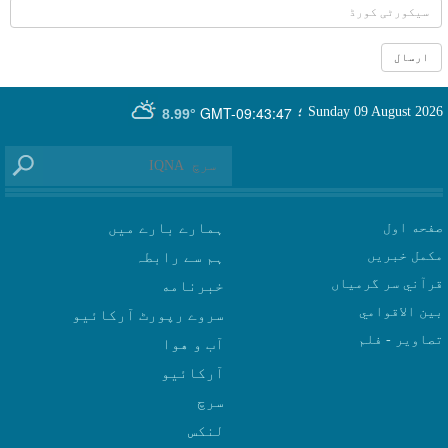
GMT-09:43:47
Sunday 09 August 2026
؛
8.99°
صفحه اول
ہمارے بارے میں
مکمل خبریں
ہم سے رابطہ
قرآني سر گرمياں
بين الاقوامي
سروے رپورٹ آرکائیو
تصاوير - فلم
آب و هوا
سرچ
لنکس