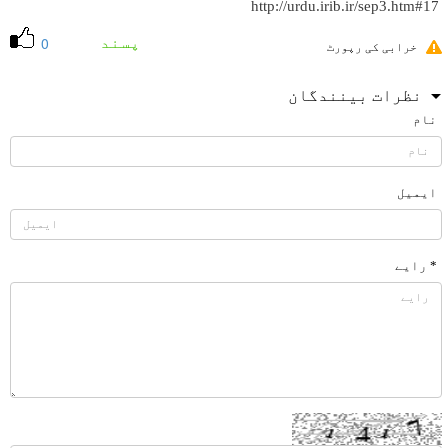
http://urdu.irib.ir/sep3.htm#17
پسند
0
خرابی کی رپورٹ
نظرات بینندگان
نام
ایمیل
* رایے