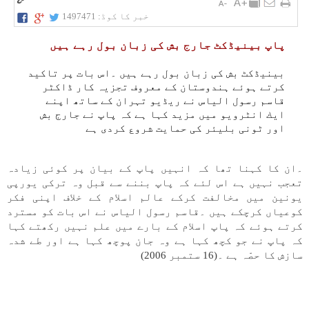
خبر کا کوڈ:
1497471
پاپ بينیڈكٹ جارج بش كی زبان بول رہے ہیں
بينیڈكٹ بش كی زبان بول رہے ہیں ۔اس بات پر تاكيد
كرتے ہوئے ہندوستان كے معروف تجزیہ كار ڈاكٹر
قاسم رسول الياس نے ریڈيو تہران كے ساتھ اپنے
ايك انٹرويو میں مزيد كہا ہے كہ پاپ نے جارج بش
اور ٹونی بليئر كی حمايت شروع كردی ہے
۔ان كا كہنا تھا كہ انہیں پاپ كے بيان پر كوئی زيادہ
تعجب نہیں ہے اس لئے كہ پاپ بننے سے قبل وہ تركی يورپی
يونين میں مخالفت كركے عالم اسلام كے خلاف اپنی فكر
كوعياں كرچكے ہیں ۔قاسم رسول الياس نے اس بات كو مسترد
كرتے ہوئے كہ پاپ اسلام كے بارے میں علم نہیں ركھتے كہا
كہ پاپ نے جو كچھ كہا ہے وہ جان پوچھ كہا ہے اور طے شدہ
سازش كا حصّہ ہے ۔(16 ستمبر 2006)