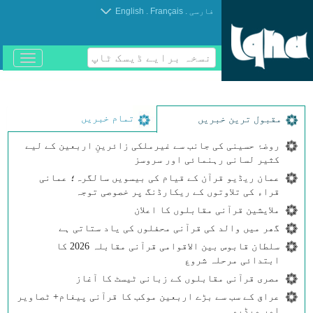
.
.
فارسی
Français
English
نسخہ برایے ڈیسک ٹاپ
باز
و
بسته
کردن
منو
تمام خبریں
مقبول ترین خبریں
روضۂ حسینی کی جانب سے غیرملکی زائرینِ اربعین کے لیے
کثیر لسانی رہنمائی اور سروسز
عمان ریڈیو قرآن کے قیام کی بیسویں سالگرہ؛ عمانی
قراء کی تلاوتوں کے ریکارڈنگ پر خصوصی توجہ
ملایشین قرآنی مقابلوں کا اعلان
گھر میں والد کی قرآنی محفلوں کی یاد ستاتی ہے
سلطان قابوس بین الاقوامی قرآنی مقابلہ 2026 کا
ابتدائی مرحلہ شروع
مصری قرآنی مقابلوں کے زبانی ٹیسٹ کا آغاز
عراق کے سب سے بڑے اربعین موکب کا قرآنی پیغام+ ٹصاویر
اور ویڈیو