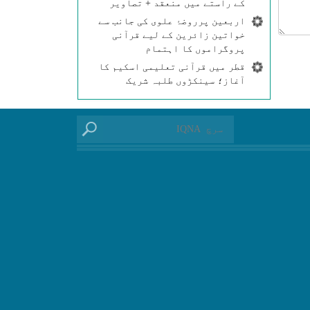
کے راستے میں منعقد + تصاویر
اربعین پرروضۂ علوی کی جانب سے
خواتین زائرین کے لیے قرآنی
پروگراموں کا اہتمام
قطر میں قرآنی تعلیمی اسکیم کا
آغاز؛ سینکڑوں طلبہ شریک