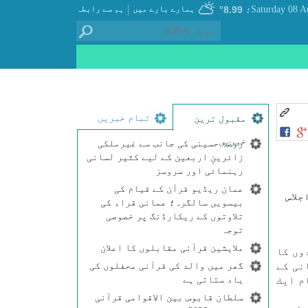
|
8.99°
ہمارے بارے میں
ہم سے رابطہ
؛
تمام خبریں
مقبول ترین
خبریں
روضۂ حسینی کی جانب سے غیرملکی
زائرینِ اربعین کے لیے کثیر لسانی
رہنمائی اور سروسز
عمان ریڈیو قرآن کے قیام کی
جلاس
بیسویں سالگرہ؛ عمانی قراء کی
تلاوتوں کے ریکارڈنگ پر خصوصی
توجہ
ملایشین قرآنی مقابلوں کا اعلان
وں كا
گھر میں والد کی قرآنی محفلوں کی
نی كے
یاد ستاتی ہے
م ايك
سلطان قابوس بین الاقوامی قرآنی