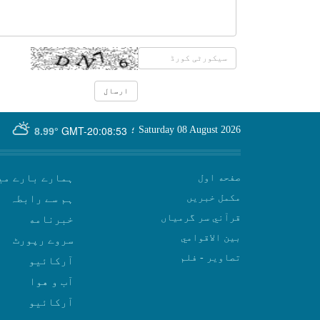
GMT-20:08:53
Saturday 08 August 2026
؛
8.99°
صفحه اول
ہمارے بارے می
مکمل خبریں
ہم سے رابطہ
قرآني سر گرمياں
بين الاقوامي
سروے رپورٹ
تصاوير - فلم
آرکائیو
آب و هوا