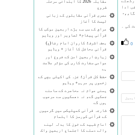
ركھتے
مقابلہ 2026 کا ابتدائی مرحلہ
 ، نماز شب ادا
شروع
گا،،-
مصری قرآنی مقابلوں کے زبانی
ٹیسٹ کا آغاز
ذمت كی ۔
عراق کے سب سے بڑے اربعین موکب کا
قرآنی پیغام+ ٹصاویر اور ویڈیو
0
بجف اشرف؛ کاروان امام رضا(ع)
قرآنی محافل کا آغاز + ویڈیو
زیارتِ اربعین امن کے فروغ اور
عوامی سفارت کاری کی مؤثر علامت
ہے
حفظ کل قرآن؛ غزہ کی اکیلی بچی کے
زخموں پر مرہم+ ویڈیو
یمنی عوام نہ محاصرے کے سامنے
جھکیں گے، نہ دھمکیوں سے مرعوب
ہوں گے
شارجہ قرآنی کمپلیکس میں گرمیوں
کے قرآنی کورسز کا اہتمام
امامِ شہید کے خون کا بدلہ لینے
والے دستے کا اجتماع اربعین واک