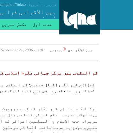
.
.
.
فارسی
العربیة
Türkçe
rançais
بین الاقوامی قرآنی
ایجنسی
صفحه اول
مکمل خبریں
بين الاقوامي
عمومی
11:01 - September 21, 2006
قم المقدس میں مركز جہانی علوم اسلامی كی 
اعزازی خبر نگاراقبال حيدری: قم المقدس میں
گذشتہ روز منعقد ہوا جس میں تمام نماﺋندوں 
ايكنا كے اعزازی خبر نگار نے قم سے رپورٹ د
پہلا اجلاس مدرسہ امام خمينی كے قدس هال میں
سربراہ حجۃ الاسلام و المسلمين اعرافی نے 
سنہری موقع ہے جس سے فاﺋدہ اٹھا كر مومنين ا