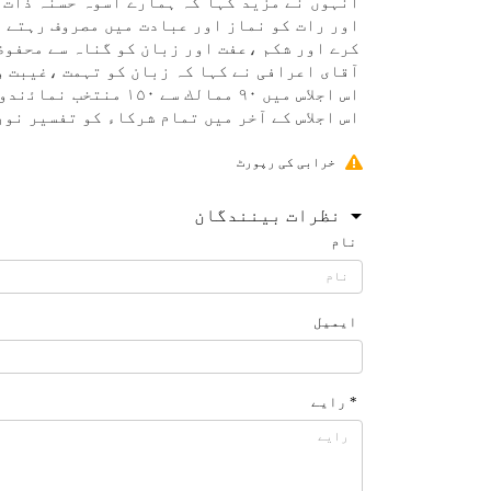
انہوں نے مزيد كہا كہ ہمارے اسوہ حسنہ ذات و
كرے اور شكم ،عفت اور زبان كو گناہ سے محفوظ
آقای اعرافی نے كہا كہ زبان كو تہمت ،غيبت و
اس اجلاس میں ۹۰ ممال
اس اجلاس كے آخر میں تمام شركاء كو تفسير نور
خرابی کی رپورٹ
نظرات بینندگان
نام
ایمیل
* رایے