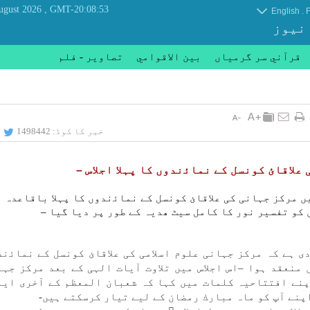
, Saturday 08 August 2026
GMT-20:08:53
.
English
F
 نیوز
قرآني سر گرمياں
بين الاقوامي
تصاوير - فلم
خبر کا کوڈ:
1498442
علاقائ كونسل كے نماﺋندوں كا پہلا اجلاس –
 مركز جہانی كی علاقائ كونسل كے نماﺋندوں كا پہلا باقاعدہ ا
كو تفسير نور كا كامل سیٹ ھدیہ كے طور پر ديا گيا –
ی ہے كہ مركز جہانی علوم اسلامی كی علاقائ كونسل كے نماﺋند
 منعقد ہوا –اس اجلاس میں تلاوت آيات الہی كے بعد مركز جہا
اپنے افتتاحیہ كلمات میں كہا كہ شعبان المعظم كے آخری ايا
پنے آپ كو ماہ مبارك رمضان كے لیے تيار كرسكتے ہیں-