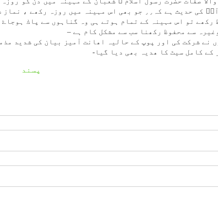
الا صفات حضرت رسول اسلام ۖ شعبان كے مہينہ میں دن كو روزہ 
اور رات كو نماز اور عبادت میں مصروف رہتے آپۖ كی حديث ہے كہ٫٫ جو بھی اس مہينہ میں روزہ ركھے
 ركھے تو اس مہينہ كے تمام ہوتے ہی وہ گناہوں سے پاك ہوجاۓ 
غيرہ سے محفوظ ركھنا سب سے مشكل كام ہے –
ك سے ۱۵۰ منتخب نماﺋندوں نے شركت كی اور پوپ كے حالیہ اھانت آميز بيان كی شديد م
 كے كامل سیٹ كا ھدیہ بھی ديا گيا-
پسند