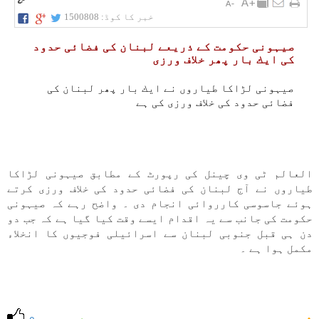
خبر کا کوڈ:
1500808
صیہونی حكومت كے ذريعے لبنان كی فضائی حدود
كی ايك بار پھر خلاف ورزی
صیہونی لڑاكا طياروں نے ايك بار پھر لبنان كی
فضائی حدود كی خلاف ورزی كی ہے
العالم ٹی وی چينل كی رپورٹ كے مطابق صیہونی لڑاكا
طياروں نے آج لبنان كی فضائی حدود كی خلاف ورزی كرتے
ہوئے جاسوسی كارروائی انجام دی ۔ واضح رہے كہ صیہونی
حكومت كی جانب سے یہ اقدام ايسے وقت كيا گيا ہے كہ جب دو
دن ہی قبل جنوبی لبنان سے اسرائيلی فوجيوں كا انخلاء
مكمل ہوا ہے ۔