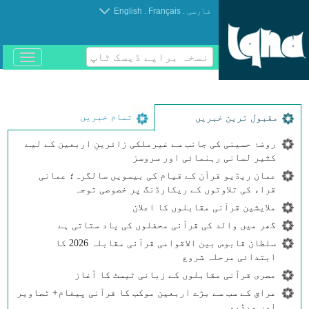
.
.
فارسی
Français
English
نسخہ برایے ڈیسک ٹاپ
باز
و
بسته
کردن
منو
تمام خبریں
مقبول ترین خبریں
روضۂ حسینی کی جانب سے غیرملکی زائرینِ اربعین کے لیے
کثیر لسانی رہنمائی اور سروسز
عمان ریڈیو قرآن کے قیام کی بیسویں سالگرہ؛ عمانی
قراء کی تلاوتوں کے ریکارڈنگ پر خصوصی توجہ
ملایشین قرآنی مقابلوں کا اعلان
گھر میں والد کی قرآنی محفلوں کی یاد ستاتی ہے
سلطان قابوس بین الاقوامی قرآنی مقابلہ 2026 کا
ابتدائی مرحلہ شروع
مصری قرآنی مقابلوں کے زبانی ٹیسٹ کا آغاز
عراق کے سب سے بڑے اربعین موکب کا قرآنی پیغام+ ٹصاویر
اور ویڈیو