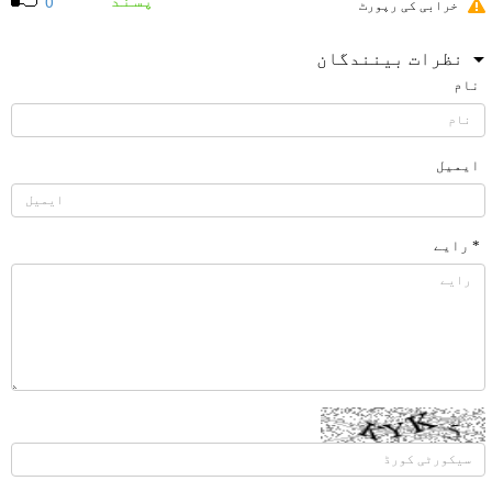
پسند
0
خرابی کی رپورٹ
نظرات بینندگان
نام
ایمیل
* رایے