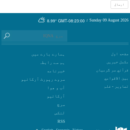
GMT-08:23:00
Sunday 09 August 2026
؛
8.99°
صفحه اول
ہمارے بارے میں
مکمل خبریں
ہم سے رابطہ
قرآني سر گرمياں
بين الاقوامي
سروے رپورٹ آرکائیو
تصاوير - فلم
آب و هوا
سرچ
لنکس
RSS