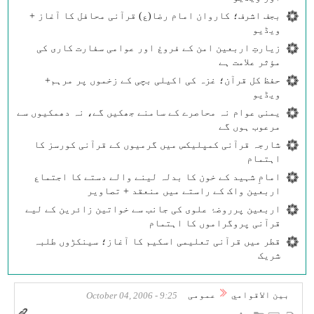
بجف اشرف؛ کاروان امام رضا(ع) قرآنی محافل کا آغاز +
ویڈیو
زیارتِ اربعین امن کے فروغ اور عوامی سفارت کاری کی
مؤثر علامت ہے
حفظ کل قرآن؛ غزہ کی اکیلی بچی کے زخموں پر مرہم+
ویڈیو
یمنی عوام نہ محاصرے کے سامنے جھکیں گے، نہ دھمکیوں سے
مرعوب ہوں گے
شارجہ قرآنی کمپلیکس میں گرمیوں کے قرآنی کورسز کا
اہتمام
امامِ شہید کے خون کا بدلہ لینے والے دستے کا اجتماع
اربعین واک کے راستے میں منعقد + تصاویر
اربعین پرروضۂ علوی کی جانب سے خواتین زائرین کے لیے
قرآنی پروگراموں کا اہتمام
قطر میں قرآنی تعلیمی اسکیم کا آغاز؛ سینکڑوں طلبہ
شریک
بين الاقوامي
عمومی
9:25 - October 04, 2006