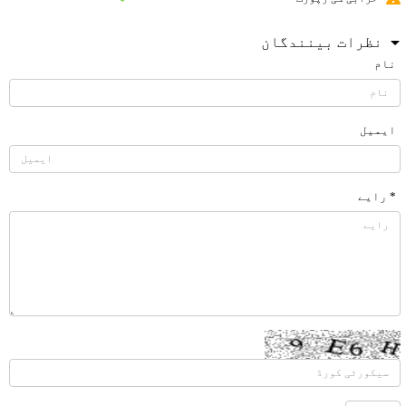
نظرات بینندگان
نام
ایمیل
* رایے