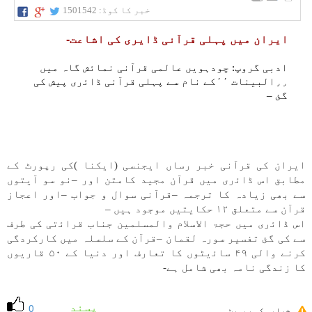
خبر کا کوڈ:
1501542
ايران میں پہلی قرآنی ڈايری كی اشاعت-
ادبی گروپ: چودہویں عالمی قرآنی نماﺋش گاہ میں
٫٫البينات ٬٬كے نام سے پہلی قرآنی ڈاﺋری پيش كی
گئ –
ايران كی قرآنی خبر رساں ايجنسی (ايكنا )كی رپورٹ كے
مطابق اس ڈاﺋری میں قرآن مجيد كامتن اور –نو سو آيتوں
سے بھی زيادہ كا ترجمہ –قرآنی سوال و جواب –اور اعجاز
قرآن سے متعلق ۱۲ حكايتیں موجود ہیں –
اس ڈاﺋری میں حجۃ الاسلام والمسلمين جناب قراﺋتی كی طرف
سے كی گئ تفسير سورہ لقمان –قرآن كے سلسلہ میں كاركردگی
كرنے والی ۴۹ ساﺋیٹوں كا تعارف اور دنيا كے ۵۰ قاريوں
كا زندگی نامہ بھی شامل ہے-
پسند
0
خرابی کی رپورٹ