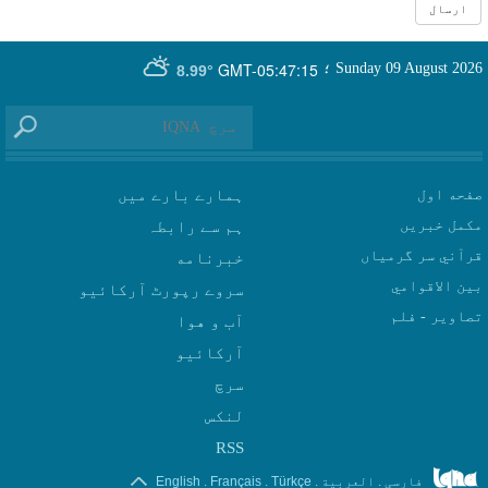
GMT-05:47:15
Sunday 09 August 2026
؛
8.99°
صفحه اول
ہمارے بارے میں
مکمل خبریں
ہم سے رابطہ
قرآني سر گرمياں
بين الاقوامي
سروے رپورٹ آرکائیو
تصاوير - فلم
آب و هوا
سرچ
لنکس
RSS
.
.
.
.
فارسی
العربیة
Türkçe
Français
English