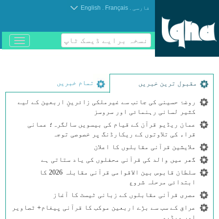
.
.
فارسی
Français
English
نسخہ برایے ڈیسک ٹاپ
باز
و
بسته
کردن
منو
تمام خبریں
مقبول ترین خبریں
روضۂ حسینی کی جانب سے غیرملکی زائرینِ اربعین کے لیے
کثیر لسانی رہنمائی اور سروسز
عمان ریڈیو قرآن کے قیام کی بیسویں سالگرہ؛ عمانی
قراء کی تلاوتوں کے ریکارڈنگ پر خصوصی توجہ
ملایشین قرآنی مقابلوں کا اعلان
گھر میں والد کی قرآنی محفلوں کی یاد ستاتی ہے
سلطان قابوس بین الاقوامی قرآنی مقابلہ 2026 کا
ابتدائی مرحلہ شروع
مصری قرآنی مقابلوں کے زبانی ٹیسٹ کا آغاز
عراق کے سب سے بڑے اربعین موکب کا قرآنی پیغام+ ٹصاویر
اور ویڈیو