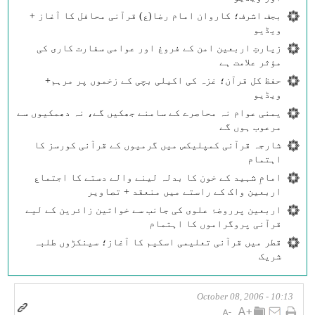
بجف اشرف؛ کاروان امام رضا(ع) قرآنی محافل کا آغاز +
ویڈیو
زیارتِ اربعین امن کے فروغ اور عوامی سفارت کاری کی
مؤثر علامت ہے
حفظ کل قرآن؛ غزہ کی اکیلی بچی کے زخموں پر مرہم+
ویڈیو
یمنی عوام نہ محاصرے کے سامنے جھکیں گے، نہ دھمکیوں سے
مرعوب ہوں گے
شارجہ قرآنی کمپلیکس میں گرمیوں کے قرآنی کورسز کا
اہتمام
امامِ شہید کے خون کا بدلہ لینے والے دستے کا اجتماع
اربعین واک کے راستے میں منعقد + تصاویر
اربعین پرروضۂ علوی کی جانب سے خواتین زائرین کے لیے
قرآنی پروگراموں کا اہتمام
قطر میں قرآنی تعلیمی اسکیم کا آغاز؛ سینکڑوں طلبہ
شریک
10:13 - October 08, 2006