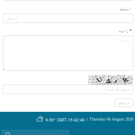
ایمیل
* رایے
GMT-15:42:46
Thursday 06 August 2026
؛
8.99°