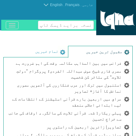
.
.
فارسی
Français
English
نسخہ برایے ڈیسک ٹاپ
باز
و
بسته
کردن
منو
تمام خبریں
مقبول ترین خبریں
فرانس میں بین المذاہب مکالمہ وقت کی اہم ضرورت ہے
مصری قاری شیخ عوض عبداللہ الفردی؛ پروگرام "دولتِ
تلاوت" کی متاثر کن شخصیت
استنبول میں ترک اور عرب فنکاروں کی آٹھویں مصوری
نمائش کا آغاز+ تصاویر
عراق میں اربعین بارے قرآنی اسٹیشنز کے انتظامات کے
لیے ابتدائی اجلاس منعقد
پہلی ریکارڈ شدہ قرآنی تلاوت کی سالگرہ، اوقاف کی جانب
سے خراجِ تحسین
تصاویر| زائرین اربعین کے راستوں پر
عمان ریڈیو قرآن کے قیام کی بیسویں سالگرہ؛ عمانی