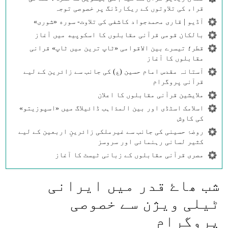
قراء کی تلاوتوں کے ریکارڈنگ پر خصوصی توجہ
آڈیو | قاری محمدجواد کاشفی کی تلاوت- سوره‌‌ «شوری»
بالکان قومی قرآنی مقابلوں کا اسکوپیه میں آغاز
قطر؛ تیسرے بین الاقوامی «ٹاپ ترین میں ٹاپ» قرانی
مقابلوں کا آغاز
آستانہ مقدس امام حسین (ع) کی جانب سے زائرین کے لیے
قرآنی پروگرام
ملایشین قرآنی مقابلوں کا اعلان
اسلامک اسٹڈی اور بین المذاہب ڈائیلاگ میں «اسپوزیتو»
کی کاوش
روضۂ حسینی کی جانب سے غیرملکی زائرینِ اربعین کے لیے
کثیر لسانی رہنمائی اور سروسز
مصری قرآنی مقابلوں کے زبانی ٹیسٹ کا آغاز
شب ھاۓ قدر میں ايرانی
ٹيلی ويژن سے خصوصی
پروگرام