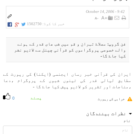
9:42 - October 14, 2006
خبر کا کوڈ:
1502750
فن گروپ: مصلاۓ تہران و قم میں شب ھای قدر كے ہونے
والے خصوصی پروگراموں كو قرآنی چينل سے لاﺋيو نشر
كيا جاۓ گا-
ايران كی قرآنی خبر رساں ايجنسی (ايكنا) كی رپورٹ كے
مطابق ليالی قدر كی تينوں شبوں كے پروگرام ،دعا
،مناجات اور تقرير كو لاﺋيو پيش كيا جاۓ گا -
پسند
0
خرابی کی رپورٹ
نظرات بینندگان
نام