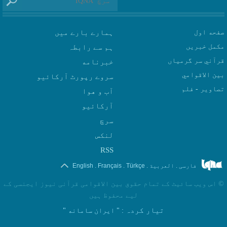
صفحه اول
ہمارے بارے میں
مکمل خبریں
ہم سے رابطہ
قرآني سر گرمياں
بين الاقوامي
سروے رپورٹ آرکائیو
تصاوير - فلم
آب و هوا
سرچ
لنکس
RSS
.
.
.
.
فارسی
العربیة
Türkçe
Français
English
©
اس ویب سائیٹ کے تمام حقوق بین الاقوامی قرآنی نیوز ایجنسی کے
لیے محفوظ ہیں
تیار کردہ
: " ایران سامانه "