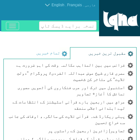
.
.
فارسی
Français
English
نسخہ برایے ڈیسک ٹاپ
باز
و
بسته
کردن
منو
تمام خبریں
مقبول ترین خبریں
فرانس میں بین المذاہب مکالمہ وقت کی اہم ضرورت ہے
مصری قاری شیخ عوض عبداللہ الفردی؛ پروگرام "دولتِ
تلاوت" کی متاثر کن شخصیت
استنبول میں ترک اور عرب فنکاروں کی آٹھویں مصوری
نمائش کا آغاز+ تصاویر
عراق میں اربعین بارے قرآنی اسٹیشنز کے انتظامات کے
لیے ابتدائی اجلاس منعقد
پہلی ریکارڈ شدہ قرآنی تلاوت کی سالگرہ، اوقاف کی جانب
سے خراجِ تحسین
تصاویر| زائرین اربعین کے راستوں پر
عمان ریڈیو قرآن کے قیام کی بیسویں سالگرہ؛ عمانی