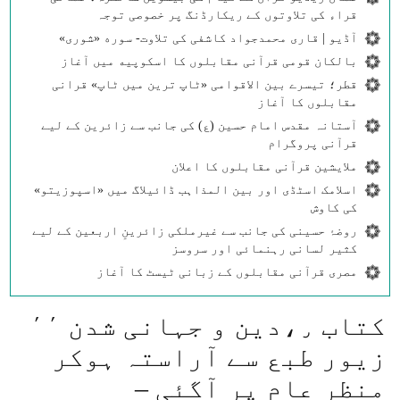
قراء کی تلاوتوں کے ریکارڈنگ پر خصوصی توجہ
آڈیو | قاری محمدجواد کاشفی کی تلاوت- سوره‌‌ «شوری»
بالکان قومی قرآنی مقابلوں کا اسکوپیه میں آغاز
قطر؛ تیسرے بین الاقوامی «ٹاپ ترین میں ٹاپ» قرانی
مقابلوں کا آغاز
آستانہ مقدس امام حسین (ع) کی جانب سے زائرین کے لیے
قرآنی پروگرام
ملایشین قرآنی مقابلوں کا اعلان
اسلامک اسٹڈی اور بین المذاہب ڈائیلاگ میں «اسپوزیتو»
کی کاوش
روضۂ حسینی کی جانب سے غیرملکی زائرینِ اربعین کے لیے
کثیر لسانی رہنمائی اور سروسز
مصری قرآنی مقابلوں کے زبانی ٹیسٹ کا آغاز
كتاب ٫،دين و جہانی شدن ٬٬
زيور طبع سے آراستہ ہوكر
منظر عام پر آگئی –