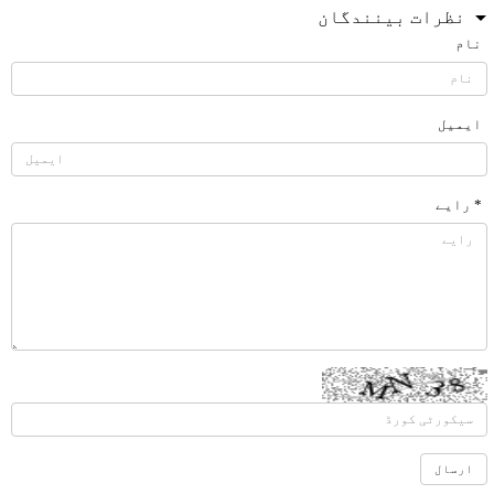
نظرات بینندگان
نام
ایمیل
* رایے