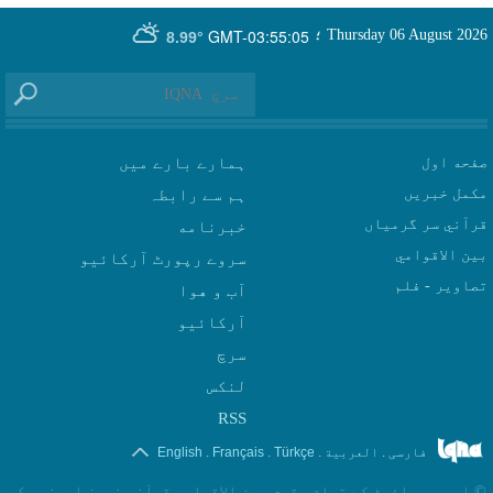
GMT-03:55:05
Thursday 06 August 2026
؛
8.99°
صفحه اول
ہمارے بارے میں
مکمل خبریں
ہم سے رابطہ
قرآني سر گرمياں
بين الاقوامي
سروے رپورٹ آرکائیو
تصاوير - فلم
آب و هوا
سرچ
لنکس
RSS
.
.
.
.
فارسی
العربیة
Türkçe
Français
English
©
اس ویب سائیٹ کے تمام حقوق بین الاقوامی قرآنی نیوز ایجنسی کے