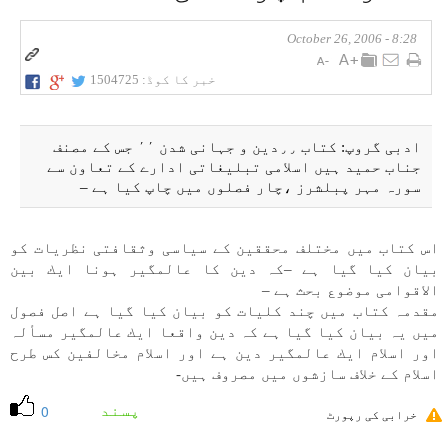
8:28 - October 26, 2006
خبر کا کوڈ:
1504725
ادبی گروپ: كتاب ٫٫دين و جہانی شدن ٬٬ جس كے مصنف
جناب حميد ہیں اسلامی تبليغاتی ادارے كے تعاون سے
سورہ مہر پبلشرز ،چار فصلوں میں چاپ كيا ہے –
اس كتاب میں مختلف محققين كے سياسی وثقافتی نظريات كو
بيان كيا گيا ہے –كہ دين كا عالمگير ہونا ايك بين
الاقوامی موضوع بحث ہے –
مقدمہ كتاب میں چند كليات كو بيان كيا گيا ہے اصل فصول
میں یہ بيان كيا گيا ہے كہ دين واقعا ايك عالمگير مسألہ
اور اسلام ايك عالمگير دين ہے اور اسلام مخالفين كس طرح
اسلام كے خلاف سازشوں میں مصروف ہیں-
پسند
0
خرابی کی رپورٹ