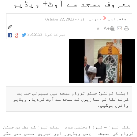
معروف مسجد سے آوٹ+ ویڈیو
صفحہ اول
عمومی
7:11 - October 22, 2023
خبر کا کوڈ:
3515153
ایکنا ٹونٹو: جسٹن ٹروڈو مسجد میں صہیونی حمایت
کرنے لگا تو نمازیوں نے مسجد سے آوٹ کردیا، ویڈیو
وائرل ہوگیی۔
ایکنا نیوز – نیوز ایجنسی صدی البلد نیوز کے مطابق جسٹن
ٹروڈو کی ہمیشہ اچھی ویڈیوز اور خبریں ملتی تھی مگر