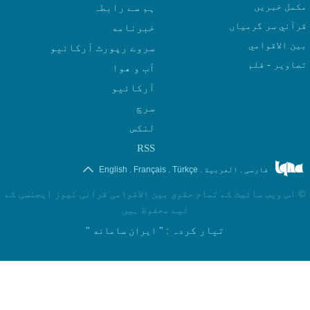
مکمل خبریں
ہم سے رابطہ
قرآني سر گرمياں
بين الاقوامي
سروے رپورٹ آرکائیو
تصاوير - فلم
آب و هوا
سرچ
لنکس
RSS
.
.
.
.
فارسی
العربیة
Türkçe
Français
English
©
اس ویب سائیٹ کے تمام حقوق بین الاقوامی قرآنی نیوز ایجنسی کے
لیے محفوظ ہیں
تیار کردہ
: " ایران سامانه "