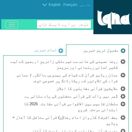
.
.
فارسی
Français
English
نسخہ برایے ڈیسک ٹاپ
باز
و
بسته
کردن
منو
تمام خبریں
مقبول ترین خبریں
روضۂ حسینی کی جانب سے غیرملکی زائرینِ اربعین کے لیے
کثیر لسانی رہنمائی اور سروسز
عمان ریڈیو قرآن کے قیام کی بیسویں سالگرہ؛ عمانی
قراء کی تلاوتوں کے ریکارڈنگ پر خصوصی توجہ
ملایشین قرآنی مقابلوں کا اعلان
گھر میں والد کی قرآنی محفلوں کی یاد ستاتی ہے
سلطان قابوس بین الاقوامی قرآنی مقابلہ 2026 کا
ابتدائی مرحلہ شروع
بجف اشرف؛ کاروان امام رضا(ع) قرآنی محافل کا آغاز +
ویڈیو
مصری قرآنی مقابلوں کے زبانی ٹیسٹ کا آغاز