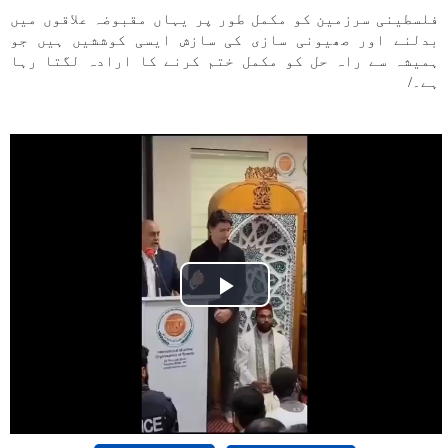
فلسطینی سرزمین کو مکمل طور پر یہاں مقبوضہ علاقوں میں
بدلنے اور صھیونی سازی کی سازش ایسی کوششیں ہیں جو
ہمیشہ سے راہ حل کو مکمل ختم کرنے کا ارادہ لگتا رہا
ہے۔/
Play
Video