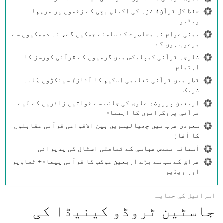
حفظ کل قرآن؛ غزہ کی اکیلی بچی کے زخموں پر مرہم+
ویڈیو
یمنی عوام نہ محاصرے کے سامنے جھکیں گے، نہ دھمکیوں سے
مرعوب ہوں گے
شارجہ قرآنی کمپلیکس میں گرمیوں کے قرآنی کورسز کا
اہتمام
قطر میں قرآنی تعلیمی اسکیم کا آغاز؛ سینکڑوں طلبہ
شریک
اربعین پرروضۂ علوی کی جانب سے خواتین زائرین کے لیے
قرآنی پروگراموں کا اہتمام
سعودی عرب میں چھیالیسویں بین الاقوامی قرآنی مقابلوں
کا آغاز
آستانہ مقدس عباسی کے ثقافتی اسٹال کی پذیرائی
عراق کے سب سے بڑے اربعین موکب کا قرآنی پیغام+ ٹصاویر
اور ویڈیو
اسرائیل کی حمایت
جاسٹین ٹروڈو کینیڈا کی