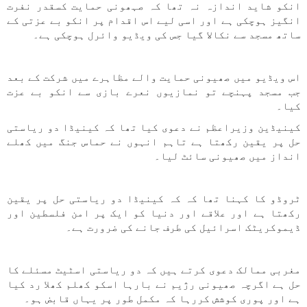
انکو شاید اندازہ نہ تھا کہ صہھونی حمایت کسقدر نفرت
انگیز ہوچکی ہے اور اسی لیے اس اقدام پر انکو بے عزتی کے
ساتھ مسجد سے نکالا گیا جس کی ویڈیو وائرل ہوچکی ہے۔
اس ویڈیو میں صھیونی حمایت والے مظاہرے میں شرکت کے بعد
جب مسجد پہنچے تو نمازیوں نعرے بازی سے انکو بے عزت
کیا۔
کینیڈین وزیراعظم نے دعوی کیا تھا کہ کینیڈا دو ریاستی
حل پر یقین رکھتا ہے تاہم انہوں نے حماس جنگ میں کھلے
انداز میں صھیونی سائٹ لیا۔
ٹروڈو کا کہنا تھا کہ کہ کینیڈا دو ریاستی حل پر یقین
رکھتا ہے اور علاقے اور دنیا کو ایک پر امن فلسطین اور
ڈیموکریٹک اسرائیل کی طرف جانے کی ضرورت ہے۔
مغربی ممالک دعوی کرتے ہیں کہ دو ریاستی اسٹیٹ مسئلے کا
حل ہے اگرچہ صھیونی رژیم نے بارہا اسکو کھلم کھلا رد کیا
ہے اور پوری کوشش کررہا کہ مکمل طور پر یہاں قابض ہو۔