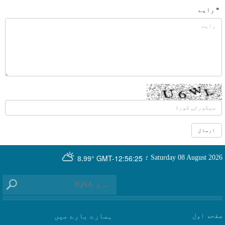
* رایے
GMT-12:56:25
Saturday 08 August 2026
؛
8.99°
صفحه اول
ہمارے بارے میں