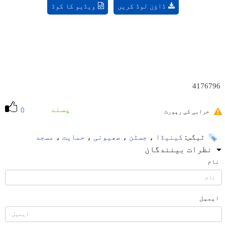
ڈاؤن لوڈ کریں
ویڈیو کا کوڈ
4176796
پسند
0
خرابی کی رپورٹ
ٹیگس:
کینیڈا
،
جسٹن
،
صھیونی
،
حمایت
،
مسجد
نظرات بینندگان
نام
ایمیل