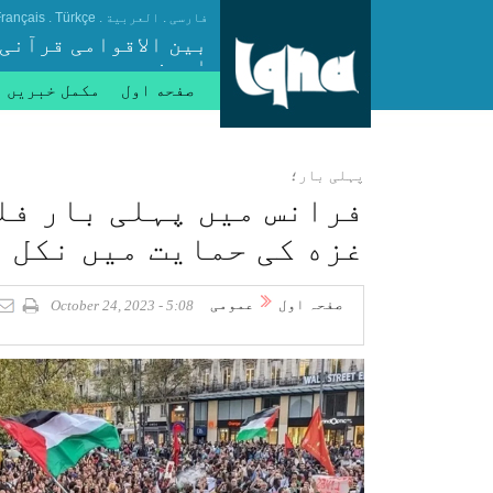
.
.
.
فارسی
العربیة
Türkçe
rançais
بین الاقوامی قرآنی
ایجنسی
صفحه اول
مکمل خبریں
پہلی بار؛
فرانس میں پہلی بار فل
غزه کی حمایت میں نکل 
صفحہ اول
عمومی
5:08 - October 24, 2023