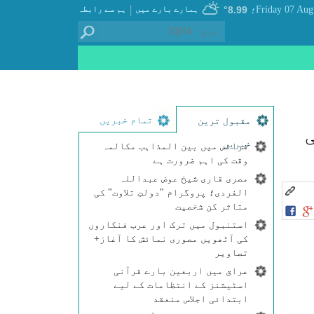
|
8.99°
ہمارے بارے میں
ہم سے رابطہ
؛
تمام خبریں
مقبول ترین
خبریں
فرانس میں بین المذاہب مکالمہ
وقت کی اہم ضرورت ہے
مصری قاری شیخ عوض عبداللہ
الفردی؛ پروگرام "دولتِ تلاوت" کی
متاثر کن شخصیت
استنبول میں ترک اور عرب فنکاروں
کی آٹھویں مصوری نمائش کا آغاز+
تصاویر
عراق میں اربعین بارے قرآنی
اسٹیشنز کے انتظامات کے لیے
ابتدائی اجلاس منعقد