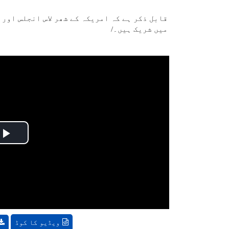
قابل ذکر ہے کہ امریکہ کے شھر لاس انجلس اور
میں شریک ہیں۔/
y
o
ویڈیو کا کوڈ