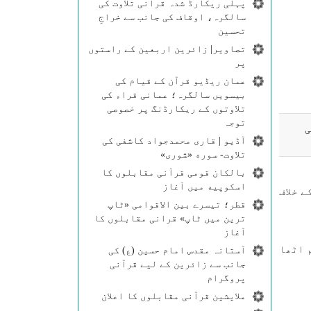
پہلی ریکارڈ شدہ قرآنی تلاوت کی
سالگرہ، اوقاف کی جانب سے خراجِ
تحسین
تصاویر| زائرین اربعین کے راستوں
پر
عمان ریڈیو قرآن کے قیام کی
بیسویں سالگرہ؛ عمانی قراء کی
تلاوتوں کے ریکارڈنگ پر خصوصی
توجہ
ی
آڈیو | قاری محمدجواد کاشفی کی
تلاوت- سوره‌‌ «شوری»
بالکان قومی قرآنی مقابلوں کا
اسکوپیه میں آغاز
کے خلاف
قطر؛ تیسرے بین الاقوامی «ٹاپ
ترین میں ٹاپ» قرانی مقابلوں کا
آغاز
 اٹھا
آستانہ مقدس امام حسین (ع) کی
جانب سے زائرین کے لیے قرآنی
پروگرام
ملایشین قرآنی مقابلوں کا اعلان