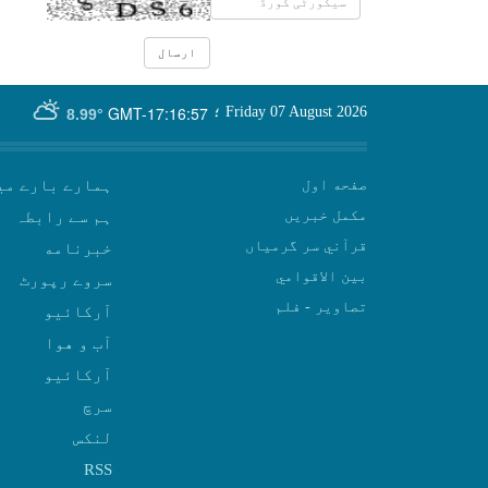
GMT-17:16:57
Friday 07 August 2026
؛
8.99°
صفحه اول
ہمارے بارے می
مکمل خبریں
ہم سے رابطہ
قرآني سر گرمياں
بين الاقوامي
سروے رپورٹ
تصاوير - فلم
آرکائیو
آب و هوا
سرچ
لنکس
RSS