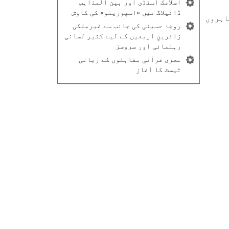
اسلامک اسٹڈی اور بین المذاہب
ڈائیلاگ میں «اسپوزیتو» کی کاوش
اہروں
روضۂ حسینی کی جانب سے غیرملکی
زائرینِ اربعین کے لیے کثیر لسانی
رہنمائی اور سروسز
مصری قرآنی مقابلوں کے زبانی
ٹیسٹ کا آغاز