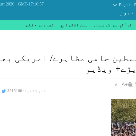
, Friday 07 August 2026
GMT-17:16:57
.
English
F
 نیوز
قرآني سر گرمياں
بين الاقوامي
تصاوير - فلم
سطین حامی مظاہرے/ امریکی بھی
پڑے+ ویڈیو
خبر کا کوڈ:
3515166