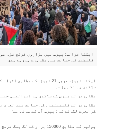
ایکنا فرانس: پیرس میں ہزاروں فرنچ غزہ عوا
فلسطین کی حمایت میں مظاہرے ہورہے ہیں.
ایکنا نیوز- عربی 21 نیوز کے 
سڑکوں پر نکل پڑے۔
مظاہرین نے پیرس کے سڑکوں پر اسرائیلی حملو
مظاہرین نے فلسطینیوں کی حمایت میں نعری با
کر نعرے لگائے کہ : پیرس آپ کے ساتھ ہے"
پولیس کے مطابق 150000 ہزار کے لگ بھگ فرنچ شہری اس مظاہرے میں فلسطینیوں کی حمایت میں شامل تھے۔