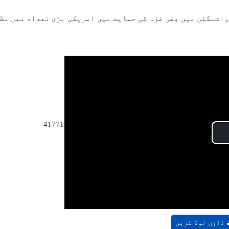
 واشنگٹن میں بھی غزہ کی حمایت میں امریکی بڑی تعداد میں مظ
.
4177188
Pla
Vide
ڈاؤن لوڈ کریں