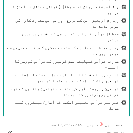
بجف اشرف؛ کاروان امام رضا(ع) قرآنی محافل کا آغاز +
ویڈیو
زیارتِ اربعین امن کے فروغ اور عوامی سفارت کاری کی
مؤثر علامت ہے
حفظ کل قرآن؛ غزہ کی اکیلی بچی کے زخموں پر مرہم+
ویڈیو
یمنی عوام نہ محاصرے کے سامنے جھکیں گے، نہ دھمکیوں سے
مرعوب ہوں گے
شارجہ قرآنی کمپلیکس میں گرمیوں کے قرآنی کورسز کا
اہتمام
امامِ شہید کے خون کا بدلہ لینے والے دستے کا اجتماع
اربعین واک کے راستے میں منعقد + تصاویر
اربعین پرروضۂ علوی کی جانب سے خواتین زائرین کے لیے
قرآنی پروگراموں کا اہتمام
قطر میں قرآنی تعلیمی اسکیم کا آغاز؛ سینکڑوں طلبہ
شریک
صفحہ اول
عمومی
7:09 - June 12, 2025