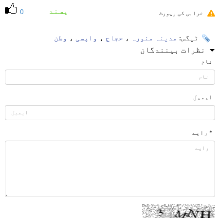
پسند
0
خرابی کی رپورٹ
ٹیگس:
مدینہ منورہ
،
حجاج
،
واپسی
،
وطن
نظرات بینندگان
نام
ایمیل
* رایے