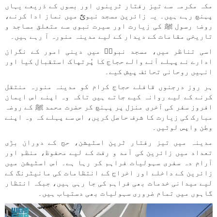
مکہ مکرمہ سے تیز رفتار ٹرینوں اور بسوں کے ذریعے یہاں
پہنچ رہے ہیں۔ یہ زائرین مسجد نبویؐ میں نماز ادا کرنے،
روضۂ رسول ﷺ کی زیارت اور سیرت نبوی سے متعلق مساجد و
تاریخی مقامات کے دیدار کے لیے مدینہ منورہ آ رہے ہیں۔
اسی تناظر میں، مسجد نبویؐ میں دینی امور کے نگران
ادارے نے پہلے آنے والے حجاج کا پُرتپاک استقبال کیا اور
انہیں روحانی تحائف پیش کیے۔
ہر روز درجنوں قافلے حجاج کرام کو مدینہ منورہ منتقل
کرنے کے لیے روانہ کیے جاتے ہیں تاکہ وہ اپنے اس ایمان
افروز سفر کی آخری منزل پر پہنچ کر حضرت محمد ﷺ کے روضہ
مبارک کی زیارت کا شرف حاصل کریں، اس سے پہلے کہ وہ اپنے
وطن واپس لوٹیں۔
مدینہ میں تیز رفتار ٹرین اسٹیشن، حج کے دوران بڑی
تعداد میں زائرین کی آمد و رفت کے لیے محفوظ، منظم اور
آرام دہ سفری سہولیات فراہم کر رہا ہے۔ اس اسٹیشن میں
زائرین کے داخلے اور اخراج کے انتظامات کی مانیٹرنگ کے
لیے میدانی خدمات بھی فراہم کی جا رہی ہیں، جبکہ انتظار
گاہوں میں تمام ضروری سہولیات بھی دستیاب ہیں۔