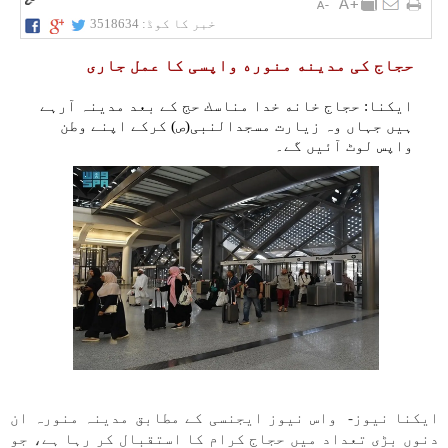
خبر کا کوڈ:
3518634
حجاج کی مدینه منوره واپسی کا عمل جاری
ایکنا: حجاج خانه خدا مناسك حج کے بعد مدینہ آرہے
ہیں جہاں وہ زیارت مسجدالنبی(ص) کرکے اپنے وطن
واپس لوٹ آئیں گے۔
ایکنا نیوز- واس نیوز ایجنسی کے مطابق مدینہ منورہ ان
دنوں بڑی تعداد میں حجاج کرام کا استقبال کر رہا ہے، جو