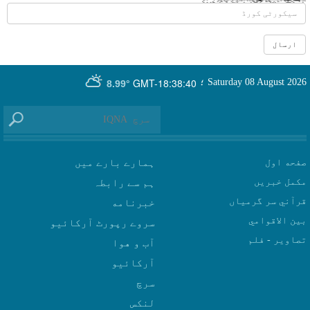
GMT-18:38:40
Saturday 08 August 2026
؛
8.99°
صفحه اول
ہمارے بارے میں
مکمل خبریں
ہم سے رابطہ
قرآني سر گرمياں
بين الاقوامي
سروے رپورٹ آرکائیو
تصاوير - فلم
آب و هوا
سرچ
لنکس