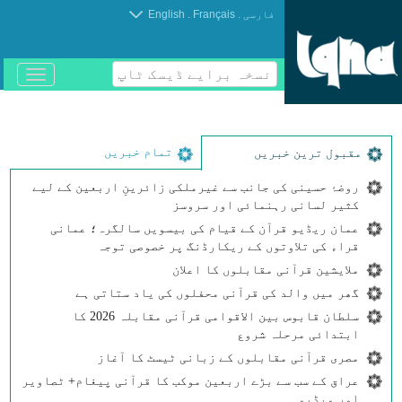
.
.
فارسی
Français
English
نسخہ برایے ڈیسک ٹاپ
باز
و
بسته
کردن
منو
تمام خبریں
مقبول ترین خبریں
روضۂ حسینی کی جانب سے غیرملکی زائرینِ اربعین کے لیے
کثیر لسانی رہنمائی اور سروسز
عمان ریڈیو قرآن کے قیام کی بیسویں سالگرہ؛ عمانی
قراء کی تلاوتوں کے ریکارڈنگ پر خصوصی توجہ
ملایشین قرآنی مقابلوں کا اعلان
گھر میں والد کی قرآنی محفلوں کی یاد ستاتی ہے
سلطان قابوس بین الاقوامی قرآنی مقابلہ 2026 کا
ابتدائی مرحلہ شروع
مصری قرآنی مقابلوں کے زبانی ٹیسٹ کا آغاز
عراق کے سب سے بڑے اربعین موکب کا قرآنی پیغام+ ٹصاویر
اور ویڈیو