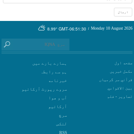
GMT-06:51:30
Monday 10 August 2026
؛
8.99°
صفحه اول
ہمارے بارے میں
مکمل خبریں
ہم سے رابطہ
قرآني سر گرمياں
بين الاقوامي
سروے رپورٹ آرکائیو
تصاوير - فلم
آب و هوا
سرچ
لنکس
RSS