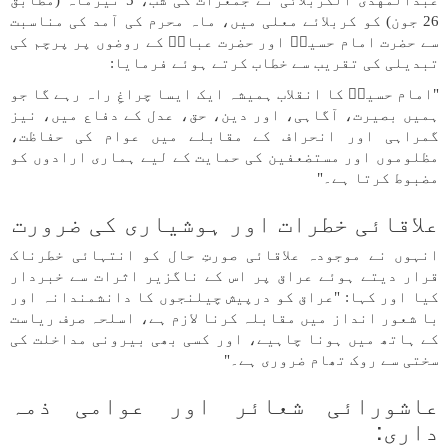
عبدالمهدی الکربلائی نے جمعرات کی شب، 5 تیرماہ (مطابق
26 جون) کو کربلائے معلی میں، ماہ محرم کی آمد کی مناسبت
سے حضرت امام حسینؑ اور حضرت عباسؑ کے روضوں پر پرچم کی
تبدیلی کی تقریب سے خطاب کرتے ہوئے فرمایا:
"امام حسینؑ کا انقلاب ہمیشہ ایک ایسا چراغِ راہ رہے گا جو
ہمیں بصیرت، آگاہی، اور دین، حق، عدل کے دفاع میں، نیز
گمراہی اور انحراف کے مقابلے میں عوام کی حفاظت،
مظلوموں اور مستضعفین کی حمایت کے لیے ہماری ارادوں کو
مضبوط کرتا ہے۔"
علاقائی خطرات اور ہوشیاری کی ضرورت
انہوں نے موجودہ علاقائی صورتِ حال کو انتہائی خطرناک
قرار دیتے ہوئے عراق پر اس کے ناگزیر اثرات سے خبردار
کیا اور کہا: "عراق کو درپیش چیلنجوں کا دانشمندانہ اور
با شعور انداز میں مقابلہ کرنا لازم ہے، اسلحہ صرف ریاست
کے ہاتھ میں ہونا چاہیے، اور کسی بھی بیرونی مداخلت کی
سختی سے روک تھام ضروری ہے۔"
عاشورائی شعائر اور عوامی ذمہ
داری: