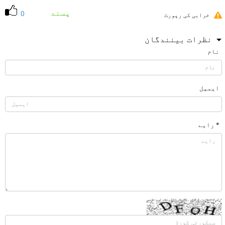
پسند
0
خرابی کی رپورٹ
نظرات بینندگان
نام
ایمیل
* رایے