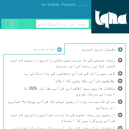
.
.
فارسی
Français
English
نسخہ برایے ڈیسک ٹاپ
باز
و
بسته
کردن
منو
تمام خبریں
مقبول ترین خبریں
روضۂ حسینی کی جانب سے غیرملکی زائرینِ اربعین کے لیے
کثیر لسانی رہنمائی اور سروسز
گھر میں والد کی قرآنی محفلوں کی یاد ستاتی ہے
ملایشین قرآنی مقابلوں کا اعلان
سلطان قابوس بین الاقوامی قرآنی مقابلہ 2026 کا
ابتدائی مرحلہ شروع
عراق کے سب سے بڑے اربعین موکب کا قرآنی پیغام+ ٹصاویر
اور ویڈیو
اربعین پرروضۂ علوی کی جانب سے خواتین زائرین کے لیے
قرآنی پروگراموں کا اہتمام
امامِ شہید کے خون کا بدلہ لینے والے دستے کا اجتماع