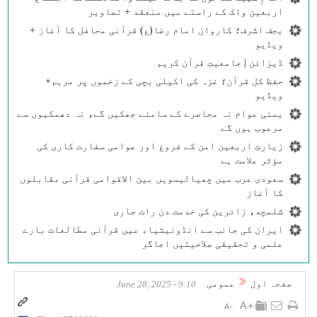
اربعین واک کے راستے میں منعقد + تصاویر
بجف اشرف؛ کاروان امام رضا(ع) قرآنی محافل کا آغاز +
ویڈیو
ڈیزائن | جامعیتِ قرآن کریم
حفظ کل قرآن؛ غزہ کی اکیلی بچی کے زخموں پر مرہم+
ویڈیو
یمنی عوام نہ محاصرے کے سامنے جھکیں گے، نہ دھمکیوں سے
مرعوب ہوں گے
زیارتِ اربعین امن کے فروغ اور عوامی سفارت کاری کی
مؤثر علامت ہے
سعودی عرب میں چھیالیسویں بین الاقوامی قرآنی مقابلوں
کا آغاز
شلمچه، زائرین کی خدمت دن رات جاری
ایران کی جانب سے انڈونیشیاء میں قرآنی مطالعات بارے
علمی و تحقیقی صلاحیتیں اجاگر
صفحہ اول
عمومی
9:10 - June 28, 2025