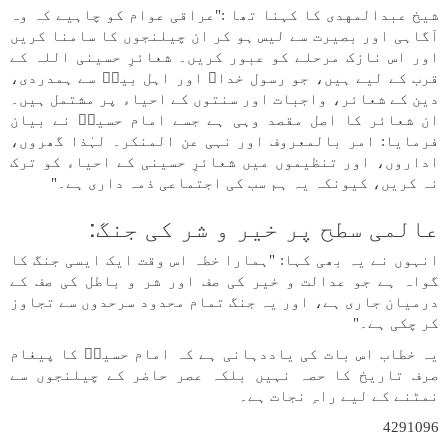
شیخ عبدالمهدی کا کہنا تھا :"عراقی عوام کو چاہیے کہ وہ
آگاہی اور بصیرت سے لیس ہو کر ان چیلنجوں کا سامنا کریں
اور اس نازک مرحلے کو عبور کریں۔ شعائرِ حسینی اللہ کے
قرب کے لیے ہیں، جو رسول خداﷺ اور اہل بیتؑ سے ہمدردی،
دین کے شعائر، واجبات اور سنتوں کے احیاء پر مشتمل ہیں۔
ان شعائر کا اصل مقصد وہی ہے جسے امام حسینؑ نے بیان
فرمایا: امر بالمعروف اور نہی عن المنکر۔ لہٰذا گھروں،
اداروں، اور تنظیموں میں شعائرِ حسینی کے احیاء کو ترک
نہ کریں، کیونکہ یہ ہم سب کی اجتماعی ذمہ داری ہے۔"
عالمی سطح پر خیر و شر کی جنگ:
انہوں نے یہ بھی کہا: "ہمارا خطہ اس وقت ایک ایسی جنگ کا
گواہ ہے جو عدالت و خیر کی صف اور شر و باطل کی صف کے
درمیان جاری ہے، اور یہ جنگ تمام محدود سرحدوں سے تجاوز
کر چکی ہے۔"
یہ خطاب اس بات کی یاددہانی ہے کہ امام حسینؑ کا پیغام
صرف تاریخ کا حصہ نہیں بلکہ عصر حاضر کے چیلنجوں سے
نمٹنے کے لیے راہِ نجات ہے۔
4291096