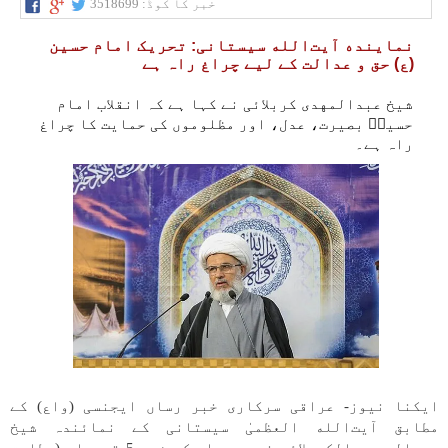
خبر کا کوڈ:
3518699
نماینده آیت‌الله سیستانی: تحریک امام حسین
(ع) حق و عدالت کے لیے چراغ راہ ہے
شیخ عبدالمهدی کربلائی نے کہا ہے کہ انقلاب امام
حسینؑ بصیرت، عدل، اور مظلوموں کی حمایت کا چراغ
راہ ہے۔
ایکنا نیوز- عراقی سرکاری خبر رساں ایجنسی (واع) کے
مطابق آیت‌الله العظمیٰ سیستانی کے نمائندہ شیخ