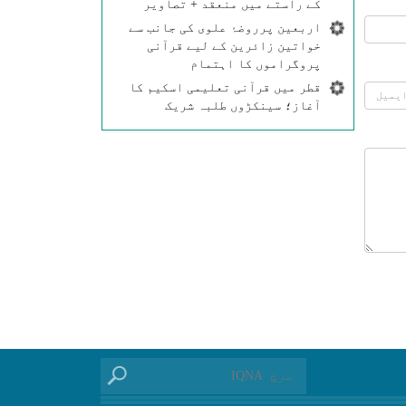
کے راستے میں منعقد + تصاویر
اربعین پرروضۂ علوی کی جانب سے
خواتین زائرین کے لیے قرآنی
پروگراموں کا اہتمام
قطر میں قرآنی تعلیمی اسکیم کا
آغاز؛ سینکڑوں طلبہ شریک