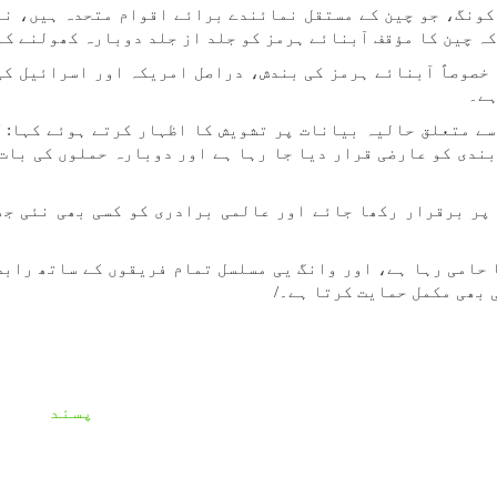
کونگ، جو چین کے مستقل نمائندے برائے اقوام متحدہ ہیں، نے
خصوصاً آبنائے ہرمز کی بندش، دراصل امریکہ اور اسرائیل کی
ہے۔
ے متعلق حالیہ بیانات پر تشویش کا اظہار کرتے ہوئے کہا: "
ندی کو عارضی قرار دیا جا رہا ہے اور دوبارہ حملوں کی بات 
 پر برقرار رکھا جائے اور عالمی برادری کو کسی بھی نئی جھ
 حامی رہا ہے، اور وانگ یی مسلسل تمام فریقوں کے ساتھ رابط
 بھی مکمل حمایت کرتا ہے۔/
پسند