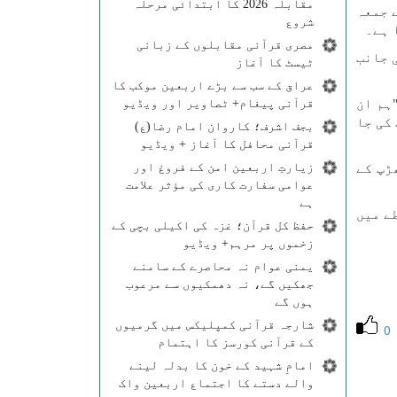
مقابلہ 2026 کا ابتدائی مرحلہ
 جمعہ
شروع
مصری قرآنی مقابلوں کے زبانی
 جانب
ٹیسٹ کا آغاز
عراق کے سب سے بڑے اربعین موکب کا
ہم ان
قرآنی پیغام+ ٹصاویر اور ویڈیو
کی جا
بجف اشرف؛ کاروان امام رضا(ع)
قرآنی محافل کا آغاز + ویڈیو
زیارتِ اربعین امن کے فروغ اور
ڑپ کے
عوامی سفارت کاری کی مؤثر علامت
ہے
ے میں
حفظ کل قرآن؛ غزہ کی اکیلی بچی کے
زخموں پر مرہم+ ویڈیو
یمنی عوام نہ محاصرے کے سامنے
جھکیں گے، نہ دھمکیوں سے مرعوب
ہوں گے
شارجہ قرآنی کمپلیکس میں گرمیوں
0
کے قرآنی کورسز کا اہتمام
امامِ شہید کے خون کا بدلہ لینے
والے دستے کا اجتماع اربعین واک