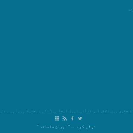
ں
م حقوق بین الاقوامی قرآنی نیوز ایجنسی کے لیے محفوظ ہیں
|
ہم سے ر
تیار کردہ
: " ایران سامانه "