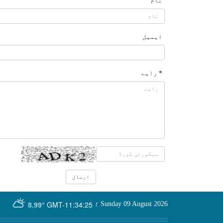
نام
ایمیل
* رایے
GMT-11:34:25
Sunday 09 August 2026
؛
8.99°