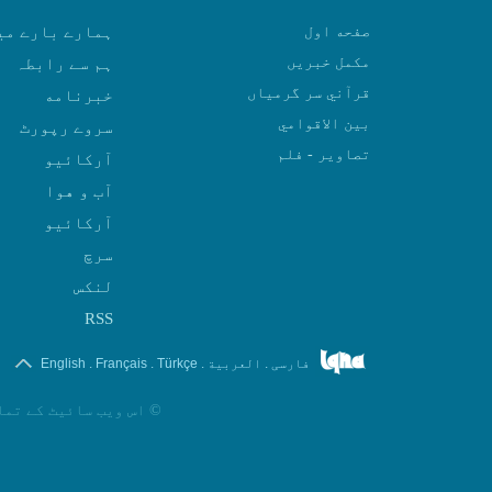
صفحه اول
ہمارے بارے می
مکمل خبریں
ہم سے رابطہ
قرآني سر گرمياں
بين الاقوامي
سروے رپورٹ
تصاوير - فلم
آرکائیو
آب و هوا
سرچ
لنکس
RSS
.
.
.
.
فارسی
العربیة
Türkçe
Français
English
©
اس ویب سائیٹ کے تما