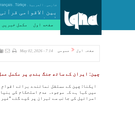
.
.
.
فارسی
العربیة
Türkçe
rançais
بین الاقوامی قرآنی
ایجنسی
صفحه اول
مکمل خبریں
صفحہ اول
عمومی
7:14 - May 02, 2026
چین: ایران کے ساتھ جنگ بندی پر مکمل عمل
ایکنا: چین کے مستقل نمائندے برائے اقوامِ 
میں کہا ہے کہ موجودہ عدم استحکام کی بنیا
اسرائیل کی جانب سے تہران پر کیے گئے "غیر 