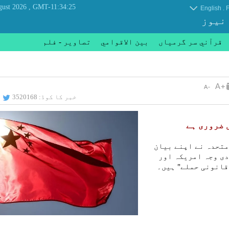
, Sunday 09 August 2026
GMT-11:34:25
.
English
F
 نیوز
قرآني سر گرمياں
بين الاقوامي
تصاوير - فلم
خبر کا کوڈ:
3520168
 ضروری ہے
متحدہ نے اپنے بیان
دی وجہ امریکہ اور
قانونی حملے" ہیں۔