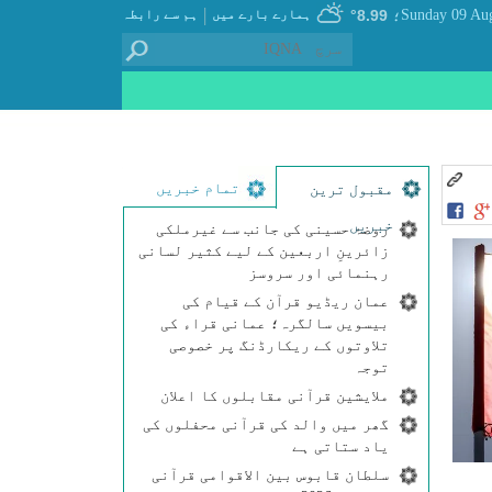
|
8.99°
ہمارے بارے میں
ہم سے رابطہ
؛
تمام خبریں
مقبول ترین
خبریں
روضۂ حسینی کی جانب سے غیرملکی
زائرینِ اربعین کے لیے کثیر لسانی
رہنمائی اور سروسز
عمان ریڈیو قرآن کے قیام کی
بیسویں سالگرہ؛ عمانی قراء کی
تلاوتوں کے ریکارڈنگ پر خصوصی
توجہ
ملایشین قرآنی مقابلوں کا اعلان
گھر میں والد کی قرآنی محفلوں کی
یاد ستاتی ہے
سلطان قابوس بین الاقوامی قرآنی