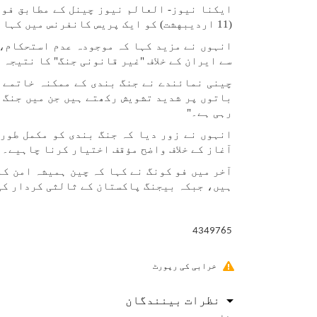
ایکنا نیوز- العالم نیوز چینل کے مطابق فو 
(11 اردیبهشت) کو ایک پریس کانفرنس میں کہا کہ چین کا مؤقف آبنائے ہرمز کو جلد از جلد دوبارہ کھولنے کا ہے۔
انہوں نے مزید کہا کہ موجودہ عدم استحکام، 
سے ایران کے خلاف "غیر قانونی جنگ" کا نتیجہ 
چینی نمائندے نے جنگ بندی کے ممکنہ خاتمے س
باتوں پر شدید تشویش رکھتے ہیں جن میں جنگ ب
رہی ہے۔"
انہوں نے زور دیا کہ جنگ بندی کو مکمل طور
آغاز کے خلاف واضح مؤقف اختیار کرنا چاہیے۔
آخر میں فو کونگ نے کہا کہ چین ہمیشہ امن کا
ہیں، جبکہ بیجنگ پاکستان کے ثالثی کردار کی
4349765
خرابی کی رپورٹ
نظرات بینندگان