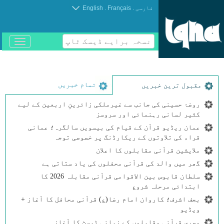
.
.
فارسی
Français
English
نسخہ برایے ڈیسک ٹاپ
باز
و
بسته
کردن
منو
تمام خبریں
مقبول ترین خبریں
روضۂ حسینی کی جانب سے غیرملکی زائرینِ اربعین کے لیے
کثیر لسانی رہنمائی اور سروسز
عمان ریڈیو قرآن کے قیام کی بیسویں سالگرہ؛ عمانی
قراء کی تلاوتوں کے ریکارڈنگ پر خصوصی توجہ
ملایشین قرآنی مقابلوں کا اعلان
گھر میں والد کی قرآنی محفلوں کی یاد ستاتی ہے
سلطان قابوس بین الاقوامی قرآنی مقابلہ 2026 کا
ابتدائی مرحلہ شروع
بجف اشرف؛ کاروان امام رضا(ع) قرآنی محافل کا آغاز +
ویڈیو
مصری قرآنی مقابلوں کے زبانی ٹیسٹ کا آغاز