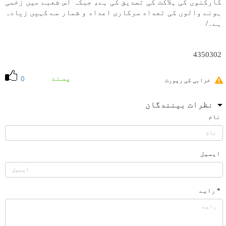
کارکنوں کی ہلاکت کی تصدیق کی ہے، جبکہ اس شعبے میں زخمی
ہونے والوں کی تعداد سرکاری اعداد و شمار سے کہیں زیادہ
ہے۔/
4350302
پسند
0
خرابی کی رپورٹ
نظرات بینندگان
نام
ایمیل
* رایے