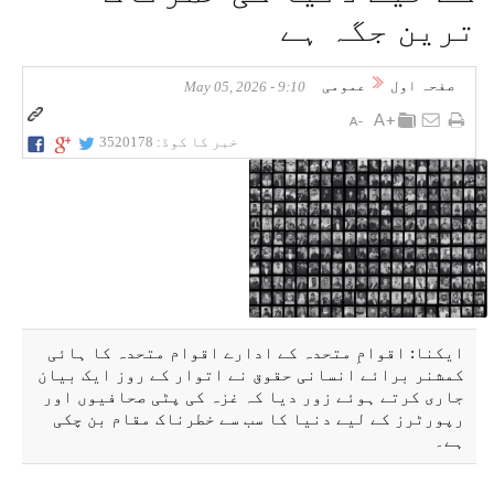
ترین جگہ ہے
صفحہ اول
عمومی
9:10 - May 05, 2026
خبر کا کوڈ:
3520178
ایکنا: اقوامِ متحدہ کے ادارے اقوام متحدہ کا ہائی
کمشنر برائے انسانی حقوق نے اتوار کے روز ایک بیان
جاری کرتے ہوئے زور دیا کہ غزہ کی پٹی صحافیوں اور
رپورٹرز کے لیے دنیا کا سب سے خطرناک مقام بن چکی
ہے۔