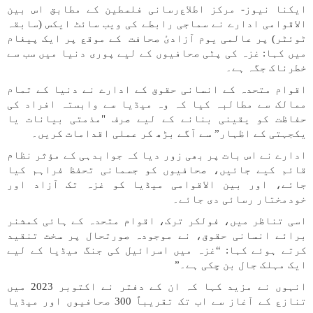
ایکنا نیوز- مرکز اطلاع‌رسانی فلسطین کے مطابق اس بین
الاقوامی ادارے نے سماجی رابطے کی ویب سائٹ ایکس (سابقہ
ٹوئٹر) پر عالمی یوم آزادیٔ صحافت کے موقع پر ایک پیغام
میں کہا: غزہ کی پٹی صحافیوں کے لیے پوری دنیا میں سب سے
خطرناک جگہ ہے۔
اقوام متحدہ کے انسانی حقوق کے ادارے نے دنیا کے تمام
ممالک سے مطالبہ کیا کہ وہ میڈیا سے وابستہ افراد کی
حفاظت کو یقینی بنانے کے لیے صرف "مذمتی بیانات یا
یکجہتی کے اظہار” سے آگے بڑھ کر عملی اقدامات کریں۔
ادارے نے اس بات پر بھی زور دیا کہ جوابدہی کے مؤثر نظام
قائم کیے جائیں، صحافیوں کو جسمانی تحفظ فراہم کیا
جائے، اور بین الاقوامی میڈیا کو غزہ تک آزاد اور
خودمختار رسائی دی جائے۔
اسی تناظر میں، فولکر ترک، اقوام متحدہ کے ہائی کمشنر
برائے انسانی حقوق، نے موجودہ صورتحال پر سخت تنقید
کرتے ہوئے کہا: “غزہ میں اسرائیل کی جنگ میڈیا کے لیے
ایک مہلک جال بن چکی ہے۔”
انہوں نے مزید کہا کہ ان کے دفتر نے اکتوبر 2023 میں
تنازع کے آغاز سے اب تک تقریباً 300 صحافیوں اور میڈیا