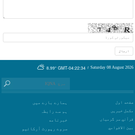
GMT-04:22:34
Saturday 08 August 2026
؛
8.99°
صفحه اول
ہمارے بارے میں
مکمل خبریں
ہم سے رابطہ
قرآني سر گرمياں
بين الاقوامي
سروے رپورٹ آرکائیو