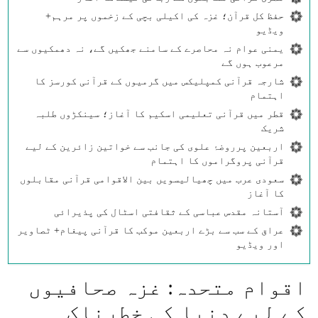
حفظ کل قرآن؛ غزہ کی اکیلی بچی کے زخموں پر مرہم+
ویڈیو
یمنی عوام نہ محاصرے کے سامنے جھکیں گے، نہ دھمکیوں سے
مرعوب ہوں گے
شارجہ قرآنی کمپلیکس میں گرمیوں کے قرآنی کورسز کا
اہتمام
قطر میں قرآنی تعلیمی اسکیم کا آغاز؛ سینکڑوں طلبہ
شریک
اربعین پرروضۂ علوی کی جانب سے خواتین زائرین کے لیے
قرآنی پروگراموں کا اہتمام
سعودی عرب میں چھیالیسویں بین الاقوامی قرآنی مقابلوں
کا آغاز
آستانہ مقدس عباسی کے ثقافتی اسٹال کی پذیرائی
عراق کے سب سے بڑے اربعین موکب کا قرآنی پیغام+ ٹصاویر
اور ویڈیو
اقوام متحدہ: غزہ صحافیوں
کے لیے دنیا کی خطرناک