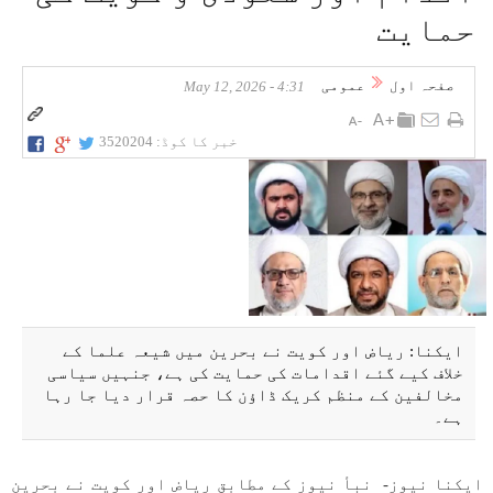
حمایت
صفحہ اول
عمومی
4:31 - May 12, 2026
خبر کا کوڈ:
3520204
ایکنا: ریاض اور کویت نے بحرین میں شیعہ علما کے
خلاف کیے گئے اقدامات کی حمایت کی ہے، جنہیں سیاسی
مخالفین کے منظم کریک ڈاؤن کا حصہ قرار دیا جا رہا
ہے۔
ایکنا نیوز- نبأ نیوز کے مطابق ریاض اور کویت نے بحرین