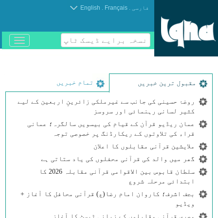
.
.
فارسی
Français
English
نسخہ برایے ڈیسک ٹاپ
باز
و
بسته
کردن
منو
تمام خبریں
مقبول ترین خبریں
روضۂ حسینی کی جانب سے غیرملکی زائرینِ اربعین کے لیے
کثیر لسانی رہنمائی اور سروسز
عمان ریڈیو قرآن کے قیام کی بیسویں سالگرہ؛ عمانی
قراء کی تلاوتوں کے ریکارڈنگ پر خصوصی توجہ
ملایشین قرآنی مقابلوں کا اعلان
گھر میں والد کی قرآنی محفلوں کی یاد ستاتی ہے
سلطان قابوس بین الاقوامی قرآنی مقابلہ 2026 کا
ابتدائی مرحلہ شروع
بجف اشرف؛ کاروان امام رضا(ع) قرآنی محافل کا آغاز +
ویڈیو
مصری قرآنی مقابلوں کے زبانی ٹیسٹ کا آغاز