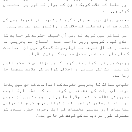
اور علما کے خلاف کریک ڈاؤن کے جواز کے طور پر استعمال
کرتی رہی ہے۔
سعودی بیان میں بحرینی سکیورٹی فورسز کی تعریف بھی کی
گئی، جو اس وقت علما کے خلاف کارروائیوں میں مصروف ہیں۔
اسی تناظر میں کویت نے بھی آل خلیفہ حکومت کی حمایت کا
اعلان کیا۔ کویتی وزیرِ داخلہ فہد الصباح نے بحرینی ہم
منصب راشد آل خلیفہ سے ٹیلیفونک گفتگو میں ان اقدامات
کے لیے اپنے ملک کی مکمل حمایت کا یقین دلایا۔
رپورٹ میں کہا گیا ہے کہ کویت کا یہ مؤقف اس کے حکمرانوں
کے لیے ایک نئی سیاسی و اخلاقی گراوٹ کی علامت سمجھا جا
رہا ہے۔
خلیجی ممالک کا بحرینی حکومت کے اقدامات کے حق میں یکجا
ہونا اس بات کی نشاندہی کرتا ہے کہ خطہ ایک ایسے
سکیورٹی نظام کے تحت چلایا جا رہا ہے جو مذہبی آزادیوں
اور انسانی حقوق کو نظر انداز کرتا ہے، جبکہ جائز عوامی
مطالبات اور مذہبی شخصیات کو ایک وجودی خطرہ سمجھ کر
مشترکہ طور پر دبانے کی کوشش کی جاتی ہے۔/