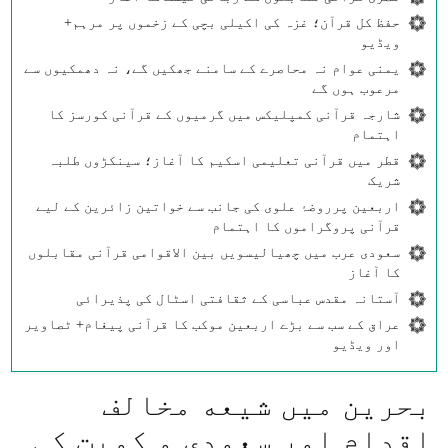
حفظ کل قرآن؛ غزہ کی اکیلی بچی کے زخموں پر مرہم+
ویڈیو
یمنی عوام نہ محاصرے کے سامنے جھکیں گے، نہ دھمکیوں سے
مرعوب ہوں گے
شارجہ قرآنی کمپلیکس میں گرمیوں کے قرآنی کورسز کا
اہتمام
قطر میں قرآنی تعلیمی اسکیم کا آغاز؛ سینکڑوں طلبہ
شریک
اربعین پرروضۂ علوی کی جانب سے خواتین زائرین کے لیے
قرآنی پروگراموں کا اہتمام
سعودی عرب میں چھیالیسویں بین الاقوامی قرآنی مقابلوں
کا آغاز
آستانہ مقدس عباسی کے ثقافتی اسٹال کی پذیرائی
عراق کے سب سے بڑے اربعین موکب کا قرآنی پیغام+ ٹصاویر
اور ویڈیو
بحرین میں شیعه مخالف
اقدام اور سعودی و کویت کی