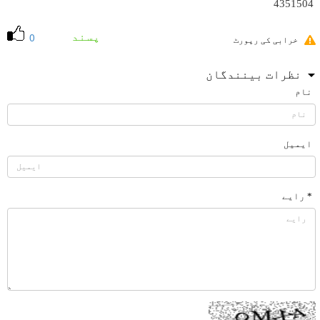
4351504
پسند
0
خرابی کی رپورٹ
نظرات بینندگان
نام
ایمیل
* رایے