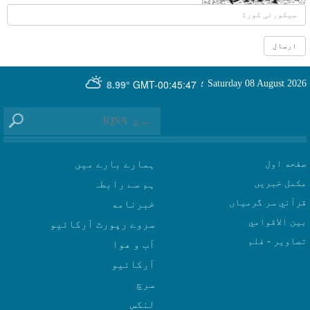
GMT-00:45:47
Saturday 08 August 2026
؛
8.99°
صفحه اول
ہمارے بارے میں
مکمل خبریں
ہم سے رابطہ
قرآني سر گرمياں
بين الاقوامي
سروے رپورٹ آرکائیو
تصاوير - فلم
آب و هوا
سرچ
لنکس