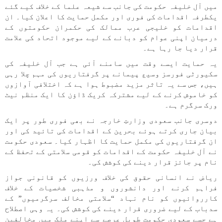
میں آل خلیفہ حکومت کی جانب سے شیعہ علما کے خلاف کیے گئے
یکطرفہ اقدامات کی فوری اور مکمل حمایت کا اعلان کیا۔ ان
اقدامات کو خلیجی عرب ممالک کی حکمران حکومتوں کے
درمیان اپنی عوام کو دبانے کے لیے موجود اتحاد کی علامت
قرار دیا جا رہا ہے۔
یہ حمایت ایسے وقت میں سامنے آئی ہے جب آل خلیفہ کی
سکیورٹی فورسز وسیع پیمانے پر گرفتاریوں کی مہم چلا رہی
ہیں، جس سے یہ تاثر مزید مضبوط ہوا ہے کہ اختلافی آوازوں
کو خاموش کرنے کے لیے مشترکہ کریک ڈاؤن کا ایک منظم نیٹ
ورک سرگرم ہے۔
دوسری جانب سعودی وزارتِ خارجہ نے بھی فوری طور پر ایک
بیان جاری کرتے ہوئے بحرین کے اقدامات کی تائید کی اور
ان گرفتاریوں کی مکمل حمایت کا اظہار کیا۔ سعودی حکومت
نے آل خلیفہ حکومت کے اقدامات کو قومی سلامتی کے تحفظ کے
نام پر جائز قرار دینے کی کوشش کی۔
ریاض نے انسانی حقوق کی خلاف ورزیوں کو قانونی جواز
فراہم کرنے اور دانشوروں و مذہبی شخصیات کے خلاف
کارروائیوں کو نام نہاد “سلامتی مخالف سرگرمیوں” کے
سدباب کے لیے ضروری قرار دینے کی کوشش کی۔ یہ وہی اصطلاح
ہے جسے سعودی حکومت طویل عرصے سے اپنے ملک میں مخالفین