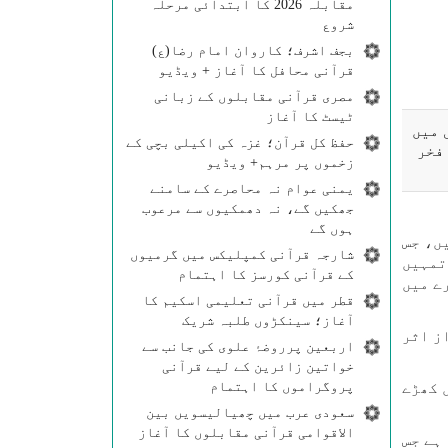
مقابلہ 2026 کا ابتدائی مرحلہ
شروع
بجف اشرف؛ کاروان امام رضا(ع)
قرآنی محافل کا آغاز + ویڈیو
مصری قرآنی مقابلوں کے زبانی
ٹیسٹ کا آغاز
 میں
حفظ کل قرآن؛ غزہ کی اکیلی بچی کے
فخر
زخموں پر مرہم+ ویڈیو
یمنی عوام نہ محاصرے کے سامنے
جھکیں گے، نہ دھمکیوں سے مرعوب
ہوں گے
ں، جس
شارجہ قرآنی کمپلیکس میں گرمیوں
تمہیں
کے قرآنی کورسز کا اہتمام
ے میں
قطر میں قرآنی تعلیمی اسکیم کا
آغاز؛ سینکڑوں طلبہ شریک
ز اثر
اربعین پرروضۂ علوی کی جانب سے
خواتین زائرین کے لیے قرآنی
پروگراموں کا اہتمام
 کھڑے
سعودی عرب میں چھیالیسویں بین
الاقوامی قرآنی مقابلوں کا آغاز
ہے جس