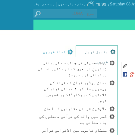
|
8.99°
ہمارے بارے میں
ہم سے رابطہ
؛
تمام خبریں
مقبول ترین
خبریں
روضۂ حسینی کی جانب سے غیرملکی
زائرینِ اربعین کے لیے کثیر لسانی
رہنمائی اور سروسز
عمان ریڈیو قرآن کے قیام کی
بیسویں سالگرہ؛ عمانی قراء کی
تلاوتوں کے ریکارڈنگ پر خصوصی
توجہ
ملایشین قرآنی مقابلوں کا اعلان
گھر میں والد کی قرآنی محفلوں کی
یاد ستاتی ہے
سلطان قابوس بین الاقوامی قرآنی