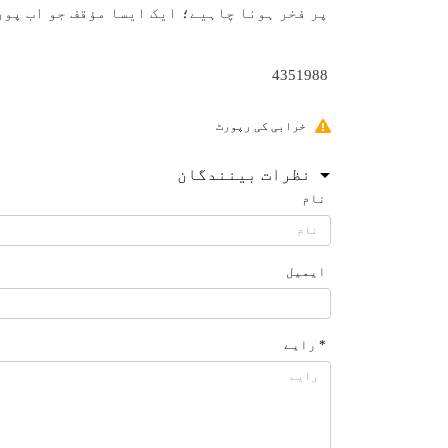
پر فخر ہونا چاہیے؛ ایک ایسا مؤقف جو اب پور
4351988
خرابی کی رپورٹ
نظرات بینندگان
نام
ایمیل
* رایے