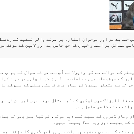
ی حمایت پر اور نوجوان اسٹار، پر ہونے والی تنقید کے ردِعمل
سی مسائل پر اظہارِ خیال کا حق حاصل ہے اور لامین کے مؤقف پر 
ٹر کے حوالے سے گوارڈیولا نے اُس صحافی کے سوال کے جواب می
باہر کے موضوعات میں مداخلت سے گریز کرنا چاہیے، کہا: کیا 
 جو تم سے متعلق نہیں؟ تم یہاں صرف کرسٹل پیلس کے میچ کے بار
 فٹبالرز لاکھوں لوگوں کے لیے مثال ہوتے ہیں اور ان کی آوا
رائے دینے کا حق حاصل ہے۔
 وہاں گھروں کے ملبے تلے دبا ہوتا، تو کیا پھر بھی تم یہاں
د کے پیچھے دوڑ رہا ہے؟ یقیناً نہیں۔
ر سکتے کہ ہم کس موضوع پر بات کریں، اور لامین کا مؤقف ایسا 