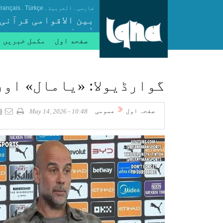
.
.
.
فارسی
العربیة
Türkçe
rançais
بین الاقوامی قرآنی
ایجنسی
صفحه اول
مکمل خبریں
گوارڈیولا: «یامال» اور
صفحہ اول
عمومی
10:48 - May 14, 2026