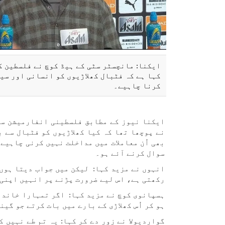
ایکنا: مانچسٹر سٹی کے ہیڈ کوچ نے فلسطین ک
کہا ہے کہ فٹبال کھلاڑیوں کو انسانی اور سیا
کرنا چاہیے۔
ایکنا نیوز کے مطابق فلسطینی انفارمیشن سین
نے پوچھا تھا کہ کیا کھلاڑیوں کو فٹبال سے 
بھی اُن معاملات میں مداخلت نہیں کرنی چاہیے
سوال کرنے آئے ہو۔
انہوں نے مزید کہا: لیکن میں جواب دیتا ہوں…
رکھتی ہے، اس لیے ضرورت پڑنے پر انہیں اپنی 
ہسپانوی کوچ نے مزید کہا: اگر تمہارا خاندان
ہو کر اُس کھلاڑی کے بارے میں بات کرتے جو گین
گواردیولا نے زور دے کر کہا: یہ تم طے نہیں ک