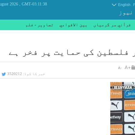
, Saturday 08 August 2026
GMT-03:11:38
.
English
F
 نیوز
قرآني سر گرمياں
بين الاقوامي
تصاوير - فلم
 فلسطین کی حمایت پر فخر ہے
خبر کا کوڈ:
3520212