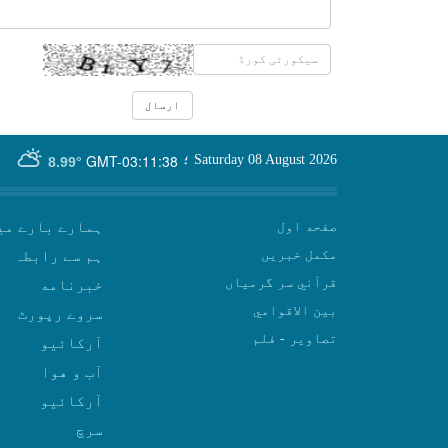
GMT-03:11:38
Saturday 08 August 2026
؛
8.99°
صفحه اول
ہمارے بارے می
مکمل خبریں
ہم سے رابطہ
قرآني سر گرمياں
بين الاقوامي
سروے رپورٹ
تصاوير - فلم
آرکائیو
آب و هوا
سرچ