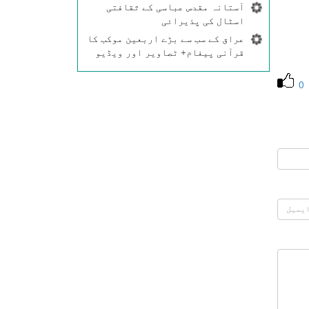
آستانہ مقدس عباسی کے ثقافتی
اسٹال کی پذیرائی
عراق کے سب سے بڑے اربعین موکب کا
قرآنی پیغام+ ٹصاویر اور ویڈیو
0