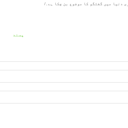
ی دنیا میں گفتگو کا موضوع بن چکا ہے۔/
پسند