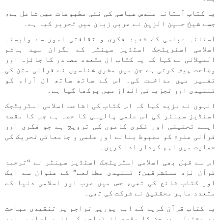
یہ کتاب آستانہ مقدس عباسی کی نئی مطبوعات میں شامل ہے،
جسے شیخ حسین الزین نے عربی زبان میں تحریر کیا ہے۔
آستانہ عباسی کے شعبۂ فکری و ثقافتی امور سے وابستہ
اسلامی اسٹریٹجک اسٹڈیز سینٹر کے نگران سید ہاشم
المیلانی نے کہا کہ یہ کتاب ان متعدد مصادر کا جائزہ اور
وضاحت پیش کرتی ہے جن میں مشرق شناسوں نے قرآنی متن کی
تفسیر میں مداخلت کی۔ اس کے ساتھ ساتھ ان آراء کو
تنقیدی اور تجزیاتی انداز میں پرکھا گیا ہے۔
انہوں نے مزید کہا کہ اس کتاب کی اشاعت اسلامی اسٹریٹجک
اسٹڈیز سینٹر کی اس علمی پالیسی کا حصہ ہے جس کا مقصد
ایسے تحقیقی اور فکری کاموں کی ترویج ہے جو فکری اور
قرآنی علوم کو مضبوط بنانے اور علمی و جامعاتی تحریک کی
حمایت میں اہم کردار ادا کریں۔
اس سے قبل بھی اسلامی اسٹریٹجک اسٹڈیز سینٹر نے “ترجمۂ
قرآن نزد مستشرقین؛ تنقیدی مطالعے” کے عنوان سے ایک
اور کتاب شائع کی تھی، جس میں عرب اور اسلامی دنیا کے
متعدد ماہر محققین نے شرکت کی تھی۔
یہ کتاب قرآن کریم کے اہم یورپی تراجم پر تنقیدی مباحث
پر مشتمل ہے، جن کا مقصد ان تراجم کی فنی، اسلوبی اور