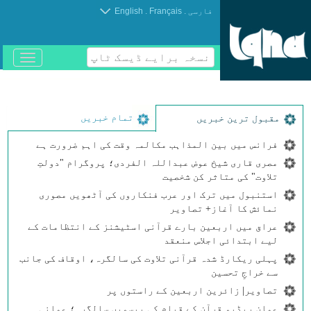
.
.
فارسی
Français
English
نسخہ برایے ڈیسک ٹاپ
باز
و
بسته
کردن
منو
تمام خبریں
مقبول ترین خبریں
فرانس میں بین المذاہب مکالمہ وقت کی اہم ضرورت ہے
مصری قاری شیخ عوض عبداللہ الفردی؛ پروگرام "دولتِ
تلاوت" کی متاثر کن شخصیت
استنبول میں ترک اور عرب فنکاروں کی آٹھویں مصوری
نمائش کا آغاز+ تصاویر
عراق میں اربعین بارے قرآنی اسٹیشنز کے انتظامات کے
لیے ابتدائی اجلاس منعقد
پہلی ریکارڈ شدہ قرآنی تلاوت کی سالگرہ، اوقاف کی جانب
سے خراجِ تحسین
تصاویر| زائرین اربعین کے راستوں پر
عمان ریڈیو قرآن کے قیام کی بیسویں سالگرہ؛ عمانی