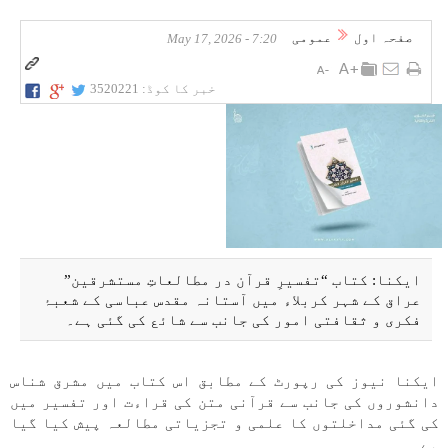
صفحہ اول
عمومی
7:20 - May 17, 2026
خبر کا کوڈ:
3520221
ایکنا: کتاب “تفسیرِ قرآن در مطالعاتِ مستشرقین”
عراق کے شہر کربلاء میں آستانہ مقدس عباسی کے شعبۂ
فکری و ثقافتی امور کی جانب سے شائع کی گئی ہے۔
ایکنا نیوز کی رپورٹ کے مطابق اس کتاب میں مشرق شناس
دانشوروں کی جانب سے قرآنی متن کی قراءت اور تفسیر میں
کی گئی مداخلتوں کا علمی و تجزیاتی مطالعہ پیش کیا گیا
ہے۔