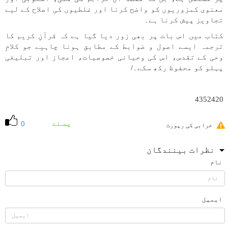
معنوی کمزوریوں کو واضح کرنا اور غلطیوں کی اصلاح کے لیے
تجاویز پیش کرنا ہے۔
کتاب میں اس بات پر بھی زور دیا گیا ہے کہ قرآنِ کریم کا
ترجمہ ایسے اصول و ضوابط کے مطابق ہونا چاہیے جو کلامِ
وحی کے تقدس، اس کی وحیانی خصوصیات، اعجاز اور تبلیغی
پہلو کو محفوظ رکھ سکے۔/
4352420
پسند
0
خرابی کی رپورٹ
نظرات بینندگان
نام
ایمیل