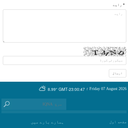
* رایے
GMT-23:00:47
Friday 07 August 2026
؛
8.99°
صفحه اول
ہمارے بارے میں