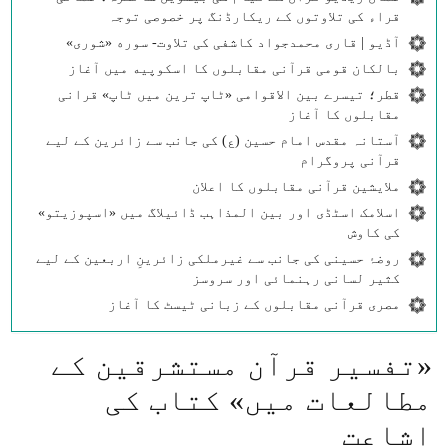
قراء کی تلاوتوں کے ریکارڈنگ پر خصوصی توجہ
آڈیو | قاری محمدجواد کاشفی کی تلاوت- سوره‌‌ «شوری»
بالکان قومی قرآنی مقابلوں کا اسکوپیه میں آغاز
قطر؛ تیسرے بین الاقوامی «ٹاپ ترین میں ٹاپ» قرانی
مقابلوں کا آغاز
آستانہ مقدس امام حسین (ع) کی جانب سے زائرین کے لیے
قرآنی پروگرام
ملایشین قرآنی مقابلوں کا اعلان
اسلامک اسٹڈی اور بین المذاہب ڈائیلاگ میں «اسپوزیتو»
کی کاوش
روضۂ حسینی کی جانب سے غیرملکی زائرینِ اربعین کے لیے
کثیر لسانی رہنمائی اور سروسز
مصری قرآنی مقابلوں کے زبانی ٹیسٹ کا آغاز
«تفسیر قرآن مستشرقین کے
مطالعات میں» کتاب کی
اشاعت