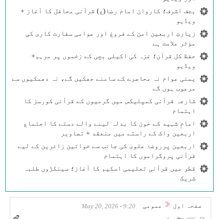
بجف اشرف؛ کاروان امام رضا(ع) قرآنی محافل کا آغاز +
ویڈیو
زیارتِ اربعین امن کے فروغ اور عوامی سفارت کاری کی
مؤثر علامت ہے
حفظ کل قرآن؛ غزہ کی اکیلی بچی کے زخموں پر مرہم+
ویڈیو
یمنی عوام نہ محاصرے کے سامنے جھکیں گے، نہ دھمکیوں سے
مرعوب ہوں گے
شارجہ قرآنی کمپلیکس میں گرمیوں کے قرآنی کورسز کا
اہتمام
امامِ شہید کے خون کا بدلہ لینے والے دستے کا اجتماع
اربعین واک کے راستے میں منعقد + تصاویر
اربعین پرروضۂ علوی کی جانب سے خواتین زائرین کے لیے
قرآنی پروگراموں کا اہتمام
قطر میں قرآنی تعلیمی اسکیم کا آغاز؛ سینکڑوں طلبہ
شریک
صفحہ اول
عمومی
9:20 - May 20, 2026