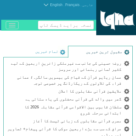
.
.
فارسی
Français
English
نسخہ برایے ڈیسک ٹاپ
باز
و
بسته
کردن
منو
تمام خبریں
مقبول ترین خبریں
روضۂ حسینی کی جانب سے غیرملکی زائرینِ اربعین کے لیے
کثیر لسانی رہنمائی اور سروسز
عمان ریڈیو قرآن کے قیام کی بیسویں سالگرہ؛ عمانی
قراء کی تلاوتوں کے ریکارڈنگ پر خصوصی توجہ
ملایشین قرآنی مقابلوں کا اعلان
گھر میں والد کی قرآنی محفلوں کی یاد ستاتی ہے
سلطان قابوس بین الاقوامی قرآنی مقابلہ 2026 کا
ابتدائی مرحلہ شروع
مصری قرآنی مقابلوں کے زبانی ٹیسٹ کا آغاز
عراق کے سب سے بڑے اربعین موکب کا قرآنی پیغام+ ٹصاویر
اور ویڈیو