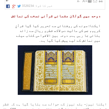
خبر کا کوڈ:
3520234
دوحه میں گولڈن عثمانی قرآنی نسخے کی نمائش
ایکنا: سونے کی روشنائی سے تحریر کیا گیا قرآنِ
کریم، جس کی مالیت دس لاکھ قطری ریال سے زائد
بتائی جا رہی ہے، دوحہ بین الاقوامی کتاب میلے
میں نمائش کے لیے پیش کیا گیا ہے۔
ایکنا نیوز- بلد نیوز کے حوالے سے بتایا گیا ہے کہ قطر