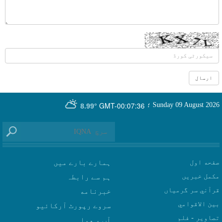
GMT-00:07:36
Sunday 09 August 2026
؛
8.99°
صفحه اول
ہمارے بارے میں
مکمل خبریں
ہم سے رابطہ
قرآني سر گرمياں
بين الاقوامي
سروے رپورٹ آرکائیو
تصاوير - فلم
آب و هوا