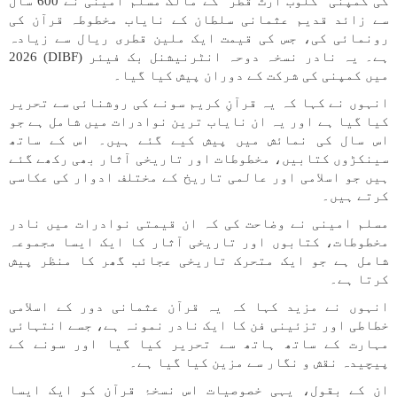
کی کمپنی "گلوب آرٹ قطر" کے مالک مسلم امینی نے 600 سال
سے زائد قدیم عثمانی سلطان کے نایاب مخطوطہ قرآن کی
رونمائی کی، جس کی قیمت ایک ملین قطری ریال سے زیادہ
ہے۔ یہ نادر نسخہ دوحہ انٹرنیشنل بک فیئر (DIBF) 2026
میں کمپنی کی شرکت کے دوران پیش کیا گیا۔
انہوں نے کہا کہ یہ قرآنِ کریم سونے کی روشنائی سے تحریر
کیا گیا ہے اور یہ ان نایاب ترین نوادرات میں شامل ہے جو
اس سال کی نمائش میں پیش کیے گئے ہیں۔ اس کے ساتھ
سینکڑوں کتابیں، مخطوطات اور تاریخی آثار بھی رکھے گئے
ہیں جو اسلامی اور عالمی تاریخ کے مختلف ادوار کی عکاسی
کرتے ہیں۔
مسلم امینی نے وضاحت کی کہ ان قیمتی نوادرات میں نادر
مخطوطات، کتابوں اور تاریخی آثار کا ایک ایسا مجموعہ
شامل ہے جو ایک متحرک تاریخی عجائب گھر کا منظر پیش
کرتا ہے۔
انہوں نے مزید کہا کہ یہ قرآن عثمانی دور کے اسلامی
خطاطی اور تزئینی فن کا ایک نادر نمونہ ہے، جسے انتہائی
مہارت کے ساتھ ہاتھ سے تحریر کیا گیا اور سونے کے
پیچیدہ نقش و نگار سے مزین کیا گیا ہے۔
ان کے بقول، یہی خصوصیات اس نسخۂ قرآن کو ایک ایسا