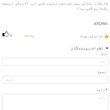
شاہکار بناتی ہیں جس میں دینی، فنی اور تاریخی اہمیت
یکجا ہو گئی ہے۔/
4352941
پسند
0
خرابی کی رپورٹ
نظرات بینندگان
نام
ایمیل
* رایے