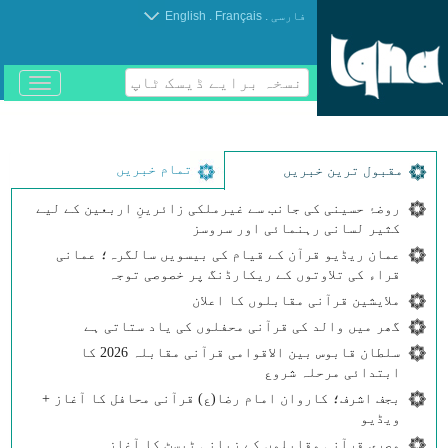
.
.
فارسی
Français
English
نسخہ برایے ڈیسک ٹاپ
باز
و
بسته
کردن
منو
تمام خبریں
مقبول ترین خبریں
روضۂ حسینی کی جانب سے غیرملکی زائرینِ اربعین کے لیے
کثیر لسانی رہنمائی اور سروسز
عمان ریڈیو قرآن کے قیام کی بیسویں سالگرہ؛ عمانی
قراء کی تلاوتوں کے ریکارڈنگ پر خصوصی توجہ
ملایشین قرآنی مقابلوں کا اعلان
گھر میں والد کی قرآنی محفلوں کی یاد ستاتی ہے
سلطان قابوس بین الاقوامی قرآنی مقابلہ 2026 کا
ابتدائی مرحلہ شروع
بجف اشرف؛ کاروان امام رضا(ع) قرآنی محافل کا آغاز +
ویڈیو
مصری قرآنی مقابلوں کے زبانی ٹیسٹ کا آغاز