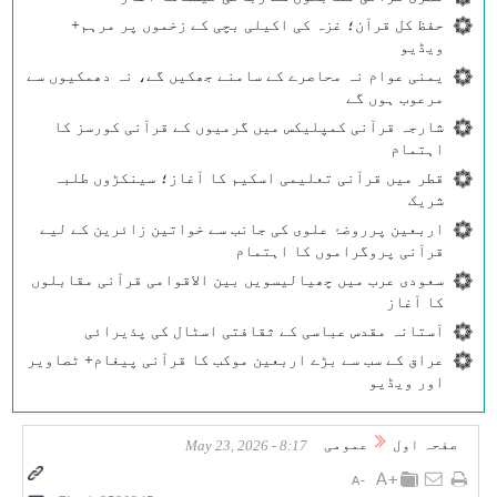
حفظ کل قرآن؛ غزہ کی اکیلی بچی کے زخموں پر مرہم+
ویڈیو
یمنی عوام نہ محاصرے کے سامنے جھکیں گے، نہ دھمکیوں سے
مرعوب ہوں گے
شارجہ قرآنی کمپلیکس میں گرمیوں کے قرآنی کورسز کا
اہتمام
قطر میں قرآنی تعلیمی اسکیم کا آغاز؛ سینکڑوں طلبہ
شریک
اربعین پرروضۂ علوی کی جانب سے خواتین زائرین کے لیے
قرآنی پروگراموں کا اہتمام
سعودی عرب میں چھیالیسویں بین الاقوامی قرآنی مقابلوں
کا آغاز
آستانہ مقدس عباسی کے ثقافتی اسٹال کی پذیرائی
عراق کے سب سے بڑے اربعین موکب کا قرآنی پیغام+ ٹصاویر
اور ویڈیو
صفحہ اول
عمومی
8:17 - May 23, 2026