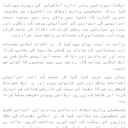
ایکنا نیوز- خبر رساں ادارے آناطولیہ کی رپورٹ میں کہا
گیا ہے کہ فلسطینی وزارتِ اوقاف نے الخلیل، جو مقبوضہ
مغربی کنارے کے جنوب میں واقع ہے، میں موجود مسجد
ابراہیمی کی دیواروں کو اسرائیلی پرچم کے رنگوں اور
عبرانی عبارتوں سے روشن کرنے کے اقدام کی مذمت کرتے
ہوئے اسے مسلمانوں کے مقدسات پر واضح حملہ قرار دیا۔
وزارت نے اپنے بیان میں کہا کہ یہ اقدام اسلامی مقدسات
اور مسلمانوں کے جذبات پر کھلی جارحیت کی عکاسی کرتا
ہے، اور اس بات پر زور دیا کہ مسجد ابراہیمی مکمل طور پر
ایک اسلامی عبادت گاہ ہے جس میں غیر مسلموں کا کوئی حق
نہیں۔
بیان میں مزید کہا گیا کہ مسجد کے اندر اسرائیلی
اقدامات باطل اور غیر قانونی ہیں، اور یہ ایک خطرناک
کوشش ہے جس کا مقصد اس مسجد کی تاریخی شناخت کو تبدیل
کرنا اور طاقت کے زور پر ایک نئی یہودی حقیقت مسلط کرنا
ہے۔
فلسطینی وزارتِ اوقاف نے عالمی برادری اور انسانی حقوق
کی تنظیموں سے مطالبہ کیا کہ وہ اسلامی مقدسات کی خلاف
ورزیوں کو روکنے کے لیے فوری مداخلت کریں۔ ساتھ ہی
فلسطینی عوام سے اپیل کی گئی کہ وہ مسجد ابراہیمی میں