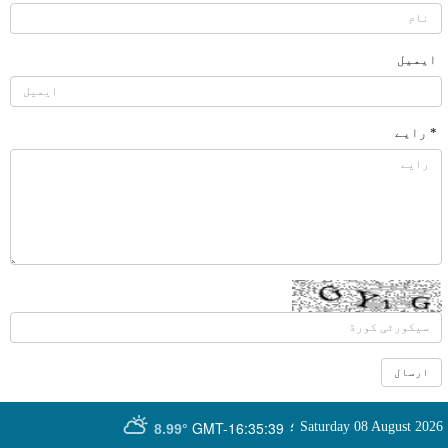
ایمیل
* رایے
GMT-16:35:39
Saturday 08 August 2026
؛
8.99°