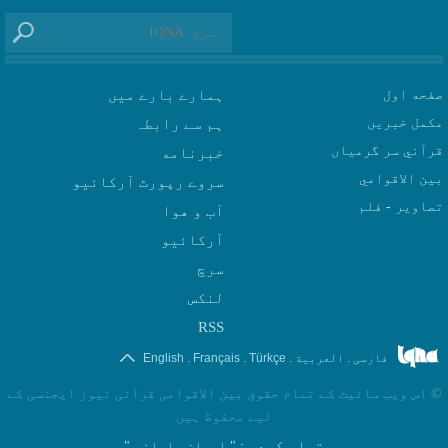
صفحه اول
ہمارے بارے میں
مکمل خبریں
ہم سے رابطہ
قرآني سر گرمياں
بين الاقوامي
سروے رپورٹ آرکائیو
تصاوير - فلم
آب و هوا
سرچ
لنکس
RSS
.
.
.
.
فارسی
العربیة
Türkçe
Français
English
©
اس ویب سائیٹ کے تمام حقوق بین الاقوامی قرآنی نیوز ایجنسی کے
لیے محفوظ ہیں
تیار کردہ
: " ایران سامانه "