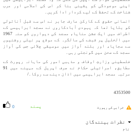
اپنی موجودگی کو یقینی بنا کر اس کی اسلامی اور عرب
شناخت کے تحفظ کے لیے کردار ادا کریں۔
انسانی حقوق کے کارکن عارف جابر نے اس سے قبل آناتولی
کو بتایا تھا کہ یہودی آبادکاروں نے مسجد ابراہیمی کے
اطراف میں ایک جشن منایا، مسجد کی دیواروں کو سنہ 1967
میں الخلیل پر قبضے کی سالگرہ کے موقع پر نیلی روشنیوں
سے سجایا، اور بلند آواز میں موسیقی چلائی جس کی آواز
مسجد کے صحن میں گونجتی رہی۔
فلسطینی وزارتِ اوقاف و مذہبی امور کی ماہانہ رپورٹ کے
مطابق، اسرائیلی حکام نے صرف اپریل کے مہینے میں 91
مرتبہ مسجد ابراہیمی میں اذان دینے سے روکا۔/
4353500
پسند
0
خرابی کی رپورٹ
نظرات بینندگان
نام