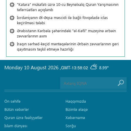
"Katara" mükafatı üzrə 10-cu Beynəlxalq Quran Yarışmasının
təfərrüatları açıqlanıb
İordaniyanın Əl-Əqsa məscidi ilə bağlı fövqəladə iclas
keçirilməsi tələbi
Ərəbistanın Kərbəla şəhərindəki "əl-Kəfil" muzeyinə ərbəin
zəvvarlarının axını
İraqın sərhəd-keçid məntəqələrinin Ərbəin zəvvarlarının geri
qayıtmasını təşkil etməyə hazırlığı
Monday 10 August 2026
,
GMT-13:58:02
8.99°
Ön səhifə
Haqqımızda
Bütün xəbərlər
Bizimlə əlaqə
Quran üzrə fəaliyyətlər
Xəbərnamə
İslam dünyası
Sorğu