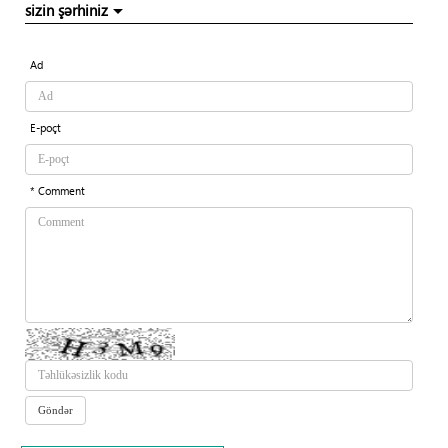
sizin şərhiniz
Ad
E-poçt
* Comment