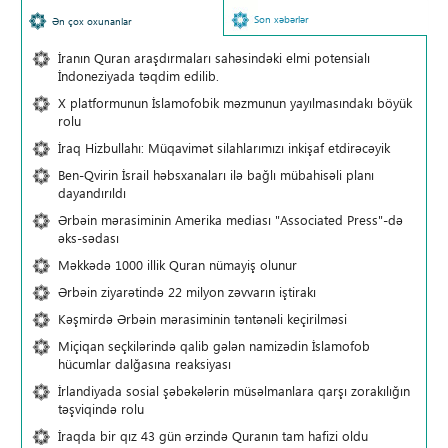
Son xəbərlər
Ən çox oxunanlar
İranın Quran araşdırmaları sahəsindəki elmi potensialı
İndoneziyada təqdim edilib.
X platformunun İslamofobik məzmunun yayılmasındakı böyük
rolu
İraq Hizbullahı: Müqavimət silahlarımızı inkişaf etdirəcəyik
Ben-Qvirin İsrail həbsxanaları ilə bağlı mübahisəli planı
dayandırıldı
Ərbəin mərasiminin Amerika mediası "Associated Press"-də
əks-sədası
Məkkədə 1000 illik Quran nümayiş olunur
Ərbəin ziyarətində 22 milyon zəvvarın iştirakı
Kəşmirdə Ərbəin mərasiminin təntənəli keçirilməsi
Miçiqan seçkilərində qalib gələn namizədin İslamofob
hücumlar dalğasına reaksiyası
İrlandiyada sosial şəbəkələrin müsəlmanlara qarşı zorakılığın
təşviqində rolu
İraqda bir qız 43 gün ərzində Quranın tam hafizi oldu