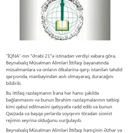
“İQNA”-nın "Ərəbi 21"ə istinadən verdiyi xəbərə görə,
Beynəlxalq Müsəlman Alimləri İttifaqı bəyanatında
müsəlmanlara və onların ölkələrinə qarşı istənilən təhdid
qarşısında, mənbəyindən asılı olmayaraq, duracağını
bildirib.
Bu ittifaq razılaşmanın İrana hər hansı şəkildə
bağlanmasını və bunun İbrahim razılaşmalarının tətbiqi
kimi qəbul edilməsini qətiyyətlə rədd edib və bunun
Qəzzada və başqa yerlərdə soyqırım törədən sionist
rejimin xeyrinə olduğunu vurğulayıb.
Beynəlxalq Müsəlman Alimləri İttifaqı həmçinin Əzhər və