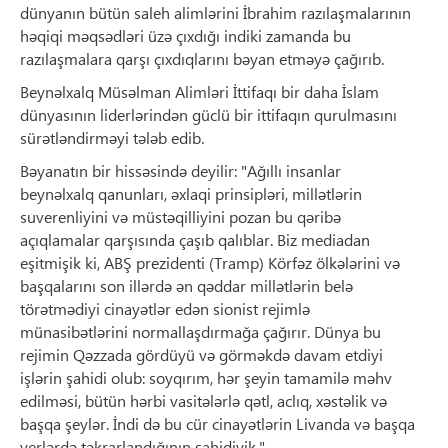
dünyanın bütün saleh alimlərini İbrahim razılaşmalarının
həqiqi məqsədləri üzə çıxdığı indiki zamanda bu
razılaşmalara qarşı çıxdıqlarını bəyan etməyə çağırıb.
Beynəlxalq Müsəlman Alimləri İttifaqı bir daha İslam
dünyasının liderlərindən güclü bir ittifaqın qurulmasını
sürətləndirməyi tələb edib.
Bəyanatın bir hissəsində deyilir: "Ağıllı insanlar
beynəlxalq qanunları, əxlaqi prinsipləri, millətlərin
suverenliyini və müstəqilliyini pozan bu qəribə
açıqlamalar qarşısında çaşıb qalıblar. Biz mediadan
eşitmişik ki, ABŞ prezidenti (Tramp) Körfəz ölkələrini və
başqalarını son illərdə ən qəddar millətlərin belə
törətmədiyi cinayətlər edən sionist rejimlə
münasibətlərini normallaşdırmağa çağırır. Dünya bu
rejimin Qəzzada gördüyü və görməkdə davam etdiyi
işlərin şahidi olub: soyqırım, hər şeyin tamamilə məhv
edilməsi, bütün hərbi vasitələrlə qətl, aclıq, xəstəlik və
başqa şeylər. İndi də bu cür cinayətlərin Livanda və başqa
yerlərdə təkrarlandığının şahidiyik."