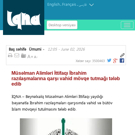
English
Français
.
.
فارسی
Desktop versiyası
باز
و
سته
ردن
Baş səhifə
Ümumi
12:05 - June 02, 2026
منو
»
Xəbər sayı:
3500463
Müsəlman Alimləri İttifaqı İbrahim
razılaşmalarına qarşı vahid mövqe tutmağı tələb
edib
İQNA – Beynəlxalq Müsəlman Alimləri İttifaqı yaydığı
bəyanatla İbrahim razılaşmaları qarşısında vahid və bütöv
İslam mövqeyi tutulmasını tələb edib.