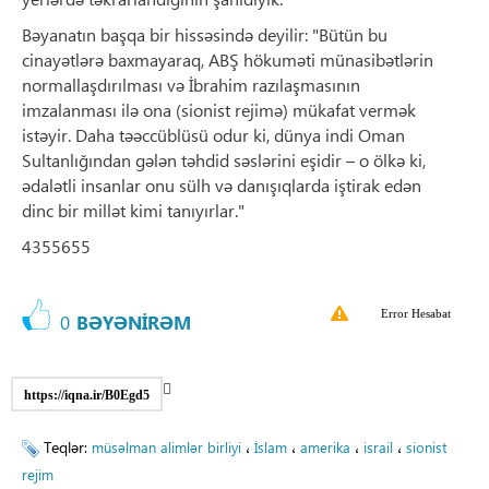
Bəyanatın başqa bir hissəsində deyilir: "Bütün bu
cinayətlərə baxmayaraq, ABŞ hökuməti münasibətlərin
normallaşdırılması və İbrahim razılaşmasının
imzalanması ilə ona (sionist rejimə) mükafat vermək
istəyir. Daha təəccüblüsü odur ki, dünya indi Oman
Sultanlığından gələn təhdid səslərini eşidir – o ölkə ki,
ədalətli insanlar onu sülh və danışıqlarda iştirak edən
dinc bir millət kimi tanıyırlar."
4355655
Error Hesabat
0
BƏYƏNİRƏM
https://iqna.ir/B0Egd5
Teqlər:
،
،
،
،
müsəlman alimlər birliyi
İslam
amerika
israil
sionist
rejim