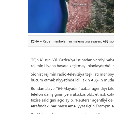
İQNA – Xəbər mənbələrinin məlumatına əsasən, ABŞ sioni
“İQNA”-nın "Əl-Cəzirə"yə istinadən verdiyi xəbə
rejimin Livana həyata keçirməyi planlaşdırdığı h
Sionist rejimin radio-televiziya təşkilatı mənbə
hücum etmək niyyətində idi, lakin ABŞ-ın müda
Bundan əlavə, "Əl-Məyadin" xəbər agentliyi bild
telefon danışığının yeni atəşkəs əldə etmək cə
təxirə saldığını açıqlayıb. "Reuters" agentliyi d
ətrafındakı hər hansı əməliyyat üçün Trampın so