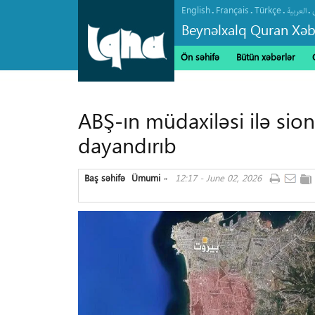
English
Français
Türkçe
.
.
.
.
العربیة
Beynəlxalq Quran Xəb
Ön səhifə
Bütün xəbərlər
ABŞ-ın müdaxiləsi ilə si
dayandırıb
Baş səhifə
Ümumi
12:17 - June 02, 2026
»