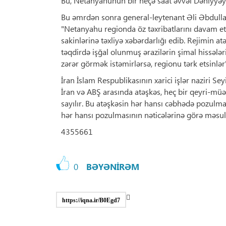
Bu, Netanyahunun bir neçə saat əvvəl Dəhiyyə
Bu əmrdən sonra general-leytenant Əli Əbdulla
"Netanyahu regionda öz təxribatlarını davam e
sakinlərinə təxliyə xəbərdarlığı edib. Rejimin a
təqdirdə işğal olunmuş ərazilərin şimal hissələr
zərər görmək istəmirlərsə, regionu tərk etsinlər
İran İslam Respublikasının xarici işlər naziri S
İran və ABŞ arasında atəşkəs, heç bir qeyri-mü
sayılır. Bu atəşkəsin hər hansı cəbhədə pozulm
hər hansı pozulmasının nəticələrinə görə məsuli
4355661
0
BƏYƏNİRƏM
https://iqna.ir/B0Egd7