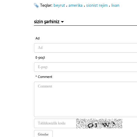
Teqlər:
،
،
،
beyrut
amerika
sionist rejim
livan
sizin şərhiniz
Ad
E-poçt
* Comment