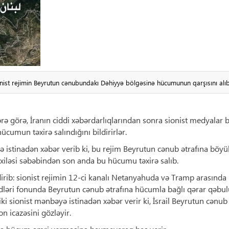
st rejimin Beyrutun cənubundakı Dəhiyyə bölgəsinə hücumunun qarşısını alıb
rə görə, İranın ciddi xəbərdarlıqlarından sonra sionist medyalar 
ücumun təxirə salındığını bildirirlər.
yə istinadən xəbər verib ki, bu rejim Beyrutun cənub ətrafına böyü
xiləsi səbəbindən son anda bu hücumu təxirə salıb.
irib: sionist rejimin 12-ci kanalı Netanyahuda və Tramp arasında
hdləri fonunda Beyrutun cənub ətrafına hücumla bağlı qərar qəbu
ə iki sionist mənbəyə istinadən xəbər verir ki, İsrail Beyrutun cənub
n icazəsini gözləyir.