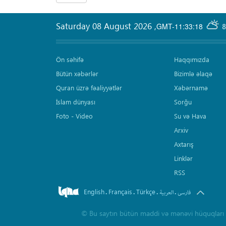
Saturday 08 August 2026
,
GMT-11:33:18
8
Ön səhifə
Haqqımızda
Bütün xəbərlər
Bizimlə əlaqə
Quran üzrə fəaliyyətlər
Xəbərnamə
İslam dünyası
Sorğu
Foto - Video
Su və Hava
Arxiv
Axtarış
Linklər
RSS
English
Français
Türkçe
.
.
.
.
فارسی
العربیة
©
Bu saytın bütün maddi və mənəvi hüquqları 