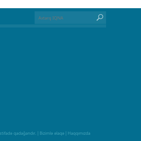
stifadə qadağandır.
|
Bizimlə əlaqə
|
Haqqımızda