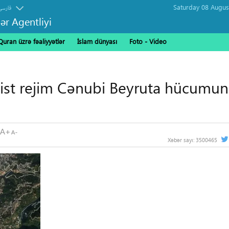
فارسی
ər Agentliyi
Quran üzrə fəaliyyətlər
İslam dünyası
Foto - Video
onist rejim Cənubi Beyruta hücumu
Xəbər sayı:
3500465