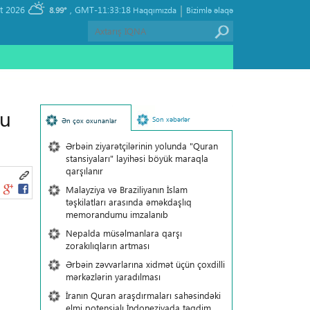
|
, Saturday 08 August 2026
GMT-11:33:18
8.99°
Haqqımızda
Bizimlə əlaqə
nu
Son xəbərlər
Ən çox oxunanlar
Ərbəin ziyarətçilərinin yolunda "Quran
stansiyaları" layihəsi böyük maraqla
qarşılanır
Malayziya və Braziliyanın İslam
təşkilatları arasında əməkdaşlıq
memorandumu imzalanıb
Nepalda müsəlmanlara qarşı
zorakılıqların artması
Ərbəin zəvvarlarına xidmət üçün çoxdilli
mərkəzlərin yaradılması
İranın Quran araşdırmaları sahəsindəki
elmi potensialı İndoneziyada təqdim