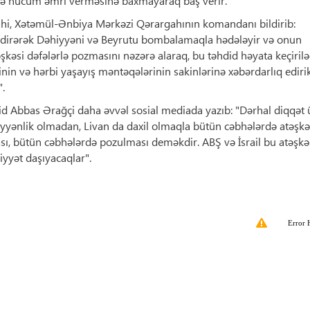
yə hücum əmri verməsinə baxmayaraq baş verir.
hi, Xətəmül-Ənbiya Mərkəzi Qərargahının komandanı bildirib:
tdirərək Dəhiyyəni və Beyrutu bombalamaqla hədələyir və onun
təşkəsi dəfələrlə pozmasını nəzərə alaraq, bu təhdid həyata keçirilə
inin və hərbi yaşayış məntəqələrinin sakinlərinə xəbərdarlıq edirik
".
eyid Abbas Ərağçi daha əvvəl sosial mediada yazıb: "Dərhal diqqət 
əyyənlik olmadan, Livan da daxil olmaqla bütün cəbhələrdə atəşkə
ası, bütün cəbhələrdə pozulması deməkdir. ABŞ və İsrail bu atəşkə
yyət daşıyacaqlar".
Error 