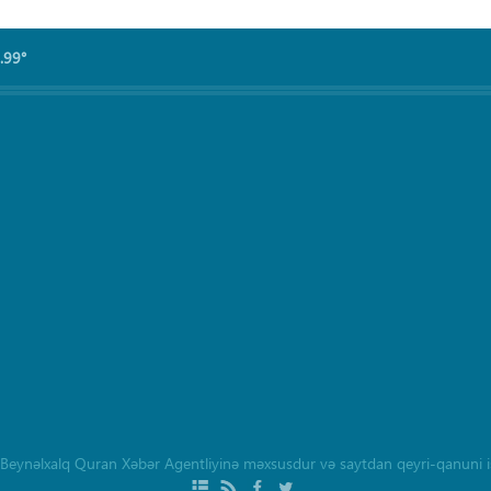
.99°
Beynəlxalq Quran Xəbər Agentliyinə məxsusdur və saytdan qeyri-qanuni i