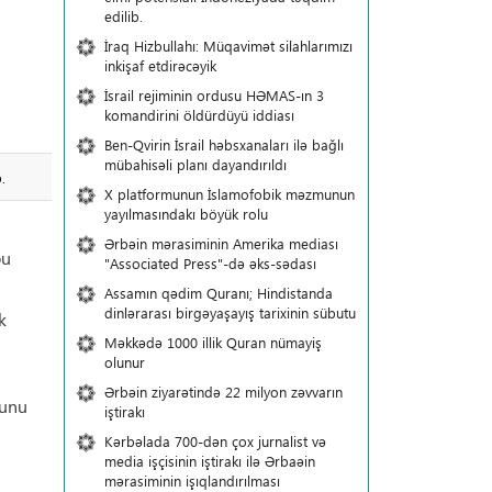
edilib.
İraq Hizbullahı: Müqavimət silahlarımızı
inkişaf etdirəcəyik
İsrail rejiminin ordusu HƏMAS-ın 3
komandirini öldürdüyü iddiası
Ben-Qvirin İsrail həbsxanaları ilə bağlı
mübahisəli planı dayandırıldı
.
X platformunun İslamofobik məzmunun
yayılmasındakı böyük rolu
Ərbəin mərasiminin Amerika mediası
bu
"Associated Press"-də əks-sədası
Assamın qədim Quranı; Hindistanda
dinlərarası birgəyaşayış tarixinin sübutu
k
Məkkədə 1000 illik Quran nümayiş
olunur
Ərbəin ziyarətində 22 milyon zəvvarın
lunu
iştirakı
Kərbəlada 700-dən çox jurnalist və
media işçisinin iştirakı ilə Ərbaəin
mərasiminin işıqlandırılması