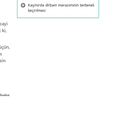
Kəşmirdə Ərbəin mərasiminin təntənəli
keçirilməsi
cəyi
 ki,
üçün,
s
sin
Hesabat