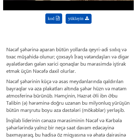
kod
yükləyin
Nəcəf şəhərinə aparan bütün yollarda qeyri-adi sıxlıq və
tıxac müşahidə olunur; çoxsaylı İraq vətəndaşları və digər
əyalətlərdən gələn xarici qonaqlar bu mərasimdə iştirak
etmək üçün Nəcəfə daxil olurlar.
Nəcəf şəhərinin küçə və əsas meydanlarında qaldırılan
bayraqlar və əza plakatları altında şəhər hüzn və matəm
atmosferinə bürünüb. Həmçinin, Həzrət Əli ibn Əbu
Talibin (ə) hərəminə doğru uzanan bu milyonluq yürüşün
bütün marşrutu boyu əza dəstələri (mökəblər) yerləşib.
İnqilab liderinin cənazə mərasiminin Nəcəf və Kərbəla
şəhərlərində yalnız bir neçə saat davam edəcəyinə
baxmayaraq, bu hadisə öz miqyasına və əhatə dairəsinə