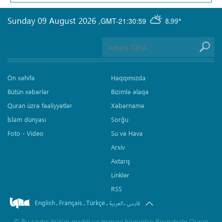
Sunday 09 August 2026
,
GMT-21:30:59
8.99°
Ön səhifə
Haqqımızda
Bütün xəbərlər
Bizimlə əlaqə
Quran üzrə fəaliyyətlər
Xəbərnamə
İslam dünyası
Sorğu
Foto - Video
Su və Hava
Arxiv
Axtarış
Linklər
RSS
English
Français
Türkçe
.
.
.
.
فارسی
العربیة
©
Bu saytın bütün maddi və mənəvi hüquqları Beynəlxalq Quran