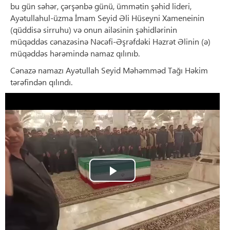
bu gün səhər, çərşənbə günü, ümmətin şəhid lideri,
Ayətullahul-üzma İmam Seyid Əli Hüseyni Xameneinin
(qüddisə sirruhu) və onun ailəsinin şəhidlərinin
müqəddəs cənazəsinə Nəcəfi-Əşrəfdəki Həzrət Əlinin (ə)
müqəddəs hərəmində namaz qılınıb.
Cənazə namazı Ayətullah Seyid Məhəmməd Tağı Həkim
tərəfindən qılındı.
Play
Video