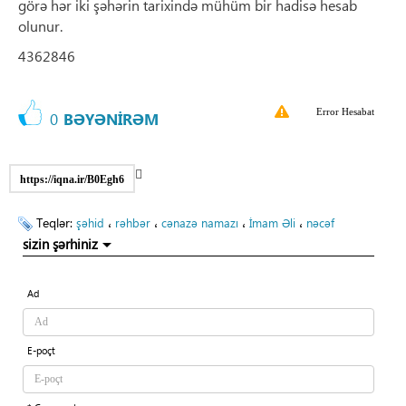
görə hər iki şəhərin tarixində mühüm bir hadisə hesab
olunur.
4362846
Error Hesabat
0
BƏYƏNİRƏM
https://iqna.ir/B0Egh6
Teqlər:
،
،
،
،
şəhid
rəhbər
cənazə namazı
İmam Əli
nəcəf
sizin şərhiniz
Ad
E-poçt