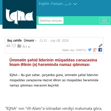
English
Français
.
.
فارسی
Desktop versiyası
باز
و
سته
ردن
Baş səhifə
Ümumi
11:31 - July 08, 2026
منو
»
Xəbər sayı:
3500712
Ümmətin şəhid liderinin müqəddəs cənazəsinə
İmam Əlinin (ə) hərəmində namaz qılınması
İQNA – Bu gün səhər, çərşənbə günü, ümmətin şəhid liderinin
müqəddəs cənazəsinə Həzrət Əlinin (ə) müqəddəs hərəmində
namaz qılınması mərasimi keçirildi.
“İQNA”-nın "Əl-Aləm"ə istinadən verdiyi məlumata görə,