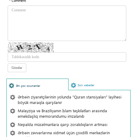
* Comment
Son xəbərlər
Ən çox oxunanlar
Ərbəin ziyarətçilərinin yolunda "Quran stansiyaları" layihəsi
böyük maraqla qarşılanır
Malayziya və Braziliyanın İslam təşkilatları arasında
əməkdaşlıq memorandumu imzalanıb
Nepalda müsəlmanlara qarşı zorakılıqların artması
Ərbəin zəvvarlarına xidmət üçün çoxdilli mərkəzlərin