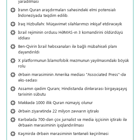
yaradılması
İranın Quran araşdırmaları sahəsindəki elmi potensialı
İndoneziyada təqdim edilib.
İraq Hizbullahı: Müqavimət silahlarımızı inkişaf etdirəcəyik
İsrail rejiminin ordusu HƏMAS-ın 3 komandirini öldürdüyü
iddiası
Ben-Qvirin İsrail həbsxanaları ilə bağlı mübahisəli planı
dayandırıldı
X platformunun İslamofobik məzmunun yayılmasındakı böyük
rolu
Ərbəin mərasiminin Amerika mediası "Associated Press"-də
əks-sədası
Assamın qədim Quranı; Hindistanda dinlərarası birgəyaşayış
tarixinin sübutu
Məkkədə 1000 illik Quran nümayiş olunur
Ərbəin ziyarətində 22 milyon zəvvarın iştirakı
Kərbəlada 700-dən çox jurnalist və media işçisinin iştirakı ilə
Ərbaəin mərasiminin işıqlandırılması
Kəşmirdə Ərbəin mərasiminin təntənəli keçirilməsi