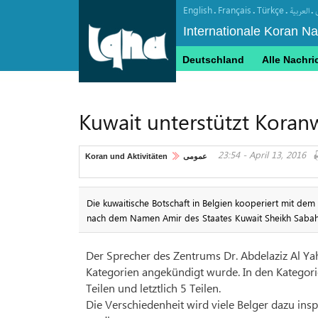
English
Français
Türkçe
.
.
.
.
العربیة
Internationale Koran N
Deutschland
Alle Nachri
Kuwait unterstützt Kora
23:54 - April 13, 2016
Koran und Aktivitäten
عمومی
Die kuwaitische Botschaft in Belgien kooperiert mit dem
nach dem Namen Amir des Staates Kuwait Sheikh Sabah 
Der Sprecher des Zentrums Dr. Abdelaziz Al Ya
Kategorien angekündigt wurde. In den Kategorie
Teilen und letztlich 5 Teilen.
Die Verschiedenheit wird viele Belger dazu in