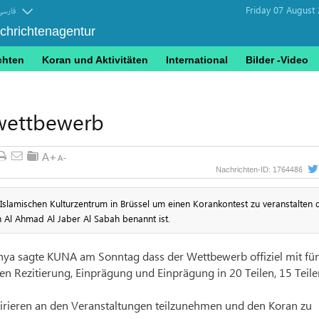
Friday 07 August
فارسی
achrichtenagentur
chten
Koran und Aktivitäten
International
Bilder -Video
nwettbewerb
1764486
Nachrichten-ID:
 Islamischen Kulturzentrum in Brüssel um einen Korankontest zu veranstalten 
Al Ahmad Al Jaber Al Sabah benannt ist.
hya sagte KUNA am Sonntag dass der Wettbewerb offiziel mit fü
n Rezitierung, Einprägung und Einprägung in 20 Teilen, 15 Teile
spirieren an den Veranstaltungen teilzunehmen und den Koran zu