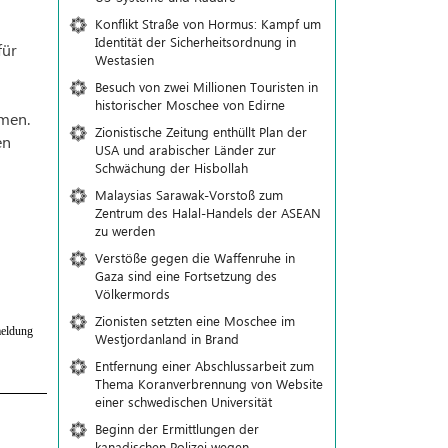
Konflikt Straße von Hormus: Kampf um
Identität der Sicherheitsordnung in
für
Westasien
Besuch von zwei Millionen Touristen in
historischer Moschee von Edirne
mmen.
Zionistische Zeitung enthüllt Plan der
en
USA und arabischer Länder zur
Schwächung der Hisbollah
Malaysias Sarawak-Vorstoß zum
Zentrum des Halal-Handels der ASEAN
zu werden
Verstöße gegen die Waffenruhe in
Gaza sind eine Fortsetzung des
Völkermords
Zionisten setzten eine Moschee im
eldung
Westjordanland in Brand
Entfernung einer Abschlussarbeit zum
Thema Koranverbrennung von Website
einer schwedischen Universität
Beginn der Ermittlungen der
kanadischen Polizei wegen