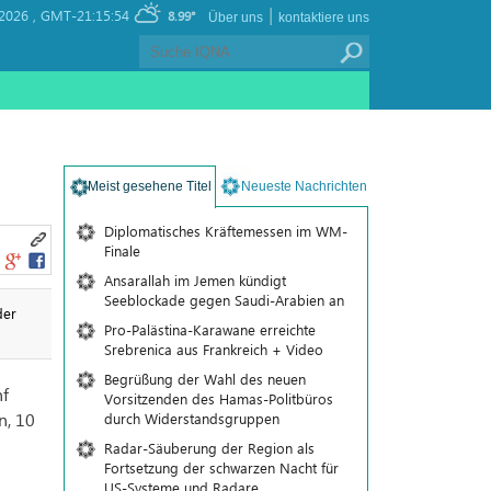
|
 2026 ,
GMT-21:15:54
8.99°
Über uns
kontaktiere uns
Meist gesehene Titel
Neueste Nachrichten
Diplomatisches Kräftemessen im WM-
Finale
Ansarallah im Jemen kündigt
Seeblockade gegen Saudi-Arabien an
der
Pro-Palästina-Karawane erreichte
Srebrenica aus Frankreich + Video
Begrüßung der Wahl des neuen
nf
Vorsitzenden des Hamas-Politbüros
n, 10
durch Widerstandsgruppen
Radar-Säuberung der Region als
Fortsetzung der schwarzen Nacht für
US-Systeme und Radare