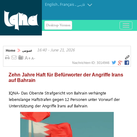
English
Français
.
.
فارسی
Desktop-Version
باز
و
بسته
کردن
16:40 - June 21, 2026
منو
Home
عمومی
3014946
Nachrichten-ID:
Zehn Jahre Haft für Befürworter der Angriffe Irans
auf Bahrain
IQNA- Das Oberste Strafgericht von Bahrain verhängte
lebenslange Haftstrafen gegen 12 Personen unter Vorwurf der
Unterstützung der Angriffe Irans auf Bahrain.