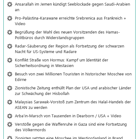
Ansarallah im Jemen kündigt Seeblockade gegen Saudi-Arabien
an
Pro-Palästina-Karawane erreichte Srebrenica aus Frankreich +
Video
Begrüßung der Wahl des neuen Vorsitzenden des Hamas-
Politbüros durch Widerstandsgruppen
Radar-Säuberung der Region als Fortsetzung der schwarzen
Nacht für US-Systeme und Radare
Konflikt Straße von Hormus: Kampf um Identität der
Sicherheitsordnung in Westasien
Besuch von zwei Millionen Touristen in historischer Moschee von
Edirne
Zionistische Zeitung enthüllt Plan der USA und arabischer Länder
zur Schwächung der Hisbollah
Malaysias Sarawak-Vorstoß zum Zentrum des Halal-Handels der
ASEAN zu werden
Arba'in-Marsch von Tausenden in Dearborn / USA + Video
Verstöße gegen die Waffenruhe in Gaza sind eine Fortsetzung
des Völkermords
Zionisten setzten eine Moschee im Westjordanland in Brand