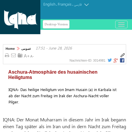
English
Français
.
.
فارسی
Desktop-Version
باز
و
بسته
کردن
17:51 - June 28, 2026
منو
Home
عمومی
3014981
Nachrichten-ID:
Aschura-Atmosphäre des husainischen
Heiligtums
IQNA- Das heilige Heiligtum von Imam Husain (a) in Karbala ist
ab der Nacht zum Freitag im Irak der Aschura-Nacht voller
Pilger.
IQNA: Der Monat Muharram in diesem Jahr im Irak begann
einen Tag später als im Iran und in dern Nacht zum Freitag