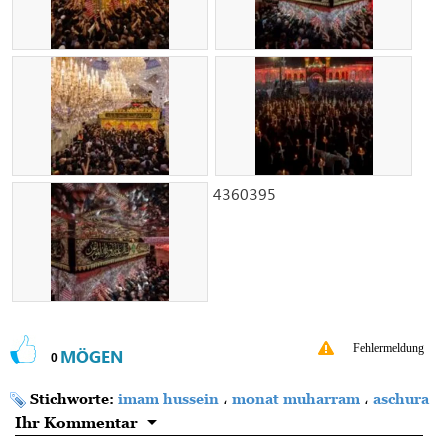
4360395
Fehlermeldung
MÖGEN
0
Stichworte:
imam hussein
،
monat muharram
،
aschura
Ihr Kommentar