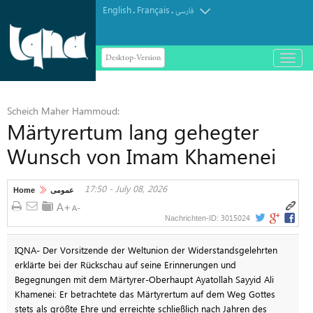
English
Français
.
.
فارسی
Desktop-Version
باز
و
بسته
کردن
Scheich Maher Hammoud:
منو
Märtyrertum lang gehegter
Wunsch von Imam Khamenei
17:50 - July 08, 2026
Home
عمومی
3015024
Nachrichten-ID:
IQNA- Der Vorsitzende der Weltunion der Widerstandsgelehrten
erklärte bei der Rückschau auf seine Erinnerungen und
Begegnungen mit dem Märtyrer-Oberhaupt Ayatollah Sayyid Ali
Khamenei: Er betrachtete das Märtyrertum auf dem Weg Gottes
stets als größte Ehre und erreichte schließlich nach Jahren des