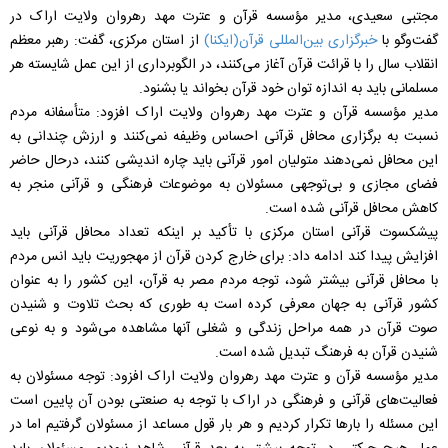
مجتبی سعیدی، مدیر مؤسسه قرآن و عترت مهد رهروان ولایت اراک در
گفت‌وگو با
خبرگزاری بین‌المللی قرآن(ایکنا)
از استان مرکزی، گفت: رهبر معظم
انقلاب سال را با قرائت قرآن آغاز می‌کنند، در الگوبرداری از این عمل شایسته هر
مسلمانی باید به اندازه توان خود قرآن بخواند یا بشنود.
مدیر مؤسسه قرآن و عترت مهد رهروان ولایت اراک افزود: متأسفانه مردم
نسبت به برگزاری محافل قرآنی احساس وظیفه نمی‌کنند و ارزش چندانی به
این محافل نمی‌دهند متولیان امور قرآنی باید چاره اندیشی کنند، درحال حاضر
فضای مجازی و بی‌توجهی مسئولان به موضوعات فرهنگی و قرآنی منجر به
کاهش محافل قرآنی شده است.
پیشکسوت قرآنی استان مرکزی با تأکید بر اینکه تعداد محافل قرآنی باید
افزایش پیدا کند ادامه داد: برای خارج کردن قرآن از مهجوریت باید انس مردم
با محافل قرآنی بیشتر شود، توجه مردم مصر به قرآن، این کشور را به عنوان
کشور قرآنی به جهان معرفی کرده است به طوری که بحث تلاوت و شنیدن
صوت قرآن در همه مراحل زندگی و شغلی آنها مشاهده می‌شود و به نوعی
شنیدن قرآن به فرهنگ تبدیل شده است.
مدیر مؤسسه قرآن و عترت مهد رهروان ولایت اراک افزود: توجه مسئولان به
فعالیت‌های قرآنی و فرهنگی در اراک با توجه به صنعتی بودن آن پایین است
این مسئله را بارها تکرار کردیم و هر بار قول مساعد از مسئولان گرفتیم اما در