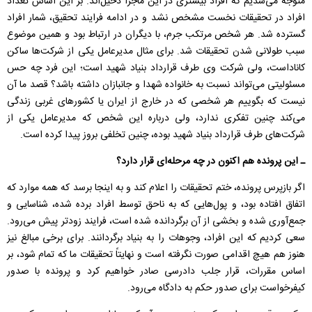
متوجه می‌شدیم که افراد بیشتری در این ماجرا دخیل‌اند. بر این اساس تعداد
افراد در تحقیقات نخست مشخص نشد و در ادامه فرایند تحقیق، شمار افراد
گسترده شد. هر شخص مرتکب جرم، با دیگران در ارتباط بود و همین موضوع
سبب طولانی شدن تحقیقات شد. برای مثال مدیرعامل یکی از شرکت‌ها ساکن
کاناداست، ولی شرکت وی طرف قرارداد بنیاد شهید است؛ این فرد چه حس
مسئولیتی می‌تواند نسبت به خانواده شهدا و جانبازان داشته باشد؟ قصد ما آن
نیست که بگوییم هر شخصی که در خارج از ایران یا کشورهای غربی زندگی
می‌کند چنین تفکری ندارد، ولی درباره این شخص که مدیرعامل یکی از
شرکت‌های طرف قرارداد بنیاد شهید بوده،‌ چنین تخلفی بروز پیدا کرده است.
ـ این پرونده هم اکنون در چه مرحله‌ای قرار دارد؟
اگر بازپرس پرونده، ختم تحقیقات را اعلام کند و به اینجا برسد که همه موارد که
اتفاق افتاده بود، و پول‌هایی که به ناحق توسط افراد برده شده،‌ شناسایی و
جمع‌آوری شده و بخشی از آن برگردانده شده است، فرایند زودتر پیش می‌رود.
سعی کردیم که این افراد، وجوهات را به بنیاد برگردانند. برای برخی مبالغ نیز
هنوز هم هیچ اقدامی صورت نگرفته است و نهایتاً تحقیقات ما که تمام شود،‌ بر
اساس مقررات، قرار جلب دادرسی صادر خواهیم کرد و پرونده با صدور
کیفرخواست برای صدور حکم به دادگاه می‌رود.