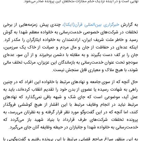
نهایی است و در آینده نزدیک حکم مجازات متخلفان این پرونده صادر می‌شود.
به گزارش
خبرگزاری بین‌المللی قرآن(ایکنا)،
چندی ‌پیش زمزمه‌هایی از برخی
تخلفات در شرکت‌های خصوصی خدمت‌رسانی به خانواده معظم شهدا به گوش
رسید و خاطر ملت شریف ایران، ارادتمندان به خانواده ایثارگران را مکدر کرد.
اینکه عده‌ای در حفاظت از جان و مال مردم و صیانت از خاک یک سرزمین،‌
جان را بر کف دست بگیرند و به مقابله با دشمن برخیزند و از آن سو، عده‌ای
سودجو تحت عنوان خدمت‌رسانی به بازماندگان این عزیزان، مرتکب تخلف مالی
شوند، با هیچ ملاک و معیاری قابل سنجش نیست.
حال آنچه که از سوی جامعه و نهادهای مرتبط با خانواده این افراد که در چنین
راهی به شهادت رسیده یا عضوی از بدن خود را تقدیم انقلاب کرده‌اند، باید به
عمل آید، موضوعی است که جای شک و شبهه باقی نمی‌گذارد که نهادهای
مرتبط نباید در انجام وظایف مرتبط با این اقشار از هیچ کوششی فروگذار
کنند، اما آنچه که در این گفت‌وگو مورد نظر قرار گرفته و به نظرتان می‌رسد، به
پرونده تخلفات شرکت‌های طرف قرارداد با بنیاد شهید باز می‌گردد که
خدمت‌رسانی به خانواده شهدا و جانبازان در حیطه وظایفه آنان جای می‌گیرد.
به این منظور سراغ مراجع قضایی مرتبط با این پرونده رفتیم و گفت‌وگویی با