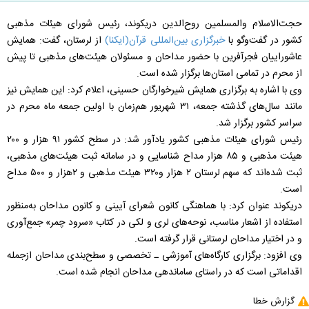
حجت‌الاسلام والمسلمین روح‌الدین دریکوند، رئیس شورای هیئات مذهبی
کشور در گفت‌وگو با
خبرگزاری بین‌المللی قرآن(ایکنا)
از لرستان، گفت: همایش
عاشوراییان فجرآفرین با حضور مداحان و مسئولان هیئت‌های مذهبی تا پیش
از محرم در تمامی استان‌ها برگزار شده است.
وی با اشاره به برگزاری همایش شیرخوارگان حسینی، اعلام کرد: این همایش نیز
مانند سال‌های گذشته جمعه، ۳۱ شهریور هم‌زمان با اولین جمعه ماه محرم در
سراسر کشور برگزار شد.
رئیس شورای هیئات‌ مذهبی کشور یادآور شد: در سطح کشور ۹۱ هزار و ۲۰۰
هیئت مذهبی و ۸۵ هزار مداح شناسایی و در سامانه ثبت هیئت‌های مذهبی،
ثبت شده‌اند که سهم لرستان ۲ هزار و۳۲۰ هیئت مذهبی و ۲هزار و ۵۰۰ مداح
است.
دریکوند عنوان کرد: با هماهنگی کانون شعرای آیینی و کانون مداحان به‌منظور
استفاده از اشعار مناسب، نوحه‌های لری و لکی در کتاب «سرود چمر» جمع‌آوری
و در اختیار مداحان لرستانی قرار گرفته است.
وی افزود: برگزاری کارگاه‌های آموزشی ـ تخصصی و سطح‌بندی مداحان ازجمله
اقداماتی است که در راستای ساماندهی مداحان انجام شده است.
گزارش خطا