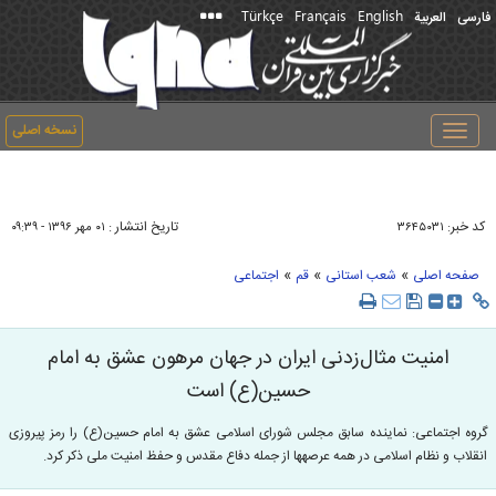
Türkçe
Français
English
فارسی
العربیة
نسخه اصلی
Toggle
navigation
کد خبر:
تاریخ انتشار :
۳۶۴۵۰۳۱
۰۱ مهر ۱۳۹۶ - ۰۹:۳۹
»
»
»
صفحه اصلی
شعب استانی
قم
اجتماعی
امنیت مثال‌زدنی ایران در جهان مرهون عشق به امام
حسین(ع) است
گروه اجتماعی: نماینده سابق مجلس شورای اسلامی عشق به امام حسین(ع) را رمز پیروزی
انقلاب و نظام اسلامی در همه عرصه‎ها از جمله دفاع مقدس و حفظ امنیت ملی ذکر کرد.