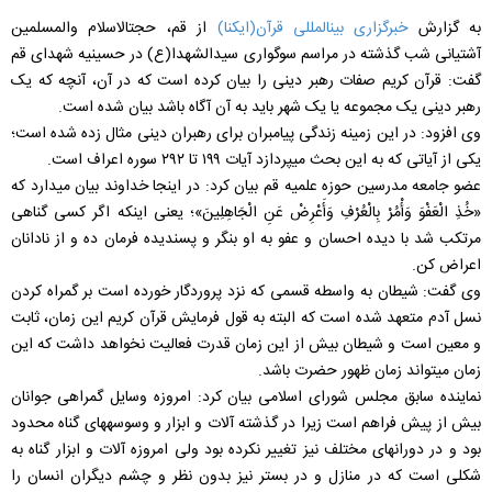
به گزارش
خبرگزاری بین‎المللی قرآن(ایکنا)
از قم، حجت‎الاسلام و‌المسلمین
آشتیانی شب گذشته در مراسم سوگواری سیدالشهدا(ع) در حسینیه شهدای قم
گفت: قرآن کریم صفات رهبر دینی را بیان کرده است که در آن، آنچه که یک
رهبر دینی یک مجموعه یا یک شهر باید به آن آگاه باشد بیان شده است.
وی افزود: در این زمینه زندگی پیامبران برای رهبران دینی مثال زده شده است؛
یکی از آیاتی که به این بحث می‎پردازد آیات ۱۹۹ تا ۲۹۲ سوره اعراف است.
عضو جامعه مدرسین حوزه علمیه قم بیان کرد: در اینجا خداوند بیان می‎دارد که
«‌خُذِ الْعَفْوَ وَأْمُرْ بِالْعُرْفِ وَأَعْرِضْ عَنِ الْجَاهِلِينَ»؛ یعنی اینکه اگر کسی گناهی
مرتکب شد با دیده احسان و عفو به او بنگر و پسندیده فرمان ده و از نادانان
اعراض کن.
وی گفت: شیطان به واسطه قسمی که نزد پروردگار خورده است بر گمراه کردن
نسل آدم متعهد شده است که البته به قول فرمایش قرآن کریم این زمان، ثابت
و معین است و شیطان بیش از این زمان قدرت فعالیت نخواهد داشت که این
زمان می‎تواند زمان ظهور حضرت باشد.
نماینده سابق مجلس شورای اسلامی بیان کرد: امروزه وسایل گمراهی جوانان
بیش از پیش فراهم است زیرا در گذشته آلات و ابزار و وسوسه‎های گناه محدود
بود و در دوران‎های مختلف نیز تغییر نکرده بود ولی امروزه آلات و ابزار گناه به
شکلی است که در منازل و در بستر نیز بدون نظر و چشم دیگران انسان را