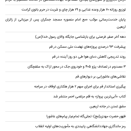
توزیع روزانه ۲۰ هزار وعده غذایی و ۲۹ هزار چای و شربت در حرم بانوی کرامت
پایان خدمت‌رسانی موکب «مع امام منصور» مسجد جمکران پس از میزبانی از زائران
اربعین
دهه آخر صفر، فرصتی برای بازشناسی جایگاه والای رسول خدا(ص)
پیشرفت ۹۳ درصدی پروژه‌های نهضت ملی مسکن در قم
روند تدریجی کاهش دمای هوا طی دو روز آینده در قم
۳ مصدوم در تصادف پژو ۴۰۵ و خودروی جک در محور اراک به سلفچگان
نقاشی‌های عاشورایی بر دیوار‌های قم
پیگیری استاندار قم برای اجرای سهم ۲ هزار هکتاری اوقاف در سراجه
کتاب «آبی‌ترین پرواز» به قلم مرتضی احمر منتشر شد
مشق تمدن در جاده اربعین
ظهور حضرت مهدی(عج)؛ تجلی‌گاه تمام‌عیار پیام‌های عاشورا
رمز ماندگاری جهاددانشگاهی پایبندی به مأموریت‌های اولیه انقلاب