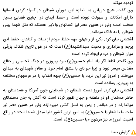
تهدید می‎کند.
وی گفت: هیچ دورانی به اندازه این دوران شیطان در گمراه کردن انسان‎ها
دارای امکانات و سهولت نبوده است و حفظ ایمان در چنین فضایی بسیار
سخت است ولی در همین عصر نیز انسان‎های والایی هستند که مثل شهدا بینی
شیطان را به خاک می‎مالند.
آشتیانی بیان کرد: یکی از راه‎های مهم حفظ مردم از بلیات و گناهان، حفظ این
پرچم و عزاداری و محبت سیدالشهدا(ع) است که در طول تاریخ شکاف بزرگی
میان شیطان و مردم ایجاد کرده است.
وی گفت: قطعا اگر یاد امام حسین(ع) نبود پیروزی در جنگ تحمیلی و دفاع
مقدس میسر نبود و زیرا جوانان با عشق امام خود و سالار شهیدان به میدان
می‎رفتند و امروز نیز این فریاد یا حسین(ع) جبهه انقلاب را در عرصه‎های مختلف
به پیروزی رسانده است.
آشتیانی بیان کرد: امروز دست شیطان در شیاطینی چون آمریکا و همدستان به
ظاهر مسلمان او در منطقه و جهان ظهور کرده است که آتش به جان مسلمانان
می‎اندازند و در میانمار و یمن به نسل کشی می‎پردازند ولی در همین عصر نیز
ملت ما با شعار یا حسین(ع) به امن ترین کشور دنیا مبدل شده است؛ در واقع
امنیت امروز ما نیز مرهون «یا حسین(ع)» است.
گزارش خطا