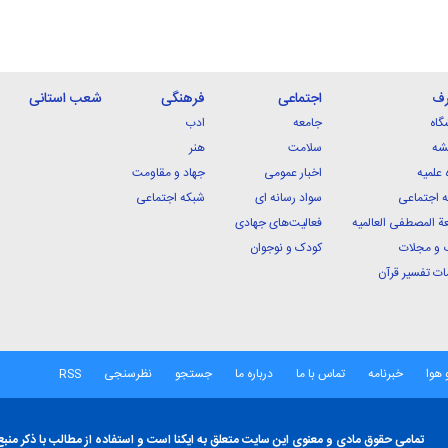
رف
اجتماعی
فرهنگی
شعب استانی
گاه
جامعه
ادب
شه
سلامت
هنر
 علمیه
اخبار عمومی
جهاد و مقاومت
 اجتماعی
سواد رسانه ای
شبکه اجتماعی
ة المصطفی العالمیه
فعالیت‌های جهادی
 و مجلات
کودک و نوجوان
ت تفسیر قرآن
 هوا
خبرنامه
تماس با ما
درباره ما
جستجو
نظرسنجی
RSS
تمامی حقوق مادی و معنوی این سایت متعلق به ایکنا است و استفاده از مطالب با ذکر منبع