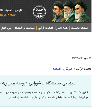
ish
فارسی
العربیة
جمعه ۱۶ مرداد ۱۴۰۵ - 2026 August 07
صفحه نخست
همه اخبار
فعالیت قرآنی
سیاست و اقتصاد
بین الملل
پرونده های خبری
کد خبر:
۳۶۴۵۰۶۲
»
فعالیت قرآنی
خبرنگاران افتخاری
میزبانی نمایشگاه عاشورایی «روضه رضوان» ن
کانون خبرنگاران نبأ: نمایشگاه عاشورایی «روضه رضوان» در سیزدهمین دو
نوش‌آباد برپا شده و تا پایان ماه صفر پذیرای بازدید علاقه‌مندان است.