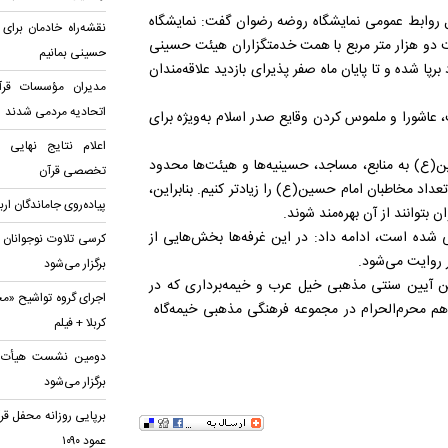
ل روابط عمومی نمایشگاه روضه رضوان گفت: نمایشگاه
نقشه‌راه خادمان برای
 دو هزار متر مربع با همت خدمتگزاران هیئت حسینی
حسینی بمانیم
پا شده و تا پایان ماه صفر پذیرای بازدید علاقه‌مندان
مدیران مؤسسات قرآن
اتحادیه‌ مردمی شدند
 عاشورا و ملموس کردن وقایع صدر اسلام به‌ویژه برای
اعلام نتایج نهایی
ین(ع) به منابع، مساجد، حسینیه‌ها و هیئت‌ها محدود
تخصصی قرآن
داد مخاطبان امام حسین(ع) را زیادتر کنیم. بنابراین،
پیاده‌روی جاماندگان ار
بتوانند از آن بهره‌مند شوند.
یشگاه روضه رضوان، در ۳۰ غرفه پیش‌بینی شده است، ادامه داد: در این غرفه‌ها بخش‌هایی از
کرسی تلاوت نوجوانان 
 روایت می‌شود.
برگزار می‌شود
ین آیین سنتی مذهبی خیل عرب و خيمه‌برداری که در
اجرای گروه تواشیح «مح
هم محرم‌الحرام در مجموعه فرهنگی مذهبی خیمه‌گاه
کربلا + فیلم
دومین نشست هیأت قرآ
برگزار می‌شود
برپایی روزانه محفل قر
عمود ۱۰۹۰