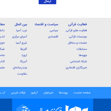
فعالیت قرآنی
سیاست و اقتصاد
بین الملل
معا
فعالیت های قرآنی
سیاسی
غرب آسیا
دانش
موسسات قرآنی
اقتصادی
آسیای مرکزی
اندی
جلسات و محافل
شرق آسیا
حوزه
مسابقات
آفریقا
شبکه
چهره‌ها
اروپا
جامع
شبکه اجتماعی
آمریکا
کتاب
خبرنگاران افتخاری
چندرسانه‌ای
جلسا
مقاومت
صفحه نخست
پیوندها
خبرخوان
آرشیو
اوقات شرعی
آب و