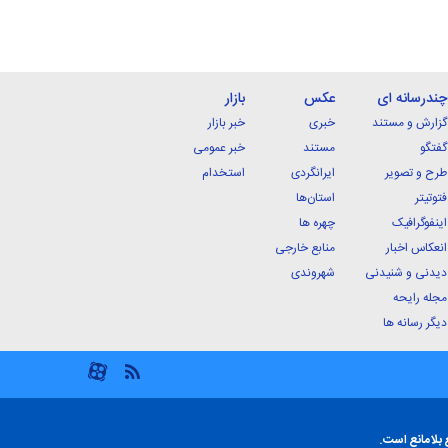
چندرسانه ای
عکس
بازار
گزارش و مستند
خبری
خبر بازار
گفتگو
مستند
خبر عمومی
طرح و تصویر
ایرانگردی
استخدام
فتوتیتر
استان‌ها
اینفوگرافیک
چهره ها
انعکاس اخبار
منابع خارجی
دیدنی و شنیدنی
شهروندی
مجله رایحه
دیگر رسانه ها
 بلامانع است.