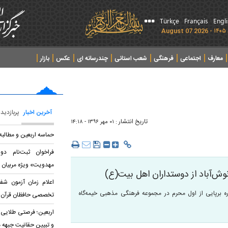
Türkçe
Français
Engl
معارف
اجتماعی
فرهنگی
شعب استانی
چندرسانه ای
عکس
بازار
آخرین اخبار
پربازدید
تاریخ انتشار :
۰۱ مهر ۱۳۹۶ - ۱۴:۱۸
حماسه اربعین و مطالب
فراخوان ثبت‌نام د
مهدویت» ویژه مربیان 
وش‌آباد از دوستداران اهل بیت(ع)
اعلام زمان آزمون شف
ره برپایی از اول محرم در مجموعه فرهنگی مذهبی خیمه‌گاه
تخصصی حافظان قرآن
اربعین؛ فرصتی طلایی 
و تبیین حقانیت جبهه 