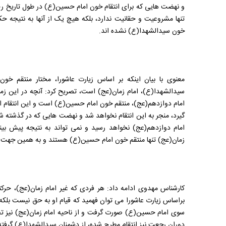
و نهضت هایی که برای انتقام خون امام حسین(ع) در طول تاریخ رخ
تنها مشروعیت و حقانیت ندارد، بلکه هیچ یک از آنها به نتیجه حک
خون سیدالشهدا(ع) نشده اند.
معنوی با بیان اینکه بر اساس زیارت عاشورا، مختار منتقم 
سیدالشهدا(ع)، امام زمان(عج) است، تصریح کرد: آنچه در این زمی
امام دوازدهم(عج)، منتقم خون امام حسین(ع) است و این انتقام ا
گیرد، منجر به این انتقام نخواهد شد و نهضت هایی که در گذشته ش
امام دوازدهم(عج) نخواهد رسید و نمی تواند به نتیجه پیش بین
زمان(عج) تنها منتقم خون امام حسین(ع) هستند و به همین جهت ن
کارشناس مهدوی ادامه داد: هر فردی که غیر امام زمان(عج)، حر
براساس زیارت عاشورا می توان فهمید که قیام او به حق نیست بلکه
سوی امام حسین(ع) صورت گرفت و از ناحیه امام زمان(عج) نیز تح
دوران رجعت نیز انتقام مطرح شده، از دشمنان سیدالشهدا(ع) گرفت