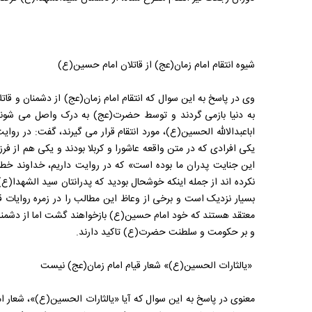
شیوه انتقام امام زمان(عج) از قاتلان امام حسین(ع)
وی در پاسخ به این سوال که انتقام امام زمان(عج) از دشمنان و قات
به دنیا بازمی گردند و توسط حضرت(عج) به درک واصل می شون
اباعبدالالله الحسین(ع)، مورد انتقام قرار می گیرند، گفت: در روایت
یکی افرادی که در متن واقعه عاشورا و کربلا بودند و یکی هم از فرزند
این جنایت پدران ما بوده است» که در روایت داریم، خداوند خطاب
نکرده اند از جمله اینکه خوشحال بودید که پدرانتان سید الشهدا(ع)
بسیار نزدیک است و برخی از وعاظ این مطالب را در زمره روایات ق
معتقد هستند که خود امام حسین(ع) بازخواهند گشت اما از دشمنان 
و بر حکومت و سلطنت حضرت(ع) تاکید دارند.
«یالثارات الحسین(ع)» شعار قیام امام زمان(عج) نیست
معنوی در پاسخ به این سوال که آیا «یالثارات الحسین(ع)»، شعار ام