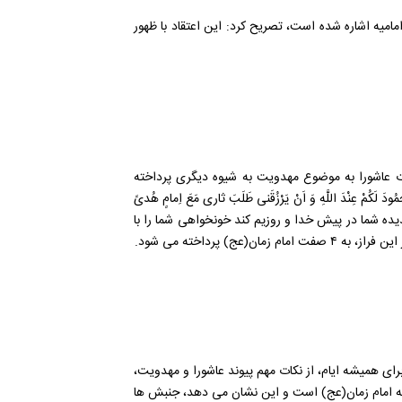
مامیه اشاره شده است، تصریح کرد: این اعتقاد با ظهور
یارت عاشورا به موضوع مهدویت به شیوه دیگری پرداخته
 لَكُمْ عِنْدَ اللَّهِ وَ اَنْ يَرْزُقَنى طَلَبَ ثارى مَعَ اِمامٍ هُدىً
ام پسنديده شما در پيش خدا و روزيم کند خونخواهى شما را با
ج) پرداخته می شود.
برای همیشه ایام، از نکات مهم پیوند عاشورا و مهدویت،
ه امام زمان(عج) است و این نشان می دهد، جنبش ها