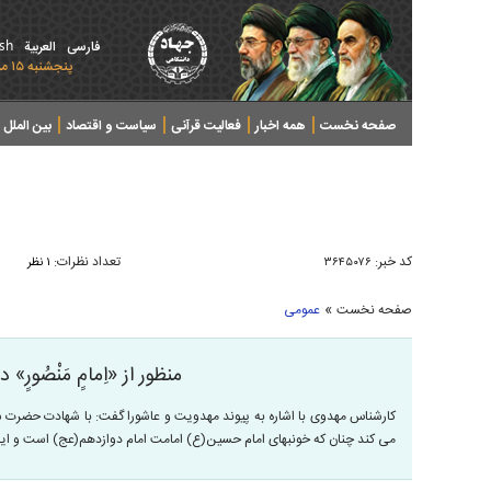
ish
فارسی
العربیة
پنجشنبه ۱۵ مرداد ۱۴۰۵ - 2026 August 06
صفحه نخست
همه اخبار
فعالیت قرآنی
سیاست و اقتصاد
بین الملل
پرونده های خبری
کد خبر:
تعداد نظرات:
۳۶۴۵۰۷۶
۱ نظر
»
صفحه نخست
عمومی
منظور از «اِمامٍ مَنْصُورٍ»
کارشناس مهدوی با اشاره به پیوند مهدویت و عاشورا گفت: با شهادت حضرت سید
می کند چنان که خونبهای امام حسین(ع) امامت امام دوازدهم(عج) است و ای