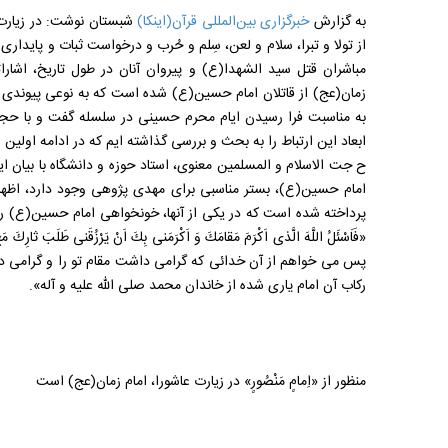
به گزارش
خبرگزاری بین‌المللی قرآن(اینکا)
شبستان نوشت: در زیارت
از تولا و تبرا، سلام و لعن، سِلم و حُرب و درخواست ثبات و پایداری 
مباشران قتل سید الشهدا(ع) و پیروان آنان در طول تاریخ، اشا
زمان(عج) از قاتلان امام حسین(ع) شده است که به نوعی پیوندی م
به مناسبت فرا رسیدن ایام محرم حسینی در سلسله گفت و با حجت 
ابعاد این ارتباط را به بحث و بررسی گذاشته ایم که در ادامه اولی
ح جت الاسلام و المسلمین معنوی، استاد حوزه و دانشگاه با بیان این
امام حسین(ع)، بستر مناسبی برای مهدی پژوهی وجود دارد، اظهار 
پرداخته شده است که در یکی از آنها، خونخواهی امام حسین(ع) را
«فَاَسْئَلُ اللَّهَ الَّذى اَکْرَمَ مَقامَكَ وَ اَکْرَمَنى بِكَ اَنْ يَرْزُقَنى طَلَبَ ثارِكَ مَعَ
پس مى خواهم از آن خدائى که گرامى داشت مقام تو را و گرامى داش
رکاب آن امام يارى شده از خاندان محمد صلى اللّه عليه و آله».
منظور از «اِمامٍ مَنْصُورٍ» در زیارت عاشورا، امام زمان(عج) است