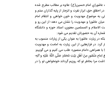
 عاشورایِ امام حسین(ع) علاوه بر مطالب مطرح شده
در احقاق حق، ابراز نفرت و انزجار از پایه گذاران ستم و
راتی به موضوع مهدویت و خون خواهی و انتقام امام
یان عاشورا و مهدویت را نشان می دهد؛ از این رو و
الاسلام و المسلمین معنوی، استاد حوزه و دانشگاه
ن شماره آن به حضورتان تقدیم می شود:
که در زیارت عاشورا به عنوان یکی از زیارات منسوب به
کرد: در فرازهایی از این زیارت به امامت و مهدویت
 با همراهی «امام منصور» طلب می کنیم و می گوییم:
 اِمامٍ مَنْصُورٍ مِنْ اَهْلِ بَيْتِ مُحَمَّدٍ صَلَّى اللَّهُ عَلَيْهِ و َآلِهِ؛
ت مرا بخاطر تو که روزيم گرداند خونخواهى تو را در