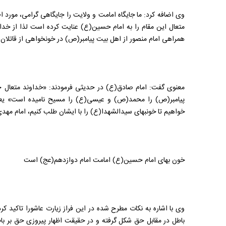
وی اضافه کرد: ما جایگاه امامت و ولایت را جایگاهی گرامی، مورد ا
متعال این مقام را به امام حسین(ع) عنایت کرده است لذا از خدا
همراهی امام منصور از اهل بیت پیامبر(ص) در خونخواهی از قاتلان ا
معنوی گفت: امام صادق(ع) در حدیثی فرمودند: «خداوند متعال ح
پیامبر(ص) را محمد(ص) و عیسی(ع) را مسیح نامیده است»­ یع
خواهیم تا خونبهای سیدالشهدا(ع) را با ایشان طلب کنیم، امام مه
خون بهای امام حسین(ع) امامت امام دوازدهم(عج) است
وی با اشاره به نکات مطرح شده در این فراز زیارت عاشورا تاکید کرد
باطل در مقابل حق شکل گرفته و در حقیقت اظهار پیروزی حق بر باط