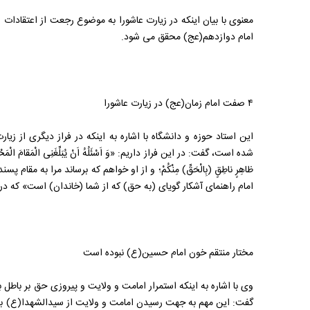
معنوی با بیان اینکه در زیارت عاشورا به موضوع رجعت از اعتقادات ا
امام دوازدهم(عج) محقق می شود.
۴ صفت امام زمان(عج) در زیارت عاشورا
این استاد حوزه و دانشگاه با اشاره به اینکه در فراز دیگری از ز
شده است، گفت: در این فراز داریم: «وَ اَسْئَلُهُ اَنْ يُبَلِّغَنِى الْمَقامَ الْمَحْمُودَ
ظاهِرٍ ناطِقٍ (بِالْحَقِّ) مِنْكُمْ؛ و از او خواهم که برساند مرا به مق
امام راهنماى آشكار گوياى (به حق) که از شما (خاندان) است» که در این فراز، به ۴ صفت امام زمان(ع
مختار منتقم خون امام حسین(ع) نبوده است
وی با اشاره به اینکه استمرار امامت و ولایت و پیروزی حق بر باطل 
گفت: این مهم به جهت رسیدن امامت و ولایت از سیدالشهدا(ع) ب