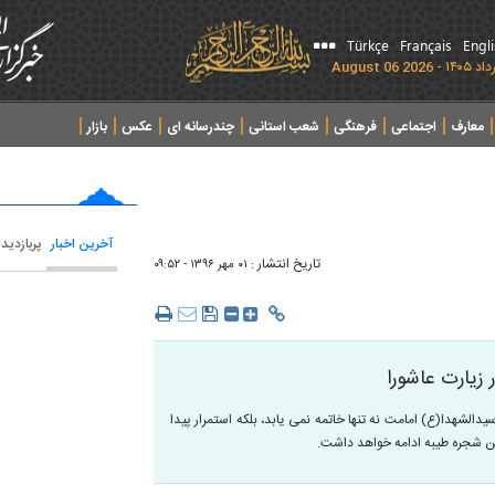
Türkçe
Français
Engl
معارف
اجتماعی
فرهنگی
شعب استانی
چندرسانه ای
عکس
بازار
آخرین اخبار
پربازدید
تاریخ انتشار :
۰۱ مهر ۱۳۹۶ - ۰۹:۵۲
 در زیارت عاشورا
الشهدا(ع) امامت نه تنها خاتمه نمی یابد، بلکه استمرار پیدا
ن شجره طیبه ادامه خواهد داشت.