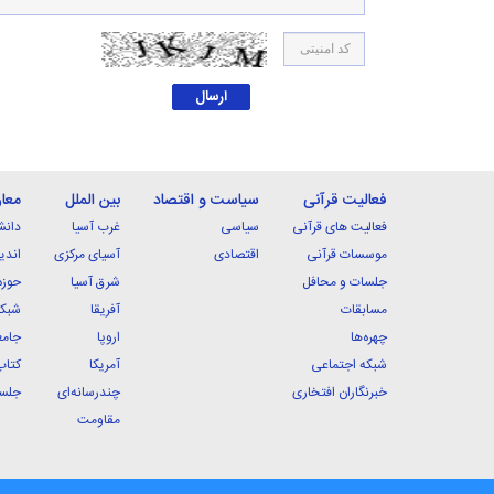
فعالیت قرآنی
سیاست و اقتصاد
بین الملل
معا
فعالیت های قرآنی
سیاسی
غرب آسیا
دانش
موسسات قرآنی
اقتصادی
آسیای مرکزی
اندی
جلسات و محافل
شرق آسیا
حوزه
مسابقات
آفریقا
شبکه
چهره‌ها
اروپا
جامع
شبکه اجتماعی
آمریکا
کتاب
خبرنگاران افتخاری
چندرسانه‌ای
جلسا
مقاومت