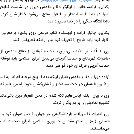
به گزارش
خبرگزاری بین المللی قرآن(ایکنا)
از گیلان، به نقل از روا
یکتایی، آزاده، جانباز و ایثارگر دفاع مقدس دیروز در نشست کتاب
اسرا در دنیا یا به انتحار و یا فرار منتج می‌شود خاطرنشان کرد: 
بازداشتگاه جنگی را در دنیا تغییر دادند
.
یکتایی، جانباز، آزاده و نویسنده کتاب «رقص روی یک‌پا» با معرفی 
اظهار کرد: باید تاریخ را تعریف کرد قبل از آنکه تحریفش کنند
.
وی با تأکید بر اینکه نمی ‌توان با نادیده گرفتن از دفاع مقدس 
خاطرات قهرمانان و حماسه‌آفرینان بی‌بدیل ایران اسلامی باید نوشته ش
حماسه‌آفرینی فرزندان خود گواهی دهد
.
آزاده دوران دفاع مقدس بابیان اینکه بعد از پنج مرحله اعزام، به ا
و ۵ روز با همان جراحت سینه‌خیز و کشان‌کشان خود راه می‌رفتم که در غروب پنجمین روز اسیر شدم
وی با بیان اینکه لباس‌هایم تکه شده در محل انفجار مین باقی‌ماند
تشییع نمادینی را برایم برگزار کردند
.
وی ادبیات تغییریافته بازداشتگاهی در جهان را صبر عنوان کرد و 
خمینی (ره) و نظام مقدس جمهوری اسلامی ایران صحبت کنیم و
می‌دانستند
.