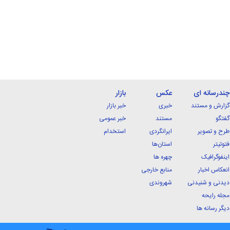
چندرسانه ای
عکس
بازار
گزارش و مستند
خبری
خبر بازار
گفتگو
مستند
خبر عمومی
طرح و تصویر
ایرانگردی
استخدام
فتوتیتر
استان‌ها
اینفوگرافیک
چهره ها
انعکاس اخبار
منابع خارجی
دیدنی و شنیدنی
شهروندی
مجله رایحه
دیگر رسانه ها