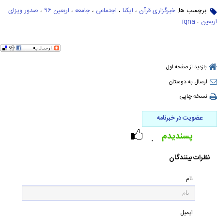
برچسب ها:
خبرگزاری قرآن
،
ایکنا
،
اجتماعی
،
جامعه
،
اربعین ۹۶
،
صدور ویزای
اربعین
،
iqna
بازدید از صفحه اول
ارسال به دوستان
نسخه چاپی
عضویت در خبرنامه
پسندیدم
۰
نظرات بینندگان
نام
ایمیل