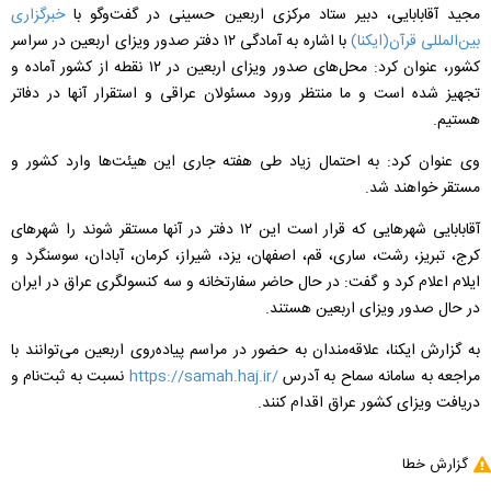
مجید آقابابایی،
دبیر ستاد مرکزی اربعین حسینی در گفت‌و‌گو با
خبرگزاری
بین‌‌المللی قرآن(ایکنا)
با اشاره به آمادگی ۱۲ دفتر صدور ویزای اربعین در سراسر
کشور، عنوان کرد: محل‌های صدور ویزای اربعین در ۱۲ نقطه از کشور آماده و
تجهیز شده است و ما منتظر ورود مسئولان عراقی و استقرار آنها در دفاتر
هستیم.
وی عنوان کرد: به احتمال زیاد طی هفته جاری این هیئت‌ها وارد کشور و
مستقر خواهند شد.
آقابابایی شهرهایی که قرار است این ۱۲ دفتر در آنها مستقر شوند را شهرهای
کرج، تبریز، رشت، ساری، قم، اصفهان، یزد، شیراز، کرمان، آبادان، سوسنگرد و
ایلام اعلام کرد و گفت: در حال حاضر سفارتخانه و سه کنسولگری عراق در ایران
در حال صدور ویزای اربعین هستند.
به گزارش ایکنا، علاقه‌مندان به حضور در مراسم پیاده‌روی اربعین می‌توانند با
مراجعه به سامانه سماح به آدرس
https://samah.haj.ir/
نسبت به ثبت‌نام و
دریافت ویزای کشور عراق اقدام کنند.
گزارش خطا