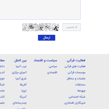
فعالیت قرآنی
سیاست و اقتصاد
بین الملل
معا
فعالیت های قرآنی
سیاسی
غرب آسیا
دانش
موسسات قرآنی
اقتصادی
آسیای مرکزی
اندی
جلسات و محافل
شرق آسیا
حوزه
مسابقات
آفریقا
شبکه
چهره‌ها
اروپا
جامع
شبکه اجتماعی
آمریکا
کتاب
خبرنگاران افتخاری
چندرسانه‌ای
جلسا