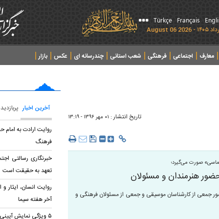
Türkçe
Français
Engl
معارف
اجتماعی
فرهنگی
شعب استانی
چندرسانه ای
عکس
بازار
آخرین اخبار
پربازدید
تاریخ انتشار :
۰۱ مهر ۱۳۹۶ - ۱۳:۱۹
روایت ارادت به امام حس
فرهنگ
خبرنگاری رسالتی اجت
ماسی» صورت می‌گیرد؛
تعهد به حقیقت است
ور هنرمندان و مسئولان
روایت انسان، ایثار و ا
جلسه کارگروه «موسیقی حماسی» فردا یکشنبه ۲ مهر با حضور جمعی از کارشناسان موسیقی و جمعی از مسئولان فرهنگی و
آخر هفته سیما
۵ ویژگی نمایش‌ آیینی اربعین