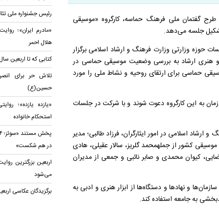
رئیس جشنواره ملی تئات
 طرح گفتمان ملی فرهنگ حماسه، کارگروه «موسیقی
تشکیل جلسه می‌دهد.
هلال احمر
سات حوزه وزارتی وزارت فرهنگ و ارشاد اسلامی برگزار
کتابی که تا اربعین سال
 و هنری ارشاد به بررسی وضعیت موسیقی حماسی در
وسیقی حماسی برای ارتقای روحیه و نشاط ملی را مورد
تلاش حر برای انصرا
حسین(ع)
زمان به این کارگروه دعوت شوند و با شرکت در جلسات
«یازده یازده»؛ روا
استحکام خانواده
 ارشاد اسلامی در امور ایثارگران، فرزاد طالبی؛ مدیر
موسیقی کشور از جملهمحمد گلریز، سالار عقیلی، هادی
در هم شکست»
ضایی، کیوان محمدی و صابر نائبی و جمعی از مدیران
اربعین بزرگترین روای
می‌شود
ان‌ها و نهادها و دستگاه‌ها از ابزار هنری و ادبی به
برگزیدگان عکاسی اربعی
خشی به جامعه استفاده کند.