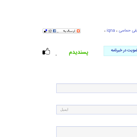
قی حماسی
،
iqna
،
ویت در خبرنامه
پسندیدم
۰