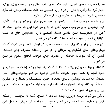
معارف سیما، حسن اکبری، این متخصص طب سنتی در برنامه «روزی بهتر»
اظهار کرد: پذیرایی با چای از عزاداران حسینی به علت مضرات زیادی که دارد
بایستی با نوشیدنی‌ها و دمنوش‌های دیگر جایگزین شود.
این متخصص طب سنتی با برشمردن آسیب‌های فراوان نوشیدن چای، تأکید
کرد: نوشیدن چای موجب رسوب آهن در بدن می‌شود این در حالی است که
آهن در متابولیسم بدن نقشی بسیار اساسی دارد. همچنین چای به علت
اگزالاتی که دارد موجب ایجاد سنگ کلیه نیز می‌شود.
اکبری با بیان این که چای سبب ضعف سیستم ایمنی انسان می‌شود، گفت:
بیماری‌هایی مثل فشارخون، سرطان و ام اس از تبعات مصرف چای هستند.
ضمن آن که یبوست حاصله از مصرف چای موجب تجمع سموم در بدن
می‌شود.
کارشناس برنامه «روزی بهتر» در ادامه گفت: به عنوان یک پزشک طب جدید و
طب قدیم به همه بانیان هیئات مذهبی توصیه می‌کنم نوشیدنی‌هایی مثل
دمنوش به سیب، آویشن، بادرنج بویه، دارچین، بیدمشک و بهارنارج و زعفران
را جایگزین کنند و اگر اصرار به استفاده از چای دارند یک روز در هفته از چای
ایرانی بدون اسانس استفاده کنند.
یادآور می‌شود، برنامه «روزی بهتر» ساعت ۹ صبح، شنبه تا پنج‌شنبه از شبکه
قرآن و معارف سیما پخش می‌شود. همچنین علاقه‌مندان می‌توانند فایل این