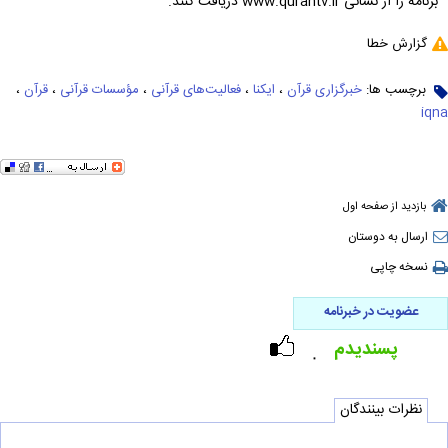
برنامه را از نشانی www.qurantv.ir دریافت کنند.
گزارش خطا
برچسب ها:
خبرگزاری قرآن
،
ایکنا
،
فعالیت‌های قرآنی
،
مؤسسات قرآنی
،
قرآن
،
iqna
بازدید از صفحه اول
ارسال به دوستان
نسخه چاپی
عضویت در خبرنامه
پسندیدم
۰
نظرات بینندگان