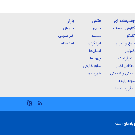
چندرسانه ای
عکس
بازار
گزارش و مستند
خبری
خبر بازار
گفتگو
مستند
خبر عمومی
طرح و تصویر
ایرانگردی
استخدام
فتوتیتر
استان‌ها
اینفوگرافیک
چهره ها
انعکاس اخبار
منابع خارجی
دیدنی و شنیدنی
شهروندی
مجله رایحه
دیگر رسانه ها
 بلامانع است.