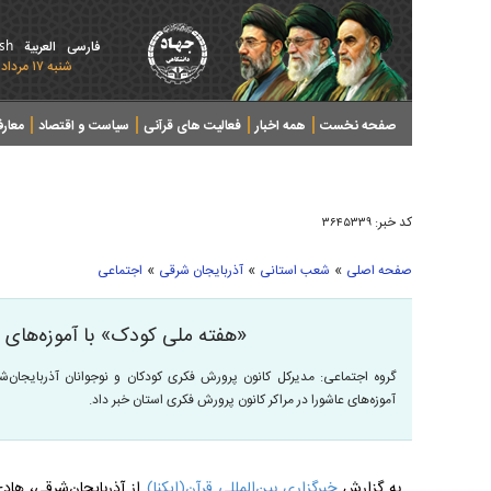
ish
فارسی
العربیة
شنبه ۱۷ مرداد ۱۴۰۵ - 2026 August 08
صفحه نخست
همه اخبار
فعالیت های قرآنی
سیاست و اقتصاد
معار
کد خبر:
۳۶۴۵۳۳۹
»
»
»
صفحه اصلی
شعب استانی
آذربایجان شرقی
اجتماعی
«هفته ملی کودک» با آموزه‌های 
گروه اجتماعی: مدیرکل کانون پرورش فکری کودکان و نوجوانان آذربایجان‌شر
آموزه‌های عاشورا در مراکر کانون پرورش فکری استان خبر داد.
به گزارش
خبرگزاری بین‌المللی قرآن(ایکنا)
از آذربایجان‌شرقی، هاد