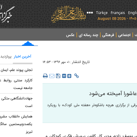
Türkçe
Français
Engl
ف
اجتماعی
فرهنگی
چند رسانه ای
عکس
آخرین اخبار
پربازدید
تاریخ انتشار :
۰۱ مهر ۱۳۹۶ - ۱۴:۵۳
تجلی پیوند علم، ایمان
کارکرد سنتی روابط ع
جامعه نیست
عاشورا آمیخته می‌شود
جهاددانشگاهی متکی ب
قی از برگزاری هرچه باشکوه‌تر «هفته ملی کودک» با رویکرد
است
همایش «انقلاب مشروط
یکصدوبیستمین سالگر
تبریز
ی یوسف زاده، مدیر کل کانون پرورش فکری کودکان و