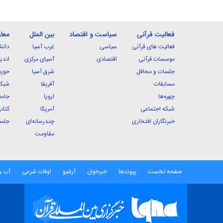
فعالیت قرآنی
سیاست و اقتصاد
بین الملل
معا
فعالیت های قرآنی
سیاسی
غرب آسیا
دانش
موسسات قرآنی
اقتصادی
آسیای مرکزی
اندی
جلسات و محافل
شرق آسیا
حوزه
مسابقات
آفریقا
شبکه
چهره‌ها
اروپا
جامع
شبکه اجتماعی
آمریکا
کتاب
خبرنگاران افتخاری
چندرسانه‌ای
جلسا
مقاومت
صفحه نخست
پیوندها
خبرخوان
آرشیو
اوقات شرعی
آب و