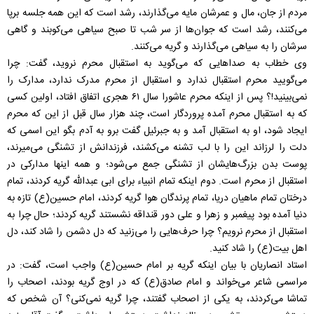
مردم از جان، مال و عمرشان مایه می‌گذارند، رشد است که این همه جلسه برپا
می‌کنند، رشد است که جوان‌ها از سر شب تا صبح سیاهی می‌کوبند و گاهی
سرشان را به سیاهی می‌گذارند و گریه می‌کنند.
وی خطاب به صداهایی که می‌گوید به استقبال محرم نروید، گفت: چرا
می‌گویید محرم استقبال ندارد و استقبال از محرم مدرک ندارد، مدارک را
نمی‌بینید!؟ پس از اینکه محرم عاشورا سال ۶۱ هجری اتفاق افتاد، اولین کسی
که به استقبال محرم آمده پروردگار است، چند هزار سال قبل از این که محرم
ایجاد شود، او به استقبال آمد و به جبرئیل گفت برو به آدم بگو این اسمی که
دلت را لرزاند این را با لب تشنه می‌کشند، فرزندانش از تشنگی می‌میرند،
پوست بدن بزرگ‌هایشان از تشنگی جمع می‌شود؛ و همه اینها مدارکی در
استقبال از محرم است. دوم اینکه تمام انبیاء برای ابی عبدالله گریه کردند، تمام
درختان تمام ماهیان دریا، تمام پرندگان هوا گریه کردند، امام حسین(ع) تازه به
دنیا آمده بود پیغمبر و زهرا و علی دور قنداقه نشستند گریه کردند؛ حال چرا به
استقبال از محرم نرویم؟ چرا حرف‌هایی را می‌زنید که دل دشمن را شاد کند، دل
اهل بیت(ع) را شاد کنید.
استاد انصاریان با بیان اینکه گریه بر امام حسین(ع) واجب است، گفت: در
مراسمی شاعر می‌خواند و امام صادق(ع) که در اوج گریه بودند، اصحاب را
تماشا می‌کردند، به یکی از اصحاب گفتند، چرا گریه نمی‌کنی؟ آن شخص که