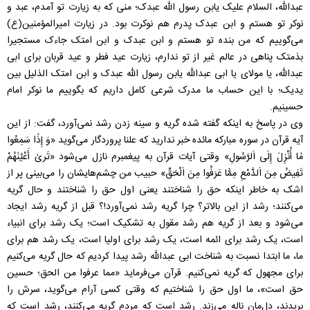
عبدالله، السلام علیک یابن رسول الله عبدک؛ منی که به زیارت تو آمدم، عبد و
نوکر تو هستم و ابن عبدک پدرم هم نوکرت بود. در زیارت امیرالمؤمنین(ع)
می‌گوییم که من بنده تو هستم و ابن عبدک و ابن امتک جاءک مستجیرا
بذمتک پناهی در عالم غیر از تو ندارم، زیارت عید فطر و عید قربان برای ابی
عبدالله، یا مولای یا ابی عبدالله یابن رسول الله عبدک و ابن امتک الذلیل بین
یدیک؛ با این حساب ما مدرک شرعی کامل داریم که بگوییم ما نوکر امام
حسینیم.
وی در پاسخ به اینکه گفته شده گریه و سینه زدن رشد نمی‌آورد، گفت: از این
آیه قرآن در سوره مبارکه مائده خبر ندارید که علنا پروردگار می‌گوید «وَ إِذٰا سَمِعُوا
مٰا أُنْزِلَ إِلَى اَلرَّسُولِ» وقتی آیات قرآن به پیغمبرم نازل می‌شود «تَرىٰ أَعْيُنَهُمْ
تَفِيضُ مِنَ اَلدَّمْعِ مِمّٰا عَرَفُوا مِنَ اَلْحَقِّ» حبیب من چشم‌هایشان را می‌بینی پر از
اشک به خاطر اینکه حق را شناختند یعنی اول حق را شناختند و حال گریه
می‌کنند؛ رشد از این بالاتر؟ چرا گریه رشد نمی‌آورد!؟ قبل از گریه رشد ایجاد
می‌شود و بعد از گریه هم رشد مقول به تشکیک است؛ یک رشد برای انبیاء
است، یک رشد برای ائمه است، یک رشد برای اولیا است، یک رشد هم برای
ما، ما ابتدا نسبت به شناخت ابی عبدالله رشد پیدا کردیم که حال گریه می‌کنیم
برای مجهول که گریه نمی‌کنیم. قرآن می‌فرماید «مما عرفوا من الحق؛ حسین
حق است»، ما اول حق را شناختیم که وقتی کسی آرام می‌گوید، سرش را
بریدند، دل‌مان ناله می‌زند. رشد است که مردم گریه می‌کنند، رشد است که