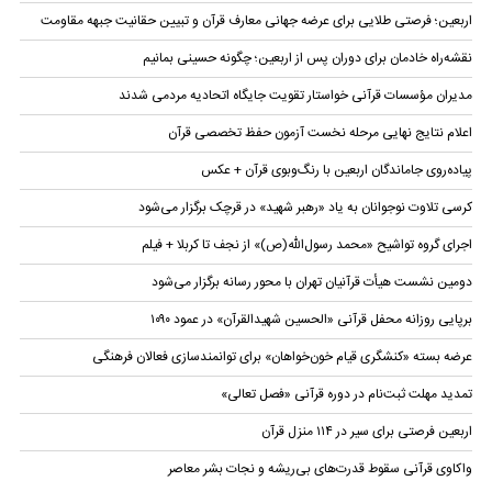
اربعین؛ فرصتی طلایی برای عرضه جهانی معارف قرآن و تبیین حقانیت جبهه مقاومت
نقشه‌راه خادمان برای دوران پس از اربعین؛ چگونه حسینی بمانیم
مدیران مؤسسات قرآنی خواستار تقویت جایگاه اتحادیه‌ مردمی شدند
اعلام نتایج نهایی مرحله نخست آزمون حفظ تخصصی قرآن
پیاده‌روی جاماندگان اربعین با رنگ‌وبوی قرآن + عکس
کرسی تلاوت نوجوانان به یاد «رهبر شهید» در قرچک برگزار می‌شود
اجرای گروه تواشیح «محمد رسول‌الله(ص)» از نجف تا کربلا + فیلم
دومین نشست هیأت قرآنیان تهران با محور رسانه برگزار می‌شود
برپایی روزانه محفل قرآنی «الحسین شهیدالقرآن» در عمود ۱۰۹۰
عرضه بسته «کنشگری قیام خون‌خواهان» برای توانمندسازی فعالان فرهنگی
تمدید مهلت ثبت‌نام در دوره قرآنی «فصل تعالی»
اربعین فرصتی برای سیر در ۱۱۴ منزل قرآن
واکاوی قرآنی سقوط قدرت‌های بی‌ریشه و نجات بشر معاصر