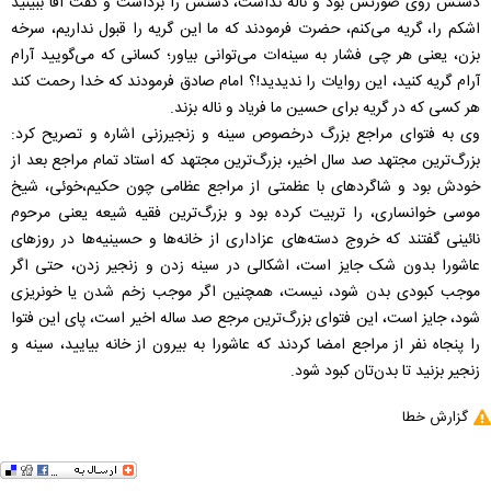
دستش روی صورتش بود و ناله نداشت، دستش را برداشت و گفت آقا ببینید
اشکم را، گریه می‌کنم، حضرت فرمودند که ما این گریه را قبول نداریم، سرخه
بزن، یعنی هر چی فشار به سینه‌ات می‌توانی بیاور؛ کسانی که می‌گویید آرام
آرام گریه کنید، این روایات را ندیدید!؟ امام صادق فرمودند که خدا رحمت کند
هر کسی که در گریه برای حسین ما فریاد و ناله بزند.
وی به فتوای مراجع بزرگ درخصوص سینه و زنجیرزنی اشاره و تصریح کرد:
بزرگ‌ترین مجتهد صد سال اخیر، بزرگ‌ترین مجتهد که استاد تمام مراجع بعد از
خودش بود و شاگردهای با عظمتی از مراجع عظامی چون حکیم،خوئی، شیخ
موسی خوانساری، را تربیت کرده بود و بزرگ‌ترین فقیه شیعه یعنی مرحوم
نائینی گفتند که خروج دسته‌های عزاداری از خانه‌ها و حسینیه‌ها در روزهای
عاشورا بدون شک جایز است، اشکالی در سینه زدن و زنجیر زدن، حتی اگر
موجب کبودی بدن شود، نیست، همچنین اگر موجب زخم شدن یا خونریزی
شود، جایز است، این فتوای بزرگ‌ترین مرجع صد ساله اخیر است، پای این فتوا
را پنجاه نفر از مراجع امضا کردند که عاشورا به بیرون از خانه بیایید، سینه و
زنجیر بزنید تا بدن‌تان کبود شود.
گزارش خطا