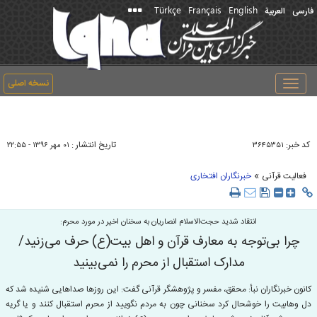
Türkçe
Français
English
فارسی
العربیة
نسخه اصلی
Toggle
navigation
کد خبر:
تاریخ انتشار :
۳۶۴۵۳۵۱
۰۱ مهر ۱۳۹۶ - ۲۲:۵۵
»
فعالیت قرآنی
خبرنگاران افتخاری
انتقاد شدید حجت‌الاسلام انصاریان به سخنان اخیر در مورد محرم:
چرا بی‌توجه به معارف قرآن و اهل بیت(ع) حرف می‌زنید/
مدارک استقبال از محرم را نمی‌بینید
کانون خبرنگاران نبأ: محقق، مفسر و پژوهشگر قرآنی گفت: این روزها صداهایی شنیده شد که
دل وهابیت را خوشحال کرد سخنانی چون به مردم نگویید از محرم استقبال کنند و یا گریه