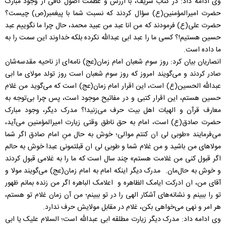
وی ادامه داد: در کتاب شریف، با ارزش و عظمت اصول کافی از وجود مبارک
حضرت امیرالمؤمنین(ع) سؤال کردند که نسبت‌ شما با پیغمبر(ص) چیست؟
حضرت علی(ع) فرمودند که من انا عبد من عبید محمد، حال چرا ما نگوییم عبد
حسین هستیم!؟ کسی ما را عبد ابی عبدالله نکرده بلکه خداوند این سمت را به
ما داده است.
انصاریان بیان کرد: روز سوم شعبان امام زمان(عج) نامه‌ای از ناحیه مقدسه‌شان
صادر کردند و می‌گویند امروز که روز سوم شعبان است روز تولد مولای ما ابی
عبدالله الحسین(ع) است، این اقرار امام زمان(عج) است که می‌گوید من غلام
حسین هستم، این اقرار کتبی و در مفاتیح موجود است، پس چرا بی‌توجه به
معارف قرآن و الهیات اهل بیت حرف می‌زنید!؟ مدرک دیگر، وجود مبارک
حضرت صادق(ع) است، امام به حق ناطق وقتی زیارت امیرالمؤمنین می‌آید،
می‌فرمایند «طوبی لی ان کنتم موالی؛ خوش به حال منِ امام صادق اگر شما
مولاهای من باشید و من غلام شما و طوبی لی ان قبلتمونی عبدا خوش به حالم
اگر قبول کنی من غلامت هستم» چند سال است که ما را به غلامی قبول کردند
و خوش به حال‌مان. مدرک دیگر اینکه امام به امام زمان(عج) می‌گویند مولا و
آقای من، ان ادرکت ایامک الظاهره و اعلامک الباهره اگر من زنده بمانم ظهور
تو را ببینم و نشانه‌های آشکار الهی را در تو ببینم؛ من آن زمان غلام تو هستم،
هر امر و نهی می‌خواهی بکن، غلام در مقابل مولایش حرف ندارد.
وی ادامه داد: مدرک دیگر زیارت مطلقه ابی عبدالله است؛ السلام علیک یا ابی