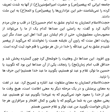
جامعه ایرانی که پیغمبر(ص) و حضرت امیرالمؤمنین(ع) از آنها به شدت تعریف
کرده را نمی‌شناسند؛ خبر این عزاداری‌ها را پیغمبر(ص) و ائمه(ع) به این ملت
دادند.
حجت‌الاسلام انصاریان به تداوم عشق به امام حسین(ع) در قلب و جان مردم
تأکید کرد و گفت: به راستی این صداها کدام یک از ما را می‌تواند از
محبوب‌مان، معشوق‌مان، حتی از نام ایشان دور کند! اهل این صدا، مگر این
روایت اهل سنت که راوی آن عایشه هست را نخواندند که می‌گوید از پیغمبر
شنیدم عشق به ابی عبدالله را خدا در دل هر مؤمنی با قلم خود ثبت کرده است.
وی افزود: این صداها دل وهابیت را خوشحال کرد چون گسترده پخش شد و
حداقل قلب امام زمان(عج) را رنجاند، یکی از آن صداها این بود که نگویید یا
حسین ما نوکر، غلام و عبد تو هستیم، بگویید ما عبد خدا هستیم! این حرف ها
را نزنید.
حجت‌الاسلام انصاریان به معنای متفاوت عبد اشاره و تصریح کرد: عبد در لغت
به معنای پرستش و در یک مرحله دیگر به معنی اطاعت است، هیچ وقت ما
غیر از خدا را معبود خود نمی‌گیریم که به غیرخدا بگوییم عبد تو هستیم، عبد
یعنی مطیع، من به شما می‌گویم که با یقین و کمال افتخار و سرافرازی هر جا
دل‌تان خواست بگویید من عبد، نوکر و غلام حسین هستم.