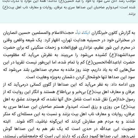
موجب رشد آنان نمی شود یا خود را عبد حسین(ع) ندانند؛ همه این موارد با مدرک ثابت
شده است؛ امیدوارم صاحبان این صداها سری به عرفان، روایات و معارف ناب اهل بیت(ع)
بزنند.
به گزارش کانون خبرنگاران
ایکنا
،
نبأ
، حجت‌الاسلام والمسلمین حسین انصاریان
در سخنرانی خود در حسینیه هدایت تهران، اظهار کرد: یک شیعه واقعی وقتی
در محرم این شور عظیم، عزاداری فوق‌العاده و زحمات سنگینی که برای حضرت
سیدالشهدا(ع) کشیده می‌شود را می‌بیند به نظرش می‌آید که مظلومیت
حضرت ابا‌عبدالله‌الحسین(ع) کم یا تمام شده، اما این‌طور نیست تقریبا در این
سال‌هایی که به یاد داریم، چند روز مانده به محرم، صداهایی بلند می‌شود که
سود این صداها تنها خوشحال کردن دشمنان به‌‌ویژه وهابیت است.
وی ادامه داد: به نظر می‌آید که این صداها از گلوی کسانی درمی‌آید که از
عرفان و معارف اهل بیت(ع) بی‌خبر و بی‌اطلاع هستند و انگار این روایت که از
رسول خدا(ص) نقل شده است شامل حال آنها نشده، که فرمودند عشق به اهل
بیت(ع) من روزی و رزق است، امیدوار هستم صاحبان این صداها سری به
عرفان، روایات و معارف ناب اهل بیت بزنند و نسبت به این مسئله‌ای که منکر
شدند و به مردم هم سفارش کردند که این‌گونه نباشید، آگاه شوند. البته
معنویت ابی عبدالله در حدی است که یک نفر هم به این صداها گوش
نمی‌دهد. این صداها کمبود دیگری که دارند این است که جامعه‌شناس نیستند،