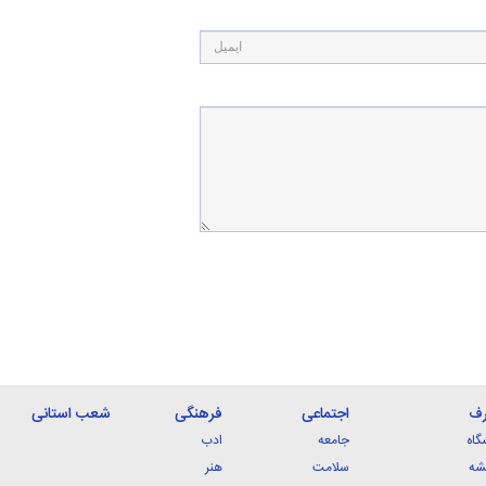
رف
اجتماعی
فرهنگی
شعب استانی
گاه
جامعه
ادب
شه
سلامت
هنر