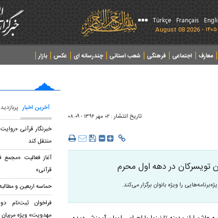
Türkçe
Français
Engl
معارف
اجتماعی
فرهنگی
شعب استانی
چندرسانه ای
عکس
بازار
آخرین اخبار
پربازدید
تاریخ انتشار :
۰۲ مهر ۱۳۹۶ - ۰۸:۰۹
خبرنگار قرآنی «روایت 
منتقل کند
آغاز فعالیت «مجمع ف
ان تویسرکان در دهه اول محرم
قرآنی»
‌برنامه‌هایی را ویژه بانوان برگزار می‌کند.
حماسه اربعین و مطالب
فراخوان ثبت‌نام د
مهدویت» ویژه مربیان 