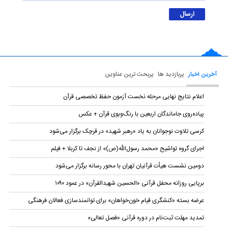
آخرین اخبار
پربازدید ها
پربحث ترین عناوین
اعلام نتایج نهایی مرحله نخست آزمون حفظ تخصصی قرآن
پیاده‌روی جاماندگان اربعین با رنگ‌وبوی قرآن + عکس
کرسی تلاوت نوجوانان به یاد «رهبر شهید» در قرچک برگزار می‌شود
اجرای گروه تواشیح «محمد رسول‌الله(ص)» از نجف تا کربلا + فیلم
دومین نشست هیأت قرآنیان تهران با محور رسانه برگزار می‌شود
برپایی روزانه محفل قرآنی «الحسین شهیدالقرآن» در عمود ۱۰۹۰
عرضه بسته «کنشگری قیام خون‌خواهان» برای توانمندسازی فعالان فرهنگی
تمدید مهلت ثبت‌نام در دوره قرآنی «فصل تعالی»