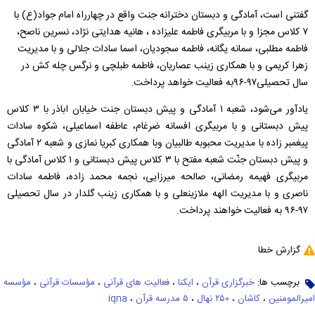
گفتنی است، آمادگی و دبستان دخترانه جنت واقع در چهارراه امام جواد(ع) با
۷ کلاس مجزا و با مربیگری فاطمه علیزاده ، هانیه هدایتی نژاد، نسرین ناصح،
فاطمه مطلبی، سمانه یگانه، فاطمه سجودیان، اسما سادات جلالی و با مدیریت
زهرا کریمی و با همکاری زینب عصاریان، فاطمه طبلچی و نرگس چله کش در
سال تحصیلی۹۷-۹۶به فعالیت خواهد پرداخت.
یادآور می‌شود، شعبه ۱ آمادگی و پیش دبستان جنت خیابان اباذر با ۳ کلاس
پیش دبستانی و با مربیگری افسانه ضرغام، عاطفه اسماعیلی، شکوه سادات
پیغمبر زاده با مدیریت محبوبه طالبیان وبا همکاری کبریا نمازی و شعبه ۲ آمادگی
و پیش دبستان جنّت شعبه مفتح با ۳ کلاس پیش دبستانی و ۱ کلاس آمادگی با
مربیگری فهیمه رمضانی، صالحه میرزایی، نجمه محمد زاده، فاطمه سادات
ناصری و با مدیریت الهه ملازینعلی و با همکاری زینب گلدار در سال تحصیلی
۹۷-۹۶ به فعالیت خواهند پرداخت.
گزارش خطا
برچسب ها:
خبرگزاری قرآن
،
ایکنا
،
فعالیت های قرآنی
،
مؤسسات قرآنی
،
مؤسسه
امیرالمومنین
،
کاشان
،
۲۵۰ نهال
،
۵ مدرسه قرآن
،
iqna