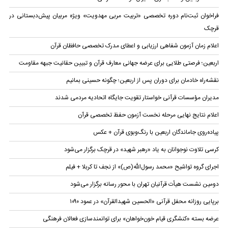
فراخوان ثبت‌نام دوره تخصصی «تربیت مربی مهدویت» ویژه مربیان پیش‌دبستانی در
قرچک
اعلام زمان آزمون شفاهی ارزیابی و اعطای مدرک تخصصی حافظان قرآن
اربعین؛ فرصتی طلایی برای عرضه جهانی معارف قرآن و تبیین حقانیت جبهه مقاومت
نقشه‌راه خادمان برای دوران پس از اربعین؛ چگونه حسینی بمانیم
مدیران مؤسسات قرآنی خواستار تقویت جایگاه اتحادیه‌ مردمی شدند
اعلام نتایج نهایی مرحله نخست آزمون حفظ تخصصی قرآن
پیاده‌روی جاماندگان اربعین با رنگ‌وبوی قرآن + عکس
کرسی تلاوت نوجوانان به یاد «رهبر شهید» در قرچک برگزار می‌شود
اجرای گروه تواشیح «محمد رسول‌الله(ص)» از نجف تا کربلا + فیلم
دومین نشست هیأت قرآنیان تهران با محور رسانه برگزار می‌شود
برپایی روزانه محفل قرآنی «الحسین شهیدالقرآن» در عمود ۱۰۹۰
عرضه بسته «کنشگری قیام خون‌خواهان» برای توانمندسازی فعالان فرهنگی