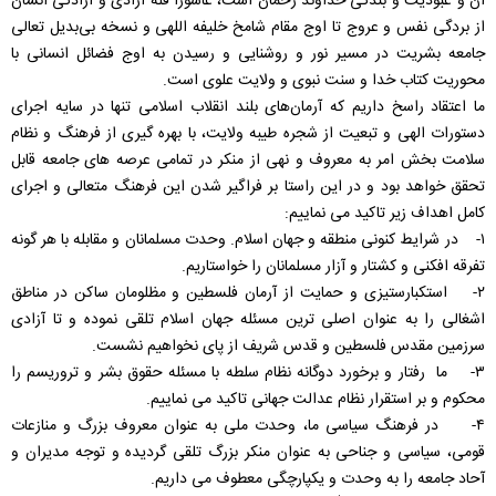
آن و عبودیت و بندگی خداوند رحمان است، عاشورا قله آزادی و آزادگی انسان
از بردگی نفس و عروج تا اوج مقام شامخ خلیفه اللهی و نسخه بی‌بدیل تعالی
جامعه بشریت در مسیر نور و روشنایی و رسیدن به اوج فضائل انسانی با
محوریت کتاب خدا و سنت نبوی و ولایت علوی است.
ما اعتقاد راسخ داریم که آرمان‌های بلند انقلاب اسلامی تنها در سایه اجرای
دستورات الهی و تبعیت از شجره طیبه ولایت، با بهره گیری از فرهنگ و نظام
سلامت بخش امر به معروف و نهی از منکر در تمامی عرصه های جامعه قابل
تحقق خواهد بود و در این راستا بر فراگیر شدن این فرهنگ متعالی و اجرای
کامل اهداف زیر تاکید می نماییم:
۱- در شرایط کنونی منطقه و جهان اسلام. وحدت مسلمانان و مقابله با هر گونه
تفرقه افکنی و کشتار و آزار مسلمانان را خواستاریم.
۲- استکبارستیزی و حمایت از آرمان فلسطین و مظلومان ساکن در مناطق
اشغالی را به عنوان اصلی ترین مسئله جهان اسلام تلقی نموده و تا آزادی
سرزمین مقدس فلسطین و قدس شریف از پای نخواهیم نشست.
۳- ما رفتار و برخورد دوگانه نظام سلطه با مسئله حقوق بشر و تروریسم را
محکوم و بر استقرار نظام عدالت جهانی تاکید می نماییم.
۴- در فرهنگ سیاسی ما، وحدت ملی به عنوان معروف بزرگ و منازعات
قومی، سیاسی و جناحی به عنوان منکر بزرگ تلقی گردیده و توجه مدیران و
آحاد جامعه را به وحدت و یکپارچگی معطوف می داریم.