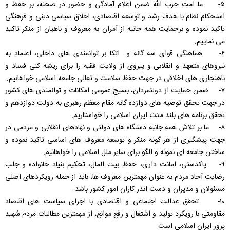
۵- ما امت حزب الله ضمن اعلام آمادگی و حضور در صحنه، بر حفظ و
استحکام نظام با هدف رشد و توسعه اقتصادی، اخلاق سیاسی دینی و فرهنگی
تاکید نموده و برحمایت همه جانبه از آمران به معروف و ناهیان از منکر تاکید
می نماییم.
۶- هماهنگی قوای سه گانه و اتکا بر توانمندی های داخلی، اعتماد به
نیروهای متعهد و انقلابی و پیروی از ولایت فقیه را برای ریشه کنی فساد و
ناهنجاری های اخلاقی در جهت حفظ سلامت و تعالی جامعه اسلامی خواهانیم.
۷- ضمن حمایت از دولتمردان، بسیج عمومی امکانات و توانمندی های کشور
در جهت تحقق توصیه های دوازده گانه مقام معظم رهبری به دولت دوازدهم و
تحقق برنامه های بلند مدت ایران اسلامی را خواستاریم.
۸- ما بر تلاش همه جانبه دستگاه های دولتی و نهادهای انقلابی و مردمی در
جهت پیشگیری از هر گونه منکر و توسعه معروف های اساسی تاکید نموده و
ساختن جامعه ای نمونه و الگو برای سایر ملل اسلامی را خواهانیم.
۹- پاکدستی، امانت داری، حفظ بیت المال، تحکیم بنیاد خانواده و جلب
رضایت آحاد مردم به عنوان مهمترین معروف ها، باید از جمله رویکردهای اصلی
مسئولان و مدیران و دست اندر کاران امور کشور باشد.
۱۰- تحقق عدالت اجتماعی و اقتصادی با اجرای سیاست های اقتصاد
مقاومتی با رویکرد تولید و اشتغال و رفع موانع، از مهمترین مطالبات مردم شهید
پرور ایران اسلامی است.