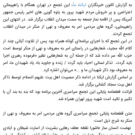
به گزارش کانون خبرنگاران
ایکنا
،
نبأ
، این تجمع در تهران همگام با راهپیمائی
اعتراضی و پر خروش مردم شهید پرور به یاوه گویی های اخیر رئیس جمهور
آمریکا، پس از اقامه نماز جمعه به سمت میدان انقلاب برگزار شد. در انتهای این
راهپیمایی، گروه های مردمی امر به معروف و نهی از منکر در میدان انقلاب
تجمع کردند.
در این تجمع که با اجرای برنامه‌ای کوتاه همراه بود پس از تلاوت آیاتی چند از
کلام الله مجید، شعارهایی در راستای امر به معروف و نهی از منکر توسط امت
حزب الله سر داده شد که از جمله آن به شعارهایی نظیر «فرموده رهبری اجرا
باید گردد، تذکر لسانی احیاء باید گردد / زنده و جاوید باد یاد شهیدان ما، امر
به معروف بود ذکر شهیدان ما و ...» می‌توان اشاره کرد.
بر اساس گزارش ایکنا در ادامه ذکر مصیبت اهل بیت علیهم السلام توسط ذاکر
اهل بیت سجاد کشانی برگزار شد.
قرائت قطعنامه پایانی این تجمع سراسری آخرین برنامه بود که بند به بند آن با
تکبیر و تائید امت شهید پرور تهران همراه شد.
متن قطعنامه پایانی تجمع سراسری گروه های مردمی امر به معروف و نهی از
منکر به شرح ذیل است:
نهضت انسان ساز عاشورا نقطه عطف رهایی بشریت از اسارت شیطان و ایادی