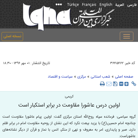
Türkçe
Français
English
فارسی
العربیة
نسخه اصلی
Toggle
navigation
کد خبر:
تاریخ انتشار :
۳۶۴۵۴۶۲
۰۱ مهر ۱۳۹۶ - ۱۸:۳۰
»
»
»
صفحه اصلی
شعب استانی
مرکزی
سیاست و اقتصاد
کریمی:
اولین درس عاشورا مقاومت در برابر استکبار است
گروه سیاسی: فرمانده سپاه روح‌الله استان مرکزی گفت: اولین پیام عاشورا مقاومت است
چنانچه امام حسین(ع) با یزید بیعت نکرد که این نشان از روحیه مقاومت امام در برابر ظلم
دارد، صبر و پایداری، امر به معروف و نهی از منکر، انس با نماز و قرآن از دیگر نشانه‌های
عاشوراست.