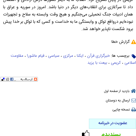
کریمی در پایان تشریح کرد: انقلاب ما به دیگر کشورها درس آزادگی و استقلال
داد تا سرآغازی برای انقلاب‌های دیگر در دنیا باشد. امروز در سوریه و عراق با
همان ادبیات جنگ تحمیلی می‌جنگیم و هیچ وقت وابسته به سلاح و تجهیزات
نبوده‌ایم درواقع توکل و وابستگی ما به خداست و کسی که با توکل بر خدا پیش
برود شکست ناپذیر خواهد شد.
گزارش خطا
برچسب ها:
خبرگزاری قرآن
،
ایکنا
،
مرکزی
،
سیاسی
،
قیام عاشورا
،
مقاومت
اسلامی
،
کریمی
،
بیعت با یزید
بازدید از صفحه اول
ارسال به دوستان
نسخه چاپی
عضویت در خبرنامه
پسندیدم