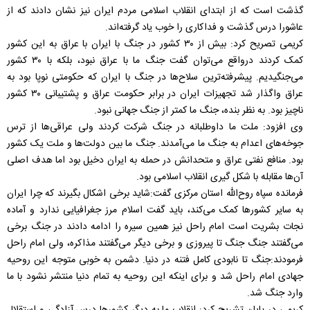
گذشت است که از ابتدای انقلاب اسلامی مردم ایران نیز نشان دادند که از
عاشورا درس گذشت و فداکاری را خوب یاد گرفته‌اند.
کریمی تصریح کرد: بیش از ۳۰ کشور در جنگ با ایران با عراق به این کشور
کمک کردند درواقع می‌توان گفت جنگ ما با عراق نبود، بلکه با ۳۰ کشور
می‌جنگیدیم. پیشرفته‌ترین سلاح‌ها در جنگ با ایران که حکومتی نوپا بود به
عراق واگذار شد تجهیزات ایران در برابر حکومت عراق و پشتیبانی ۳۰ کشور
ناچیز بود. به نظر بنده، جنگ ما کمتر از جنگ جهانی نبود.
وی افزود: ملت ما داوطلبانه در جنگ شرکت کردند ولی عراقی‌ها از ترس
جوخه‌های اعدام به جنگ ما می‌آمدند. جنگ ما بین دولت‌ها و ملت یک کشور
بود. منافع نفتی عراق و متحدانش در حمله به ایران دخیل بود اما هدف اصلی
آن‌ها مقابله با شکل گیری انقلاب اسلامی بود.
فرمانده سپاه روح‌الله استان مرکزی گفت:شاید برخی اشکال بگیرند که چرا ایران
به سایر کشور‌ها کمک می‌کند، باید گفت اسلام مرز جغرافیایی ندارد و آماده
نجات بشریت است امام راحل نیز همین سیره را ادامه دادند در جنگ برخی
می‌گفتند جنگ جنگ تا پیروزی و برخی دیگر می‌گفتند مذاکره، ولی امام راحل
فرمودند:جنگ تا نابودی کامل فتنه در دنیا. دشمن به خوبی متوجه این روحیه
جهادی امام راحل شد و برای اینکه این روحیه به تمام دنیا منتشر نشود با ما
وارد جنگ شد.