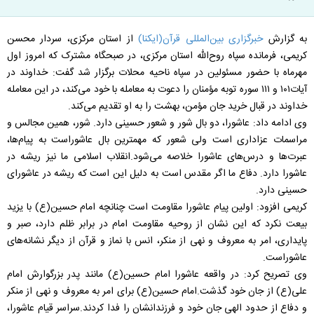
به گزارش
خبرگزاری بین‌المللی قرآن(ایکنا)
از استان مرکزی، سردار محسن
کریمی، فرمانده سپاه روح‌الله استان مرکزی، در صبحگاه مشترک که امروز اول
مهرماه با حضور مسئولین در سپاه ناحیه محلات برگزار شد گفت: خداوند در
آیات۱۰۱ و ۱۱۱ سوره توبه مؤمنان را دعوت به معامله با خود می‌کند، در این معامله
خداوند در قبال خرید جان مؤمن، بهشت را به او تقدیم می‌کند.
وی ادامه داد: عاشورا، دو بال شور و شعور حسینی دارد. شور، همین مجالس و
مراسمات عزاداری است ولی شعور که مهمترین بال عاشوراست به پیام‌ها،
عبرت‌ها و درس‌های عاشورا خلاصه می‌شود.انقلاب اسلامی ما نیز ریشه در
عاشورا دارد. دفاع ما اگر مقدس است به دلیل این است که ریشه در عاشورای
حسینی دارد.
کریمی افزود: اولین پیام عاشورا مقاومت است چنانچه امام حسین(ع) با یزید
بیعت نکرد که این نشان از روحیه مقاومت امام در برابر ظلم دارد، صبر و
پایداری، امر به معروف و نهی از منکر، انس با نماز و قرآن از دیگر نشانه‌های
عاشوراست.
وی تصریح کرد: در واقعه عاشورا امام حسین(ع) مانند پدر بزرگوارش امام
علی(ع) از جان خود گذشت.امام حسین(ع) برای امر به معروف و نهی از منکر
و دفاع از حدود الهی جان خود و فرزندانشان را فدا کردند.سراسر قیام عاشورا،