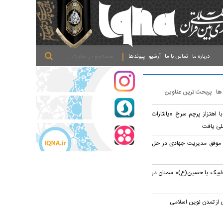
.
.
.
درباره ما
تماس با ما
آرشیو
پیوندها
 ها
پربحث ترین عناوین
ا اهتزاز پرچم سرخ «یالثارات
لی یافت
 موفق مدیریت جهادی در حل
«لبیک یا حسین(ع)» سمنان در
ی از تمدن نوین اسلامی