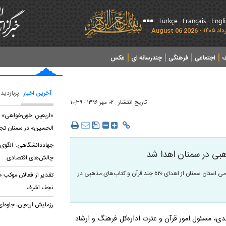
Türkçe
Français
Engl
ف
اجتماعی
فرهنگی
چندرسانه ای
عکس
آخرین اخبار
پربازدید
تاریخ انتشار :
۰۲ مهر ۱۳۹۶ - ۱۰:۳۹
«اربعینِ خون‌خواهی» ب
الحسین» در سمنان تج
جهاددانشگاهی؛ الگوی
چالش‌های اقتصادی
گروه فعالیت‌های قرآنی: مسوول امور قرآن و عترت اداره‌کل فرهنگ و ارشاد اسلامی استان سمنان از اهدای ٥٢٠ جلد قرآن و کتاب‌های مذهبی در
تقدیر از فعالان موکب 
نجف اشرف
رزمایش اربعین، جلوه‌ا
دی، مسئول امور قرآن و عترت اداره‌کل فرهنگ و ارشاد