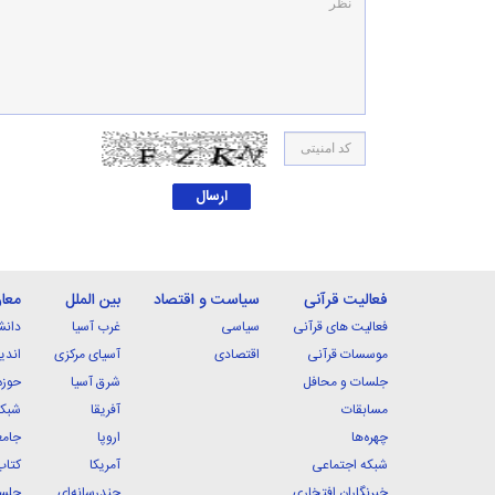
فعالیت قرآنی
سیاست و اقتصاد
بین الملل
معا
فعالیت های قرآنی
سیاسی
غرب آسیا
دانش
موسسات قرآنی
اقتصادی
آسیای مرکزی
اندی
جلسات و محافل
شرق آسیا
حوزه
مسابقات
آفریقا
شبکه
چهره‌ها
اروپا
جامع
شبکه اجتماعی
آمریکا
کتاب
خبرنگاران افتخاری
چندرسانه‌ای
جلسا