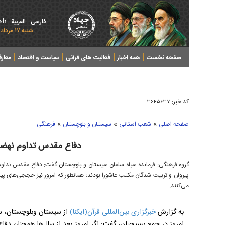
ish
فارسی
العربیة
شنبه ۱۷ مرداد ۱۴۰۵ - 2026 August 08
صفحه نخست
همه اخبار
فعالیت های قرآنی
سیاست و اقتصاد
معار
کد خبر:
۳۶۴۵۶۳۷
»
»
»
صفحه اصلی
شعب استانی
سیستان و بلوچستان
فرهنگی
دفاع مقدس تداوم نهضت
گروه فرهنگی: فرمانده سپاه سلمان سیستان و بلوچستان گفت: دفاع مقدس تداوم 
پیروان و تربیت شدگان مکتب عاشورا بودند؛ همانطور که امروز نیز حججی‌های پیرو
می‌کنند.
به گزارش
خبرگزاری بین‌المللی قرآن(ایکنا)
از سیستان وبلوچستان، س
امروز در جمع بسیجیان، گفت: اگر امروز بعد از سال‌ها همچنان دف