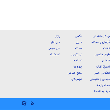
چندرسانه ای
عکس
بازار
گزارش و مستند
خبری
خبر بازار
گفتگو
مستند
خبر عمومی
طرح و تصویر
ایرانگردی
استخدام
فتوتیتر
استان‌ها
اینفوگرافیک
چهره ها
انعکاس اخبار
منابع خارجی
دیدنی و شنیدنی
شهروندی
مجله رایحه
دیگر رسانه ها