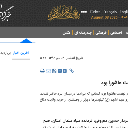
Türkçe
Français
Engl
ف
اجتماعی
فرهنگی
چندرسانه ای
عکس
آخرین اخبار
پربازدید
تاریخ انتشار :
۰۲ مهر ۱۳۹۶ - ۱۱:۲۷
 عاشورا بود
نهضت عاشورا بود؛ کسانی که بی‌ادعا در میدان نبرد حاضر شدند،
 سیدالشهدا(ع) کیلومترها دورتر از وطنشان، از حریم ولایت دفاع
ردار حسین معروفی، فرمانده سپاه سلمان استان، صبح
اع مقدس زنده بوده و می‌درخشد، به این دلیل است که