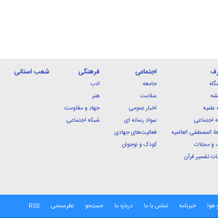
رف
اجتماعی
فرهنگی
شعب استانی
گاه
جامعه
ادب
شه
سلامت
هنر
 علمیه
اخبار عمومی
جهاد و مقاومت
 اجتماعی
سواد رسانه ای
شبکه اجتماعی
ة المصطفی العالمیه
فعالیت‌های جهادی
 و مجلات
کودک و نوجوان
ت تفسیر قرآن
 هوا
خبرنامه
تماس با ما
درباره ما
جستجو
نظرسنجی
RSS