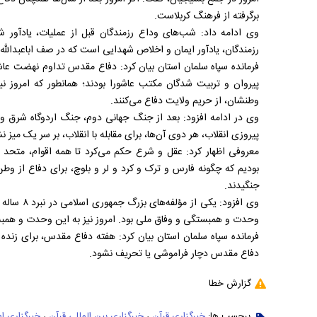
برگرفته از فرهنگ کربلاست.
وی ادامه داد: شب‌های وداع رزمندگان قبل از عملیات، یادآور
رزمندگان، یادآور ایمان و اخلاص شهدایی است که در صف اباعبدالله(ع
فرمانده سپاه سلمان استان بیان کرد: دفاع مقدس تداوم نهضت عاشو
پیروان و تربیت شدگان مکتب عاشورا بودند؛ همانطور که امروز نی
وطنشان، از حریم ولایت دفاع می‌کنند.
وی در ادامه افزود: بعد از جنگ جهانی دوم، جنگ اردوگاه شرق و
پیروزی انقلاب، هر دوی آن‌ها، برای مقابله با انقلاب، بر سر یک میز 
معروفی اظهار کرد: عقل و شرع حکم می‌کرد تا همه اقوام، متحد ش
بودیم که چگونه فارس و ترک و کرد و لر و بلوچ، برای دفاع از و
جنگیدند.
وی افزود: ی
وحدت و همبستگی و وفاق ملی بود. امروز نیز به این وحدت و همبست
فرمانده سپاه سلمان استان بیان کرد: هفته دفاع مقدس، برای زند
دفاع مقدس دچار فراموشی یا تحریف نشود.
گزارش خطا
برچسب ها:
خبرگزاری قرآن
،
خبرگزاری بین المللی قرآن
،
خبرگزاری ای