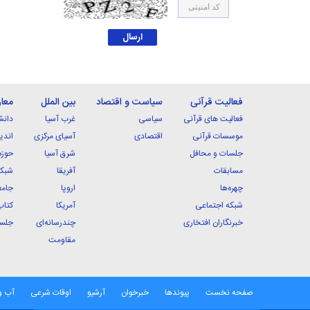
فعالیت قرآنی
سیاست و اقتصاد
بین الملل
معا
فعالیت های قرآنی
سیاسی
غرب آسیا
دانش
موسسات قرآنی
اقتصادی
آسیای مرکزی
اندی
جلسات و محافل
شرق آسیا
حوزه
مسابقات
آفریقا
شبکه
چهره‌ها
اروپا
جامع
شبکه اجتماعی
آمریکا
کتاب
خبرنگاران افتخاری
چندرسانه‌ای
جلسا
مقاومت
صفحه نخست
پیوندها
خبرخوان
آرشیو
اوقات شرعی
آب و