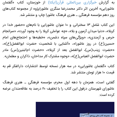
به گزارش
خبرگزاری بین‌المللی قرآن(ایکنا)
از خوزستان، کتاب «گفتمان
عاشورایی» آخرین اثر دکتر محمدرضا سنگری عاشوراپژوه از مجموعه کتاب‌های
روز دهم مؤسسه فرهنگی ـ هنری فرهنگ عاشورا چاپ و منتشر شد.
این کتاب شامل ۱۳ سخنرانی و ۱۰ عنوان عاشورایی با نام‌های «حضور خدا در
کربلا»، «دنیا میدان آزمون و بلا»، «چه عواملی کربلا را به وجود آورد»، «سرانجام
حرص و آزمندی»، «ویژگی‌های سپاه دشمن»، «خطبه‌ها و احتجاج‌های امام
حسین(ع) در روز عاشورا»، «آشنایی با شخصیت حضرت ابوالفضل(ع)»،
«حضرت زینب(س)، ابوالفضل بعد از کربلا»، «حضرت ام‌البنین(س) مادر
حضرت ابوالفضل العباس(ع)»، «وجوه مشترک کار مداحان، ذاکران و معلمان».
کتاب «گفتمان‌ عاشورایی» در سه هزار نسخه توسط انتشارات دارالفکر قم به
قیمت ۱۰ هزار تومان منتشر شد.
گفتنی است، همزمان با دهه اول محرم، مؤسسه فرهنگی ـ هنری فرهنگ
عاشورای شهرستان دزفول این کتاب را با تخفیف ۲۰ درصد به علاقه‌مندان عرضه
کرده است.