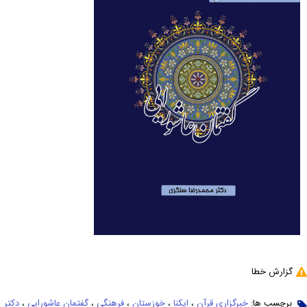
گزارش خطا
برچسب ها:
خبرگزاری قرآن
،
ایکنا
،
خوزستان
،
فرهنگی
،
گفتمان عاشورایی
،
دکتر