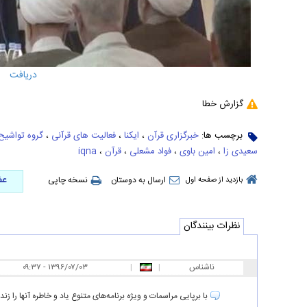
دریافت
گزارش خطا
برچسب ها:
خبرگزاری قرآن
،
ایکنا
،
فعالیت های قرآنی
،
گروه تواشیح 
سعیدی زا
،
امین باوی
،
فواد مشعلی
،
قرآن
،
iqna
عض
ارسال به دوستان
نسخه چاپی
بازدید از صفحه اول
نظرات بینندگان
ناشناس
|
|
۰۹:۳۷ - ۱۳۹۶/۰۷/۰۳
با برپایی مراسمات و ویژه برنامه‌های متنوع یاد و خاطره آنها را زن