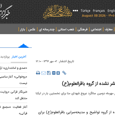
Türkçe
Français
Engl
معارف
اجتماعی
فرهنگی
شعب استانی
چندرسانه ای
عکس
بازار
آخرین اخبار
پربازدید
تاریخ انتشار :
۰۲ مهر ۱۳۹۶ - ۱۲:۱۰
«صدق و امانتداری» ارک
«روخوانی» آغاز مناسبی
نیست
خبرنگار قرآنی «روایت 
 مهرماه دومین سالگرد عروج شهدای منا برای نخستین بار در ایکنا
منتقل کند
آغاز فعالیت «مجمع ف
از گروه تواشیح و مدیحه‌سرایی باقرالعلوم(ع) برای
قرآنی»