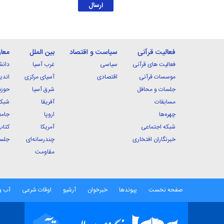
فعالیت قرآنی
سیاست و اقتصاد
بین الملل
معا
فعالیت های قرآنی
سیاسی
غرب آسیا
دانش
موسسات قرآنی
اقتصادی
آسیای مرکزی
اندی
جلسات و محافل
شرق آسیا
حوزه
مسابقات
آفریقا
شبکه
چهره‌ها
اروپا
جامع
شبکه اجتماعی
آمریکا
کتاب
خبرنگاران افتخاری
چندرسانه‌ای
جلسا
مقاومت
صفحه نخست
پیوندها
خبرخوان
آرشیو
اوقات شرعی
آب و