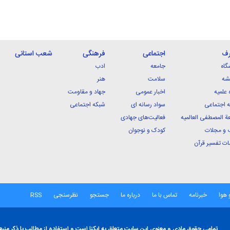
رف
اجتماعی
فرهنگی
شعب استانی
گاه
جامعه
ادب
شه
سلامت
هنر
 علمیه
اخبار عمومی
جهاد و مقاومت
 اجتماعی
سواد رسانه ای
شبکه اجتماعی
ة المصطفی العالمیه
فعالیت‌های جهادی
 و مجلات
کودک و نوجوان
ت تفسیر قرآن
 هوا
خبرنامه
تماس با ما
درباره ما
جستجو
نظرسنجی
RSS
تمامی حقوق مادی و معنوی این سایت متعلق به ایکنا است و استفاده از مطالب با ذکر منبع