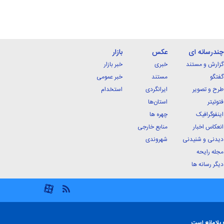
چندرسانه ای
عکس
بازار
گزارش و مستند
خبری
خبر بازار
گفتگو
مستند
خبر عمومی
طرح و تصویر
ایرانگردی
استخدام
فتوتیتر
استان‌ها
اینفوگرافیک
چهره ها
انعکاس اخبار
منابع خارجی
دیدنی و شنیدنی
شهروندی
مجله رایحه
دیگر رسانه ها
 بلامانع است.