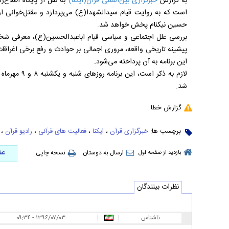
به گزارش
خبرگزاری بین‌المللی قرآن(ایکنا)
به نقل از پایگاه اطلاع‌
است که به روایت قیام سیدالشهدا(ع) می‌پردازد و مقتل‌خوانی ا
حسین نیکنام پخش خواهد شد.
بررسی علل اجتماعی و سیاسی قیام اباعبدالحسین(ع)، معرفی شخص
پیشینه تاریخی واقعه، مروری اجمالی بر حوادث و رفع برخی اغراقات
این برنامه به آن پرداخته می‌شود.
شد.
گزارش خطا
برچسب ها:
خبرگزاری قرآن
،
ایکنا
،
فعالیت های قرآنی
،
رادیو قرآن
،
عض
ارسال به دوستان
نسخه چاپی
بازدید از صفحه اول
نظرات بینندگان
ناشناس
|
|
۰۹:۳۴ - ۱۳۹۶/۰۷/۰۳