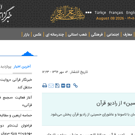
Türkçe
Français
Engl
معارف
اجتماعی
فرهنگی
شعب استانی
چندرسانه ای
عکس
بازار
آخرین اخبار
پربازدید
تاریخ انتشار :
۰۲ مهر ۱۳۹۶ - ۱۲:۲۳
خبرنگار قرآنی «روایت 
منتقل کند
آغاز فعالیت «مجمع ف
ین» از رادیو قرآن
قرآنی»
حماسه اربعین و مطالب
فراخوان ثبت‌نام د
مهدویت» ویژه مربیان 