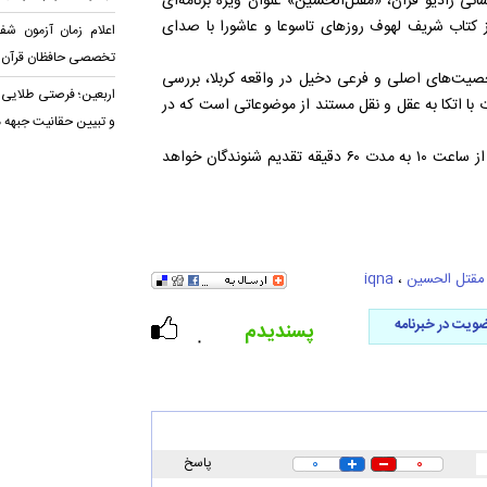
رسانی رادیو قرآن، «مقتل‌الحسین» عنوان ویژه برنامه‌ای
ز کتاب شریف لهوف روزهای تاسوعا و عاشورا با صدای
اعلام زمان آزمون شف
تخصصی حافظان قرآن
یت‌های اصلی و فرعی دخیل در واقعه کربلا، بررسی
اربعین؛ فرصتی طلایی 
 با اتکا به عقل و نقل مستند از موضوعاتی است که در
و تبیین حقانیت جبهه 
لازم به ذکر است، این برنامه روزهای شنبه و یکشنبه ۸ و ۹ مهرماه از ساعت ۱۰ به مدت ۶۰ دقیقه تقدیم شنوندگان خواهد
مقتل الحسین
،
iqna
ویت در خبرنامه
پسندیدم
۰
۰
۰
پاسخ