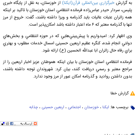
به گزارش
خبرگزاری بین‌المللی قرآن(ایکنا)
از خوزستان، به نقل از پایگاه خبری
پلیس، سردار حیدر عباس‌زاده فرمانده انتظامي استان خوزستان با تاکيد بر اينکه
همه زائران عتبات عالیات بايد گذرنامه و ويزا داشته باشند، گفت: خروج از مرز
تنها با گذرنامه معتبر که ۶ ماه اعتبار داشته باشد امکان‌پذير است.
وی اظهار کرد: اميدواريم با پيش‌بيني‌هايي که در حوزه انتظامي و بخش‌هاي
دولتي انجام شده، کنگره عظیم اربعين حسینی امسال خدمات مطلوب و بهتري
براي رفاه حال زائران ابا عبدالله الحسين (ع) ارائه شود.
فرمانده انتظامي استان خوزستان با بيان اينکه هموطنان عزیز اخبار اربعين را از
مراجع معتبر و رسمي دريافت کنند، بیان کرد: شهروندان توجه داشته باشند،
بدون داشتن رواديد و گذرنامه امکان عبور از مرز وجود ندارد.
گزارش خطا
برچسب ها:
ایکنا
،
خوزستان
،
اجتماعی
،
اربعین حسینی
،
چذابه