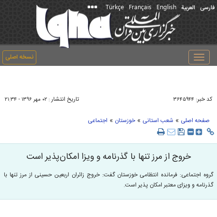
Türkçe
Français
English
فارسی
العربیة
نسخه اصلی
Toggle
navigation
کد خبر:
تاریخ انتشار :
۳۶۴۵۹۴۴
۰۲ مهر ۱۳۹۶ - ۲۱:۳۴
»
»
»
صفحه اصلی
شعب استانی
خوزستان
اجتماعی
خروج از مرز تنها با گذرنامه و ويزا امكان‌پذير است
گروه اجتماعی: فرمانده انتظامی خوزستان گفت: خروج زائران اربعین حسینی از مرز تنها با
گذرنامه و ويزای معتبر امكان پذير است.