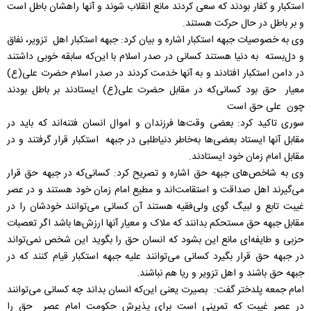
استکبار و کفار بودند که سعی کردند مانع انقلاب شوند و آنها راهشان باطل است
و بر باطل در حال حرکت هستند.
وی به خصوصیات جبهه استکبار اشاره و بیان کرد: جبهه استکبار اهل تزویر، نفاق
و دل‌بسته به دنیا هستند کسانی در صدر اسلام با این‌که سابقه خوبی داشتند
در دامن استکبار افتادند و به آنها خدمت کردند در صدر اسلام حضرت علی(ع)
معیار حق بود کسانی‌که در مقابل حضرت علی(ع) ایستادند بر باطل بودند
چون علی حق است
سوری تاکید کرد: بعضی وقت‌ها فرزندان و اموال انسان فتنه‌اند که باید در
مقابل آنها ایستاد بعضی‌ها به‌خاطر دنیاطلبی در جبهه استکبار قرار گرفتند و در
مقابل امام زمان خود ایستادند.
وی به شاخص‌های جبهه حق اشاره و تصریح کرد: کسانی‌که در جبهه حق قرار
می‌گیرند اهل صداقت و استقامت‌اند و مطیع امام زمان خود هستند و در عصر
غیبت تابع و لبیگ ‌گوی ولی‌فقیه هستند آن کسانی می‌توانند خودشان را در
مقابل جبهه حق مستحکم بدانند که ملاک و معیار آنها ارزش‌ها باشد اگر تعصبات
حزبی و طایفه‌ای مانع این بشود که انسان حق را بگوید این شخص نمی‌تواند
در جبهه حق قرار بگیرد کسانی می‌توانند علیه جبهه استکبار قیام کنند که در
جبهه حق باشند و اهل تزویر و ریا هم نباشند.
امام جمعه پلدختر گفت: بصیرت یعنی این‌که انسان بداند چه کسانی می‌توانند
در عصر غیبت که تمرینی است برای پذیرش حکومت امام عصر حق را