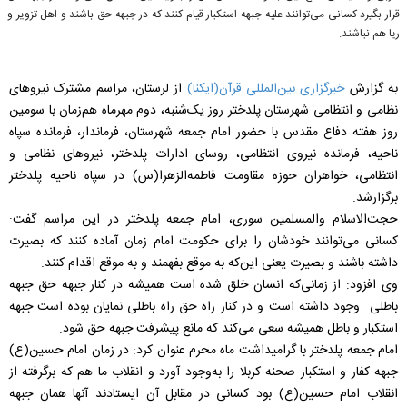
قرار بگیرد کسانی می‌توانند علیه جبهه استکبار قیام کنند که در جبهه حق باشند و اهل تزویر و
ریا هم نباشند.
به گزارش
خبرگزاری بین‌المللی قرآن(ایکنا)
از لرستان، مراسم مشترک نیروهای
نظامی و انتظامی شهرستان پلدختر روز یک‌شنبه، دوم مهرماه هم‌زمان با سومین
روز هفته دفاع مقدس با حضور امام جمعه شهرستان، فرماندار، فرمانده سپاه
ناحیه، فرمانده نیروی انتظامی، روسای ادارات پلدختر، نیروهای نظامی و
انتظامی، خواهران حوزه مقاومت فاطمه‌الزهرا(س) در سپاه ناحیه پلدختر
برگزارشد.
حجت‌الاسلام والمسلمین سوری، امام جمعه پلدختر در این مراسم گفت:
کسانی می‌توانند خودشان را برای حکومت امام زمان آماده کنند که بصیرت
داشته باشند و بصیرت یعنی این‌که به موقع بفهمند و به موقع اقدام کنند.
وی افزود: از زمانی‌که انسان خلق شده است همیشه در کنار جبهه حق جبهه
باطلی وجود داشته است و در کنار راه حق راه باطلی نمایان بوده است جبهه
استکبار و باطل همیشه سعی می‌کند که مانع پیشرفت جبهه حق شود.
امام جمعه پلدختر با گرامیداشت ماه محرم عنوان کرد: در زمان امام حسین(ع)
جبهه کفار و استکبار صحنه کربلا را به‌وجود آورد و انقلاب ما هم که برگرفته از
انقلاب امام حسین(ع) بود کسانی در مقابل آن ایستادند آنها همان جبهه