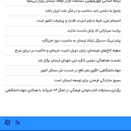
مرحله استانی چهل‌ونهمین مسابقات قرآن اوقاف لرستان برگزار می‌شود
پاسخ به دشمن باید متناسب و در شأن ملت ایران باشد
انسجام ملی، شرط تداوم امنیت، اقتدار و پیشرفت کشور است
روایت سربازانی که پایان خدمت ندارند
پیام تبریک مدیرکل ارشاد لرستان به مناسبت «روز خبرنگار»
سقوط کاخ‌های شیشه‌ای؛ پایان دوران امنیت عاریه‌ای و حاکمیت بر دریای سرخ
نشست هماهنگی دومین کنگره ملی شهدای لرستان برگزار شد
جهاددانشگاهی؛ الگوی علم نافع در خدمت حل مسائل کشور
بسیج سازندگی فرصتی برای توسعه لرستان است
برگزاری مسابقات کتاب‌خوانی فرهنگی در لشگر ۸۴ خرم‌آباد با همکاری جهاددانشگاهی