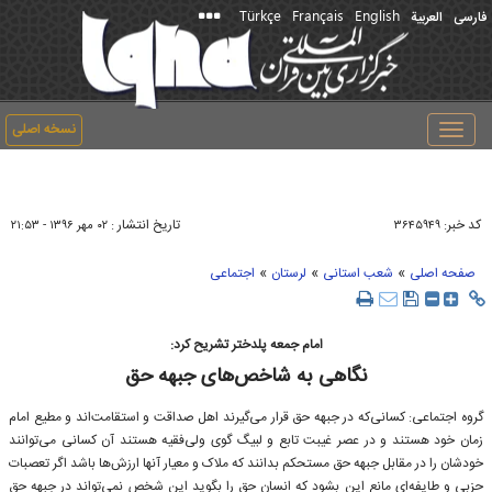
Türkçe
Français
English
فارسی
العربیة
نسخه اصلی
Toggle
navigation
کد خبر:
تاریخ انتشار :
۳۶۴۵۹۴۹
۰۲ مهر ۱۳۹۶ - ۲۱:۵۳
»
»
»
صفحه اصلی
شعب استانی
لرستان
اجتماعی
امام جمعه پلدختر تشریح کرد:
نگاهی به شاخص‌های جبهه حق
گروه اجتماعی: کسانی‌که در جبهه حق قرار می‌گیرند اهل صداقت و استقامت‌اند و مطیع امام
زمان خود هستند و در عصر غیبت تابع و لبیگ ‌گوی ولی‌فقیه هستند آن کسانی می‌توانند
خودشان را در مقابل جبهه حق مستحکم بدانند که ملاک و معیار آنها ارزش‌ها باشد اگر تعصبات
حزبی و طایفه‌ای مانع این بشود که انسان حق را بگوید این شخص نمی‌تواند در جبهه حق