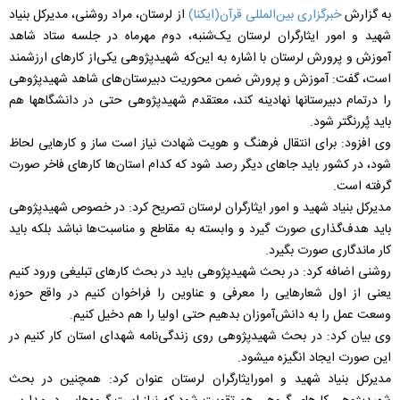
به گزارش
خبرگزاری بین‌المللی قرآن(ایکنا)
از لرستان، مراد روشنی، مدیرکل بنیاد
شهید و امور ایثارگران لرستان یک‌شنبه، دوم مهرماه در جلسه ستاد شاهد
آموزش و پرورش لرستان با اشاره به این‌که شهیدپژوهی یکی‌از کارهای ارزشمند
است، گفت: آموزش و پرورش ضمن محوریت دبیرستان‌های شاهد شهیدپژوهی
را درتمام دبیرستان‎ها نهادینه کند، معتقدم شهیدپژوهی حتی در دانشگاه‎ها هم
باید پُررنگ‎تر شود.
وی افزود: برای انتقال فرهنگ و هویت شهادت نیاز است ساز و کارهایی لحاظ
شود، در کشور باید جاهای دیگر رصد شود که کدام استان‌ها کارهای فاخر صورت
گرفته است.
مدیرکل بنیاد شهید و امور ایثارگران لرستان تصریح کرد: در خصوص شهیدپژوهی
باید هدف‌گذاری صورت گیرد و وابسته به مقاطع و مناسبت‌ها نباشد بلکه باید
کار ماندگاری صورت بگیرد.
روشنی اضافه کرد: در بحث شهیدپژوهی باید در بحث کارهای تبلیغی ورود کنیم
یعنی از اول شعارهایی را معرفی و عناوین را فراخوان کنیم در واقع حوزه
وسعت عمل را به دانش‌آموزان بدهیم حتی اولیا را هم دخیل کنیم.
وی بیان کرد: در بحث شهیدپژوهی روی زندگی‌نامه شهدای استان کار کنیم در
این صورت ایجاد انگیزه می‎شود.
مدیرکل بنیاد شهید و امورایثارگران لرستان عنوان کرد: همچنین در بحث