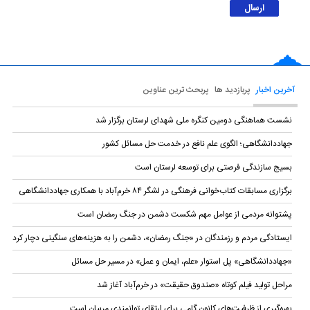
آخرین اخبار
پربازدید ها
پربحث ترین عناوین
نشست هماهنگی دومین کنگره ملی شهدای لرستان برگزار شد
جهاددانشگاهی؛ الگوی علم نافع در خدمت حل مسائل کشور
بسیج سازندگی فرصتی برای توسعه لرستان است
برگزاری مسابقات کتاب‌خوانی فرهنگی در لشگر ۸۴ خرم‌آباد با همکاری جهاددانشگاهی
پشتوانه مردمی از عوامل مهم شکست دشمن در جنگ رمضان است
ایستادگی مردم و رزمندگان در «جنگ رمضان»، دشمن را به هزینه‌های سنگینی دچار کرد
«جهاددانشگاهی» پل استوار «علم، ایمان و عمل» در مسیر حل مسائل
مراحل تولید فیلم کوتاه «صندوق حقیقت» در خرم‌آباد آغاز شد
بهره‌گیری از ظرفیت‌های کانون گامی برای ارتقای توانمندی مربیان است