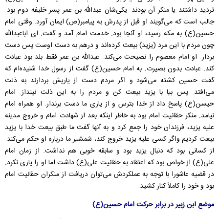
تردید داشتند یا منکر آن بودند. یکی‌شان عبدالله بن عمر پسر خلیفه دوم بود.
جالب است که می‌گویند او قبل از پدرش به پیامبر(ص) ایمان آورد. وقتی امام
حسین(ع) به مکه رسید، او آنجا بود. خدمت امام آمد و گفت: ای اباعبدالله
چون مردم با این مرد (یزید) بیعت کرده‌اند و درهم به دست اوست پس دست
بردار. او امام معصوم را نصیحت می‌کند. عبدالله بن عمر فقط بلد بود عبادت
کند. عبادت بدون بصیرت. به امام حسین(ع) گفت از رسول خدا شنیده‌ام که
گفت حسین کشته می‌شود و اگر مردم دست از یاریش بردارند به ذلت
می‌افتد. پس بیا با یزید بیعت کن و مردم را به این ذلت نینداز. امام
حیسن(ع) پاسخ داد از خدا بترس و از یاری ما دست برندار. او همراه امام
نیامد. منکر حقانیت امام بود به خاطر اینکه بعد از شهادت امام و خروج مدینه
علیه یزید، فرزندان خود را جمع کرد و به آنها گفت ما طبق بیعت خدا با یزید
بیعت کردیم واگر کسی علیه یزید خروج کند، شمشیر ما درباره او حکم می‌کند.
از کسانی بود که دنبال یزید بود و سابقه خوبی هم نداشت. از زمان امام
علی(ع) از خواص بود که اعتقاد به حقانیت علی(ع) داشت اما او را یاری نکرد.
در قضیه عاشورا با توجه به عملکردش می‌توان دریافت از منکران حقانیت امام
بود و خود را کاملاً‌ کنار کشید.
موضع ابن زبیر در برابر حرکت امام حسین(ع)