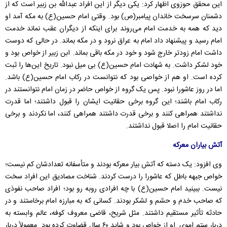
این محقق حوزوی اظهار کرد: یکی دیگر از این افراد عبدالله بن زبیر است که از
دشمنان سرسخت خاندان پیامبر(ص) بود. وقتی امام حسین(ع) به مکه آمد او
دید که همه به خدمت امام می‌روند برای اینکه از دیگران عقب نماند خدمت
امام رسید و پیشنهاد داد امام به عراق نرود و در مکه بماند. در حالی که دوست
داشت امام زودتر خارج شود و خود در مکه باقی بماند. ابن زبیر از خواص بود و
خود لشکر داشت. به شهادت امام حسین(ع) بی میل نبود. تاریخ این‌ها را ثبت
کرده است. او هم از خواصی بود که نتوانست در رکاب امام حسین(ع) باشد.
اما در روز عاشورا نبود. پس یک گروه از خواص حاضر در زمان امام نتوانستند در
رکاب امام باشند؛ این گروه برخی حقانیت ایشان را قبول داشتند؛ اما قدرت
نداشتند همراهی کنند و برخی قدرت داشتند همراهی کنند، اما نکردند و برخی
حقانیت امام را اصلا قبول نداشتند.
آتش بیاران معرکه
وی افزود: یک دسته که آتش بیار معرکه بودند و متأسفانه تعدادشان کم نیست؛
خواص جبهه باطل که عاشورا را درست کردند. شناخت مصادیق این افراد سخت
نیست. ببینید امام حسین(ع) با چه افرادی روبه رو بود؛ افراد صاحب‌ نفوذی
که صاحب خدم و حشم و لشکر بودند. کسانی که به مبارزه امام برخاستند و در
حادثه تأثیر مستقیم داشتند. مثل شریح، قاضی معروف کوفه، عالم وابسته به
دربار ستم اموی. او از خواص بود و شاید ۶۰ سال قضاوت کرده بود. معمولاً دربار