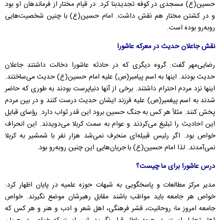
حسین(ع) مسجدی در کوفه تجدیدبنا کرد. در قیام مختار از فرماندهان او بود
و در کشتن مختار هم نقش داشت. امام حسین(ع) با چنین شخصیت‌هایی
روبه‌رو بوده است.
نقش جاعلان حدیث در معرکه عاشورا
رضایی‌مهر گفت: گروه دیگری که در حادثه عاشورا دخالت داشتند جاعلان
حدیث بودند. اینها به اسم پیامبر(ص) علیه امام حسین(ع) حدیث می‌ساختند.
اینها نزد مردم احترام داشتند. برخی از آنها دنیاپرست بودند به طوری که حاضر
شدند به اسم پیغمبر(ص) علیه فرزند ایشان حدیث درست کنند و در بین مردم
پخش کنند. مثلاً‌ هر کس به جنگ حسین برود این قدر ثواب دارد. رؤسای قبایل
این احادیث را تبلیغ می‌کردند و عوام به سمت کربلا می‌دویدند. این انحراف
خواص بود. اگر رئیس قبیله‌ای منحرف نمی‌شد هزار نفر با شمشیر به کربلا
نمی‌آمدند. لذا امام حسین(ع) با جریان‌هایی این چنین روبه‌رو بود.
درس عاشورا برای ما چیست؟
مدیر مرکز مطالعات و پاسخگویی به شبهات حوزه علمیه در پایان اظهار کرد:
خواص هر جامعه باید مواظب باشند مقابل رهبرشان موضع نگیرند. خواص
جامعه امروز ما؛ روحانیت، قشر فرهنگی، اهل شعر و ادب و هنر و هر کس که