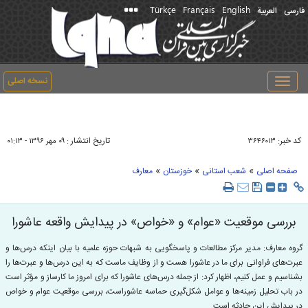
Türkçe
Français
English
فارسی
العربیة
نسخه اصلی
Toggle
navigation
کد خبر:
تاریخ انتشار :
۳۶۴۶۰۱۳
۰۹ مهر ۱۳۹۶ - ۰۱:۱۳
»
»
»
صفحه اصلی
شعب استانی
خوزستان
معارف
بررسی موقعیت «عوام» و «خواص» در پیدایش واقعه عاشورا
گروه معارف: مدیر مرکز مطالعات و پاسخگویی به شبهات حوزه علمیه با بیان اینکه درس‌ها و
عبرت‌های فراوانی برای ما در عاشورا هست و از وظایف ماست که به این درس‌ها و عبرت‌ها را
بشناسیم و عمل کنیم، اظهار کرد: از جمله درس‌های عاشورا که برای امروز ما کارساز و مؤثر است
در باب تحلیل زمینه‌ها و عوامل شکل‌گیری حماسه عاشوراست، بررسی موقعیت عوام و خواص
در پیدایش این حادثه است.