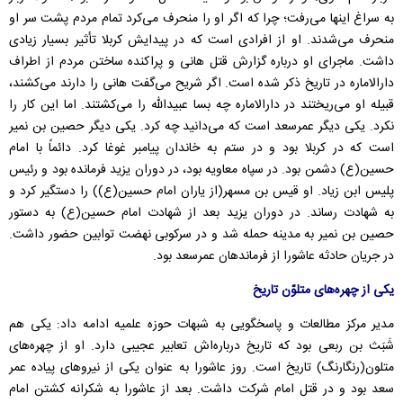
به سراغ اینها می‌رفت؛ چرا که اگر او را منحرف‌ می‌کرد تمام مردم پشت سر او
منحرف می‌شدند. او از افرادی است که در پیدایش کربلا تأثیر بسیار زیادی
داشت. ماجرای او درباره گزارش قتل هانی و پراکنده ساختن مردم از اطراف
دارالاماره در تاریخ ذکر شده است. اگر شریح می‌گفت هانی را دارند می‌کشند،
قبیله او می‌ریختند در دارالاماره چه بسا عبیدالله را می‌کشتند. اما این کار را
نکرد. یکی دیگر عمرسعد است که می‌دانید چه کرد. یکی دیگر حصین بن نمیر
است که در کربلا بود و در ستم به خاندان پیامبر غوغا کرد. دائماً با امام
حسین(ع) دشمن بود. در سپاه معاویه بود، در دوران یزید فرمانده بود و رئیس
پلیس ابن زیاد. او قیس بن مسهر(از یاران امام حسین(ع)) را دستگیر کرد و
به شهادت رساند. در دوران یزید بعد از شهادت امام حسین(ع) به دستور
حصین بن نمیر به مدینه حمله شد و در سرکوبی نهضت توابین حضور داشت.
در جریان حادثه عاشورا از فرماندهان عمرسعد بود.
یکی از چهره‌های متلوّن تاریخ
مدیر مرکز مطالعات و پاسخگویی به شبهات حوزه علمیه
ادامه داد: یکی هم
شَبَث بن ربعی بود که تاریخ درباره‌اش تعابیر عجیبی دارد. او از چهره‌های
متلون(رنگارنگ) تاریخ است. روز عاشورا به عنوان یکی از نیروهای پیاده عمر
سعد بود و در قتل امام شرکت داشت. بعد از عاشورا به شکرانه کشتن امام