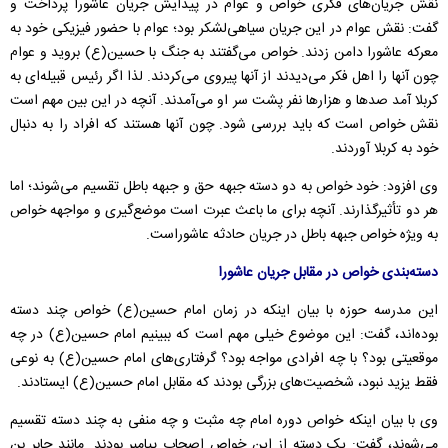
نقش جریان‌های فکری خواص و عوام در پیدایش جریان عاشورا پرداخت و
گفت: نقش عوام در این جریان سیاهی‌لشکر بود؛ عوام با حضور فیزیکی خود به
معرکه عاشورا دامن زدند. خواص می‌گفتند به جنگ با حسین(ع) بروید و عوام
چون آنها را اهل فکر می‌دیدند از آنها پیروی می‌کردند. لذا اگر رئیس قبیله‌ای به
کربلا آمد صدها و هزارها نفر پشت سر او می‌آمدند. آنچه در این بین مهم است
نقش خواص است که باید بررسی شود. چون آنها هستند که افراد را به دنبال
خود به کربلا آوردند.
وی افزود: خود خواص به دو دسته جبهه حق و جبهه باطل تقسیم می‌شوند؛ اما
هر دو تأثیرگذارند. آنچه برای ما باعث عبرت است موضع‌گیری و مواجهه خواص
به ویژه خواص جبهه باطل در جریان حادثه عاشوراست.
دسته‌بندی خواص در مقابل جریان عاشورا
این مدرسه حوزه با بیان اینکه در زمان امام حسین(ع) خواص چند دسته
بوده‌اند، گفت: این موضوع خیلی مهم است که ببینیم امام حسین(ع) در چه
موقعیتی بود؟ با چه افرادی مواجه بود؟ گرفتاری‌های امام حسین(ع) به نوعی
فقط یزید نبود، شخصیت‌های بزرگی بودند که مقابل امام حسین(ع) ایستادند.
وی با بیان اینکه خواص دوره امام چه مثبت و چه منفی به چند دسته تقسیم
می‌شوند، گفت: یک دسته از این خواص اصحاب پیامبر بودند. مانند جابر بن