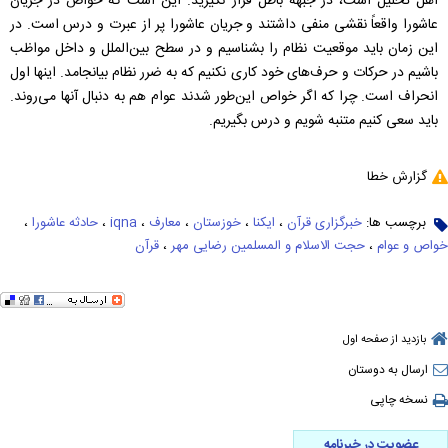
اهل تحلیل است، در جبهه باطل قرار نگیرید. این است که خواص در جریان
عاشورا واقعاً نقشی منفی داشتند و جریان عاشورا پر از عبرت و درس‌ است. در
این زمان باید موقعیت نظام را بشناسیم و در سطح بین‌الملل و داخل مواظب
باشیم در حرکات و حرف‌های خود کاری نکنیم که به ضرر نظام بیانجامد. اینها اول
انحراف است. چرا که اگر خواص این‌طور شدند عوام هم به دنبال آنها می‌روند.
باید سعی کنیم متنبه شویم و درس بگیریم.
گزارش خطا
برچسب ها:
خبرگزاری قرآن
،
ایکنا
،
خوزستان
،
معارف
،
iqna
،
حادثه عاشورا
،
خواص و عوام
،
حجت الاسلام و المسلمین رضایی مهر
،
قرآن
بازدید از صفحه اول
ارسال به دوستان
نسخه چاپی
عضویت در خبرنامه