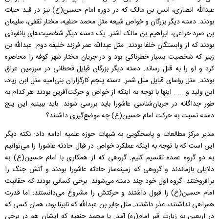
عبدالله انصاری، انس بن مالک که در دوره امام حسین(ع) نیز در قید حیات
بودند. دسته دیگر بزرگان و خواص شیعه مثل محمد حنفیه، مختار ثقفی، سلیمان
بن صرد خزاعی، ابراهیم بن مالک اشتر. یک دسته دیگر شخصیت‌های بانفوذی
بودند که از وابستگان خلفا بودند. مثل عبدالله عمر فرزند خلیفه دوم. عبدالله بن
زبیر که شخصیت بسیار خطرناکی بود و در جریان مختار شهر کوفه را محاصره
کرد و او را به قتل رساند. دسته دیگر بزرگان قبایل قحطانی در سرزمین عراق
بودند. مثل رؤسای قبایل مثل شمر. دسته پنجم کارگزاران بنی‌امیه مثل ابن زیاد،
ابن ولید و ... . اینها با توجه به اینکه از خواص و حرکت‌آفرین بودند هر کدام به
طور جداگانه در جریان‌شناسی عاشورا باید بررسی شوند. باید ببینیم این پنج
دسته نسبت به حرکت امام حسین(ع) چه موضع‌گیری داشتند؟
مدیر مرکز مطالعات و پاسخگویی به شبهات حوزه علمیه ادامه داد:
نکته دیگر
این است که با توجه به اینکه عملکرد خواص در قبال حادثه عاشورا را می‌توانیم
به دو گروه عمده تقسیم کنیم. گروهی که از همکاری با امام حسین(ع) به
دلایلی بازماندند و گروهی که زمینه‌ساز حادثه عاشورا بودند و آتش جنگ را
برافروختند. گروه اول خود چند دسته می‌شوند. برخی کسانی بودند که حقانیت
امام حسین(ع) را قبول داشتند و حرکتش را مشروع می‌دانستند؛ اما قدرت
همراهی نداشتند،‌ عذر داشتند. مثل جابر بن عبدالله که نابینا بود، همان کسی که
در اربعین به زیارت قبر امام(ره) آمد. یا محمد حنفیه که ایشان هم در برخی