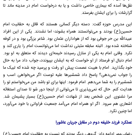
نقل‌ها آمده که بیماری خاصی داشت و یا به درخواست امام در مدینه ماند تا
گزارشات را برای ایشان بفرستد.
این مدرس حوزه گفت: دسته دیگر کسانی هستند که قائل به حقانیت امام
حسین(ع) بودند و می‌توانستند همراه بشوند؛ اما نشدند. یکی از این افراد
عبیدالله بن حر جوفی بود که از هواداران عثمان بود. شاعر بزرگی بود و در کوفه
شناخته شده بود. البته سابقه مثبتی نداشت اما می‌توانست امام را یاری کند و
نکرد. وقتی امام به یکی از منازل رسیدند خیمه‌ای دیدند که متعلق به او بود.
امام دنبال او فرستاد از او خواست که به ایشان بپیوندد، جواب داد مرا به حال
خود بگذارید. امام با هیبت عصمت پیش او رفت و پرسید چه شده که لبیک ما
را جواب نمی‌دهی؟ پاسخ داد شمشیرها علیه توست اگر می‌خواهی اسب و
شمشیرم را به شما می‌دهم. امام فرمود: اینها برای تو باشد من می‌خواستم تو را
هدایت کنم. حال که نمی‌پذیری تا می‌توانی از اینجا دور شو تا صدای استغاثه
مرا نشنوی. این شخص بعد از شهادت امام حسین(ع) بسیار پشیمان شد.
اشعاری هم سرود. اگر او همراه امام می‌آمد جمعیت فراوانی با خود می‌آورد،‌
اما چنین نکرد.
عملکرد فرزند خلیفه دوم در مقابل جریان عاشورا
رضایی‌مهر ادامه داد: گروهی دیگر بودند که نسبت به حقانیت امام حسین(ع)