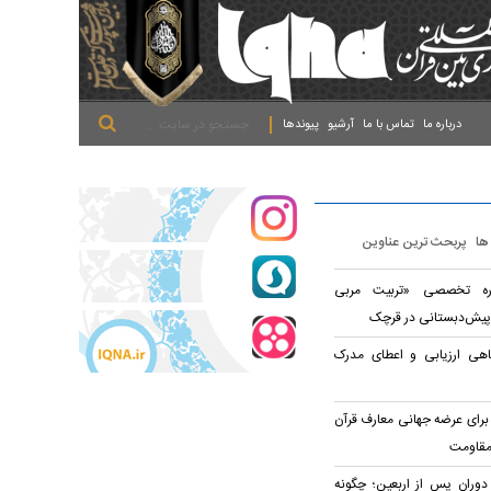
.
.
.
درباره ما
تماس با ما
آرشیو
پیوندها
 ها
پربحث ترین عناوین
وره تخصصی «تربیت مربی
پیش‌دبستانی در قرچک
اهی ارزیابی و اعطای مدرک
برای عرضه جهانی معارف قرآن
مقاومت
 دوران پس از اربعین؛ چگونه