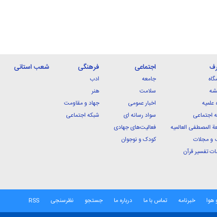
رف
اجتماعی
فرهنگی
شعب استانی
گاه
جامعه
ادب
شه
سلامت
هنر
 علمیه
اخبار عمومی
جهاد و مقاومت
 اجتماعی
سواد رسانه ای
شبکه اجتماعی
ة المصطفی العالمیه
فعالیت‌های جهادی
 و مجلات
کودک و نوجوان
ت تفسیر قرآن
 هوا
خبرنامه
تماس با ما
درباره ما
جستجو
نظرسنجی
RSS