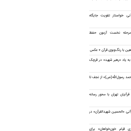
ی خواستار تقویت جایگاه
 مرحله نخست آزمون حفظ
بعین با رنگ‌وبوی قرآن + عکس
به یاد «رهبر شهید» در قرچک
مد رسول‌الله(ص)» از نجف تا
نیان تهران با محور رسانه
آنی «الحسین شهیدالقرآن» در
 قیام خون‌خواهان» برای