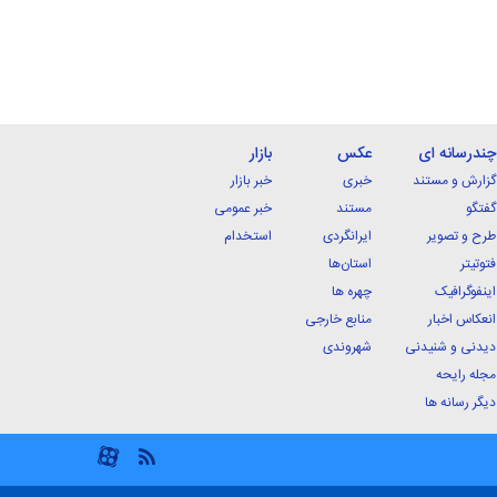
چندرسانه ای
عکس
بازار
گزارش و مستند
خبری
خبر بازار
گفتگو
مستند
خبر عمومی
طرح و تصویر
ایرانگردی
استخدام
فتوتیتر
استان‌ها
اینفوگرافیک
چهره ها
انعکاس اخبار
منابع خارجی
دیدنی و شنیدنی
شهروندی
مجله رایحه
دیگر رسانه ها