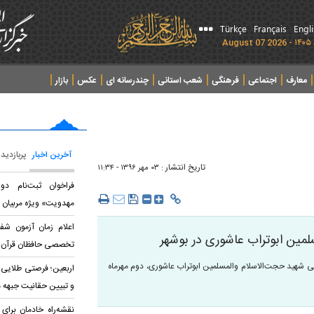
Türkçe
Français
Engl
معارف
اجتماعی
فرهنگی
شعب استانی
چندرسانه ای
عکس
بازار
آخرین اخبار
پربازدید
تاریخ انتشار :
۰۳ مهر ۱۳۹۶ - ۱۱:۳۴
فراخوان ثبت‌نام د
مهدویت» ویژه مربیان 
اعلام زمان آزمون شف
لمین ابوتراب عاشوری در بوشهر
تخصصی حافظان قرآن
ابی شهيد حجت‌الاسلام والمسلمین ابوتراب عاشوری، دوم مهرماه
اربعین؛ فرصتی طلایی 
و تبیین حقانیت جبهه 
نقشه‌راه خادمان برای