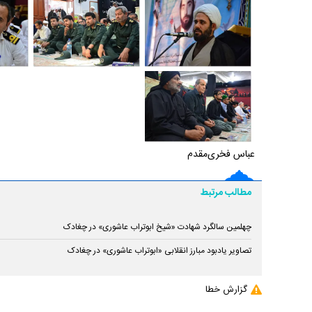
عباس فخری‌مقدم
مطالب مرتبط
چهلمین سالگرد شهادت «شیخ ابوتراب عاشوری» در چغادک
تصاویر یادبود مبارز انقلابی «ابوتراب عاشوری» در چغادک
گزارش خطا