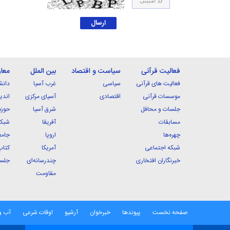
فعالیت قرآنی
سیاست و اقتصاد
بین الملل
معا
فعالیت های قرآنی
سیاسی
غرب آسیا
دانش
موسسات قرآنی
اقتصادی
آسیای مرکزی
اندی
جلسات و محافل
شرق آسیا
حوزه
مسابقات
آفریقا
شبکه
چهره‌ها
اروپا
جامع
شبکه اجتماعی
آمریکا
کتاب
خبرنگاران افتخاری
چندرسانه‌ای
جلسا
مقاومت
صفحه نخست
پیوندها
خبرخوان
آرشیو
اوقات شرعی
آب و