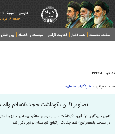
ish
فارسی
العربیة
جمعه ۱۶ مرداد ۱۴۰۵ - 2026 August 07
صفحه نخست
همه اخبار
فعالیت قرآنی
سیاست و اقتصاد
بین الملل
پرونده های خبری
کد خبر:
۳۶۴۶۰۲۱
»
فعالیت قرآنی
خبرنگاران افتخاری
تصاویر آئین نکوداشت حجت‌الاسلام والمس
کانون خبرنگاران نبأ: آئین نکوداشت سی و نهمین سالگرد روحانی مبارز و انقل
در مسجد ولیعصر(عج) شهر چغادک از توابع شهرستان بوشهر برگزار شد.